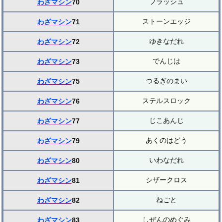
フラッシュ
わざマシン
70
ストーンエッジ
わざマシン
71
ゆきなだれ
わざマシン
72
でんじは
わざマシン
73
つるぎのまい
わざマシン
75
ステルスロック
わざマシン
76
じこあんじ
わざマシン
77
あくのはどう
わざマシン
79
いわなだれ
わざマシン
80
シザークロス
わざマシン
81
ねごと
わざマシン
82
しぜんのめぐみ
わざマシン
83