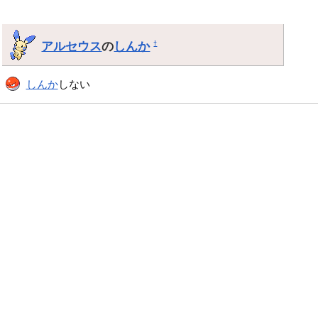
アルセウス
の
しんか
†
しんか
しない