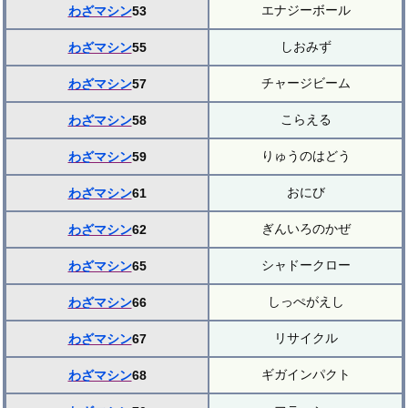
エナジーボール
わざマシン
53
しおみず
わざマシン
55
チャージビーム
わざマシン
57
こらえる
わざマシン
58
りゅうのはどう
わざマシン
59
おにび
わざマシン
61
ぎんいろのかぜ
わざマシン
62
シャドークロー
わざマシン
65
しっぺがえし
わざマシン
66
リサイクル
わざマシン
67
ギガインパクト
わざマシン
68