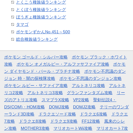
とくこう種族値ランキング
とくぼう種族値ランキング
ぼうぎょ種族値ランキング
タマゴ
ポケモンずかんNo.451～500
総合種族値ランキング
ポケモン ゴールド・シルバー攻略
ポケモン ブラック・ホワイト
攻略
ポケモン オメガルビー・アルファサファイア攻略
ポケモ
ン ダイヤモンド・パール・プラチナ攻略
ポケモン不思議のダン
ジョン 時・闇の探検隊攻略
ポケモン不思議のダンジョン攻略
ポケモン ルビー・サファイア攻略
アルトネリコ攻略
アルトネ
リコ2攻略
アルトネリコ3攻略
グランファンタズム攻略
リー
ズのアトリエ攻略
スマブラX攻略
VP2攻略
聖剣伝説4・
DS(COM)・HOM攻略
DQMJ攻略
DQMJ2攻略
テリーのワンダ
ーランド3D攻略
ドラクエソード攻略
ドラクエ6攻略
ドラクエ
7攻略
ドラクエ8攻略
ドラクエ9攻略
FF12攻略
風来のシレ
ン攻略
MOTHER3攻略
マリオカートWii攻略
マリオカート7攻