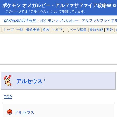
ポケモン オメガルビー・アルファサファイア攻略Wiki
このページでは「アルセウス」について攻略しています。
ZAPAnet総合情報局
>
ポケモン オメガルビー・アルファサファイア攻略
[
トップ
|
一覧
|
最終更新
|
検索
|
ヘルプ
] [
ページ編集
|
新規作成
|
差分
|
アルセウス
†
TOP
アルセウス