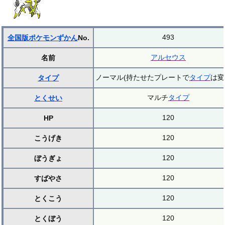
493
全国版ポケモンずかん
No.
アルセウス
名前
ノーマル(持たせたプレートで
タイプ
は変
タイプ
マルチ
タイプ
とくせい
120
HP
120
こうげき
120
ぼうぎょ
120
すばやさ
120
とくこう
120
とくぼう