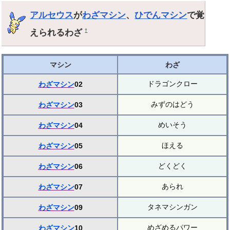
アルセウス
が
わざマシン
、
ひでんマシン
で覚
えられるわざ
†
マシン
わざ
ドラゴンクロー
わざマシン
02
みずのはどう
わざマシン
03
めいそう
わざマシン
04
ほえる
わざマシン
05
どくどく
わざマシン
06
あられ
わざマシン
07
タネマシンガン
わざマシン
09
めざめるパワー
わざマシン
10