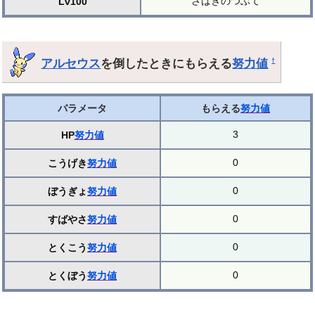
さばきのつぶて
Lv100
アルセウス
を倒したときにもらえる
努力値
†
パラメータ
もらえる
努力値
3
HP
努力値
0
こうげき
努力値
0
ぼうぎょ
努力値
0
すばやさ
努力値
0
とくこう
努力値
0
とくぼう
努力値