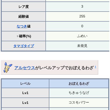
3
レア度
255
経験値
0
なつき
値
ふめい
♀確率(%)
未発見
タマゴ
タイプ
アルセウス
がレベルアップでおぼえるわざ
†
レベル
おぼえるわざ
ちきゅうなげ
Lv1
コスモパワー
Lv1