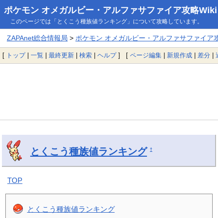
ポケモン オメガルビー・アルファサファイア攻略Wiki
このページでは「とくこう種族値ランキング」について攻略しています。
ZAPAnet総合情報局
>
ポケモン オメガルビー・アルファサファイア攻略
[
トップ
|
一覧
|
最終更新
|
検索
|
ヘルプ
] [
ページ編集
|
新規作成
|
差分
|
とくこう種族値ランキング
†
TOP
とくこう種族値ランキング