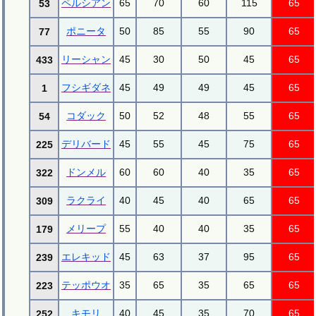
ペルシアン
65
70
60
115
65
53
ポニータ
50
85
55
90
65
77
リーシャン
45
30
50
45
65
433
フシギダネ
45
49
49
45
65
1
コダック
50
52
48
55
65
54
デリバード
45
55
45
75
65
225
ドンメル
60
60
40
35
65
322
ラクライ
40
45
40
65
65
309
メリープ
55
40
40
35
65
179
エレキッド
45
63
37
95
65
239
テッポウオ
35
65
35
65
65
223
キモリ
40
45
35
70
65
252