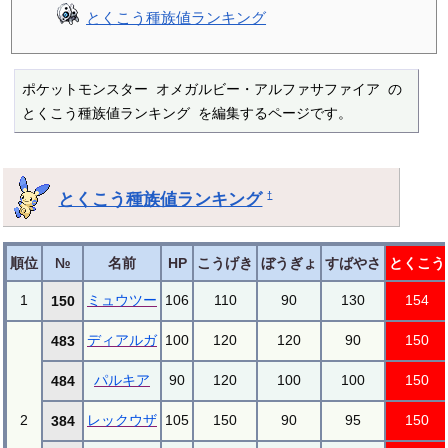
とくこう種族値ランキング
ポケットモンスター オメガルビー・アルファサファイア の 
とくこう種族値ランキング を編集するページです。
とくこう種族値ランキング
†
順位
№
名前
HP
こうげき
ぼうぎょ
すばやさ
とくこう
1
ミュウツー
106
110
90
130
154
150
ディアルガ
100
120
120
90
150
483
パルキア
90
120
100
100
150
484
2
レックウザ
105
150
90
95
150
384