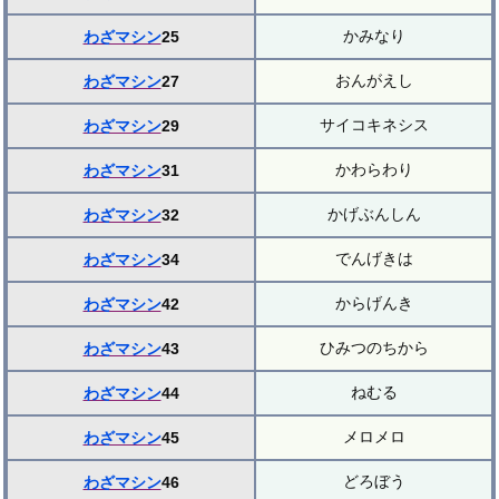
かみなり
わざマシン
25
おんがえし
わざマシン
27
サイコキネシス
わざマシン
29
かわらわり
わざマシン
31
かげぶんしん
わざマシン
32
でんげきは
わざマシン
34
からげんき
わざマシン
42
ひみつのちから
わざマシン
43
ねむる
わざマシン
44
メロメロ
わざマシン
45
どろぼう
わざマシン
46