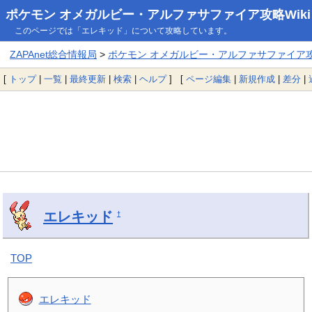
ポケモン オメガルビー・アルファサファイア攻略Wiki
このページでは「エレキッド」について攻略しています。
ZAPAnet総合情報局
>
ポケモン オメガルビー・アルファサファイア攻略
[
トップ
|
一覧
|
最終更新
|
検索
|
ヘルプ
] [
ページ編集
|
新規作成
|
差分
|
エレキッド
†
TOP
エレキッド