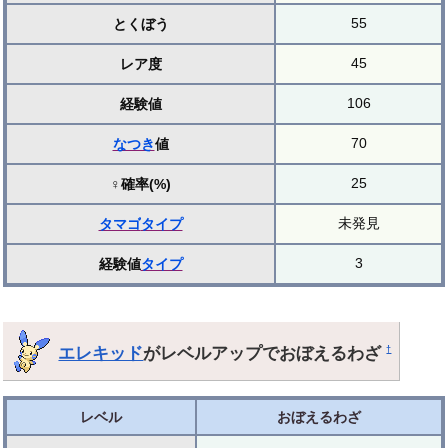
55
とくぼう
45
レア度
106
経験値
70
なつき
値
25
♀確率(%)
未発見
タマゴ
タイプ
3
経験値
タイプ
エレキッド
がレベルアップでおぼえるわざ
†
レベル
おぼえるわざ