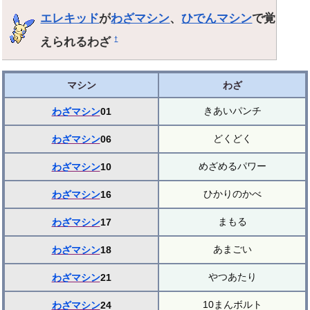
エレキッド
が
わざマシン
、
ひでんマシン
で覚
えられるわざ
†
マシン
わざ
きあいパンチ
わざマシン
01
どくどく
わざマシン
06
めざめるパワー
わざマシン
10
ひかりのかべ
わざマシン
16
まもる
わざマシン
17
あまごい
わざマシン
18
やつあたり
わざマシン
21
10まんボルト
わざマシン
24