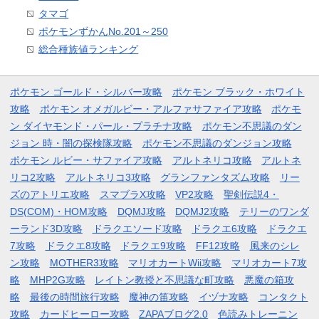
タマゴ
ポケモンずかんNo.201～250
総合種族値ランキング
ポケモン ゴールド・シルバー攻略
ポケモン ブラック・ホワイト
攻略
ポケモン オメガルビー・アルファサファイア攻略
ポケモ
ン ダイヤモンド・パール・プラチナ攻略
ポケモン不思議のダン
ジョン 時・闇の探検隊攻略
ポケモン不思議のダンジョン攻略
ポケモン ルビー・サファイア攻略
アルトネリコ攻略
アルトネ
リコ2攻略
アルトネリコ3攻略
グランファンタズム攻略
リー
ズのアトリエ攻略
スマブラX攻略
VP2攻略
聖剣伝説4・
DS(COM)・HOM攻略
DQMJ攻略
DQMJ2攻略
テリーのワンダ
ーランド3D攻略
ドラクエソード攻略
ドラクエ6攻略
ドラクエ
7攻略
ドラクエ8攻略
ドラクエ9攻略
FF12攻略
風来のシレ
ン攻略
MOTHER3攻略
マリオカートWii攻略
マリオカート7攻
略
MHP2G攻略
レイトン教授と不思議な町攻略
悪魔の箱攻
略
最後の時間旅行攻略
魔神の笛攻略
イヅナ攻略
コンタクト
攻略
カードヒーロー攻略
ZAPAブログ2.0
色読みトレーニン