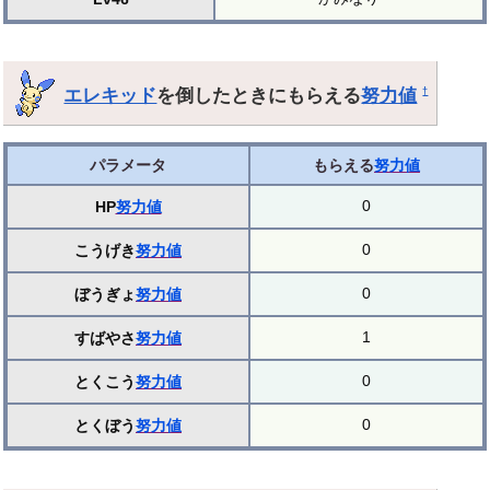
エレキッド
を倒したときにもらえる
努力値
†
パラメータ
もらえる
努力値
0
HP
努力値
0
こうげき
努力値
0
ぼうぎょ
努力値
1
すばやさ
努力値
0
とくこう
努力値
0
とくぼう
努力値