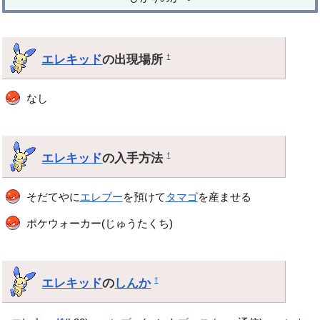
エレキッド
の出現場所
†
なし
エレキッド
の入手方法
†
そだてやに
エレブー
を預けて
タマゴ
を産ませる
ポケウォーカー(じゅうたくち)
エレキッド
の
しんか
†