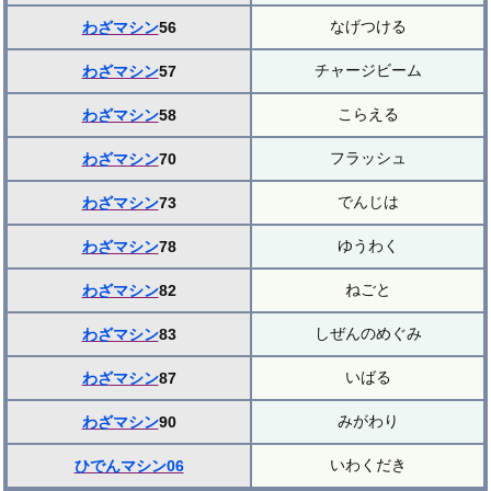
なげつける
わざマシン
56
チャージビーム
わざマシン
57
こらえる
わざマシン
58
フラッシュ
わざマシン
70
でんじは
わざマシン
73
ゆうわく
わざマシン
78
ねごと
わざマシン
82
しぜんのめぐみ
わざマシン
83
いばる
わざマシン
87
みがわり
わざマシン
90
いわくだき
ひでんマシン06