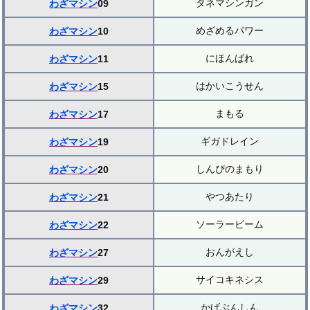
タネマシンガン
わざマシン
09
めざめるパワー
わざマシン
10
にほんばれ
わざマシン
11
はかいこうせん
わざマシン
15
まもる
わざマシン
17
ギガドレイン
わざマシン
19
しんぴのまもり
わざマシン
20
やつあたり
わざマシン
21
ソーラービーム
わざマシン
22
おんがえし
わざマシン
27
サイコキネシス
わざマシン
29
かげぶんしん
わざマシン
32