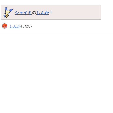
シェイミ
の
しんか
†
しんか
しない