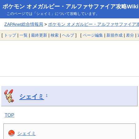
ポケモン オメガルビー・アルファサファイア攻略Wiki
このページでは「シェイミ」について攻略しています。
ZAPAnet総合情報局
>
ポケモン オメガルビー・アルファサファイア攻略
[
トップ
|
一覧
|
最終更新
|
検索
|
ヘルプ
] [
ページ編集
|
新規作成
|
差分
|
シェイミ
†
TOP
シェイミ