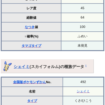
45
レア度
64
経験値
100
なつき
値
ふめい
♀確率(%)
未発見
タマゴ
タイプ
シェイミ
(スカイフォルム)の種族データ
†
492
全国版ポケモンずかん
No.
シェイミ
名前
くさ/ひこう
タイプ