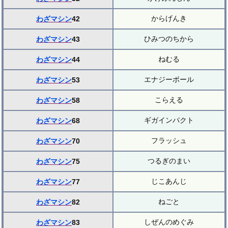
からげんき
わざマシン
42
ひみつのちから
わざマシン
43
ねむる
わざマシン
44
エナジーボール
わざマシン
53
こらえる
わざマシン
58
ギガインパクト
わざマシン
68
フラッシュ
わざマシン
70
つるぎのまい
わざマシン
75
じこあんじ
わざマシン
77
ねごと
わざマシン
82
しぜんのめぐみ
わざマシン
83