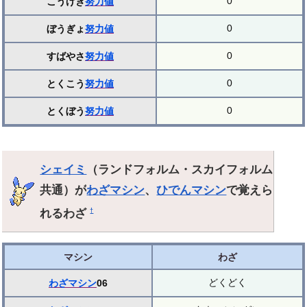
0
こうげき
努力値
0
ぼうぎょ
努力値
0
すばやさ
努力値
0
とくこう
努力値
0
とくぼう
努力値
シェイミ
（ランドフォルム・スカイフォルム
共通）が
わざマシン
、
ひでんマシン
で覚えら
れるわざ
†
マシン
わざ
どくどく
わざマシン
06