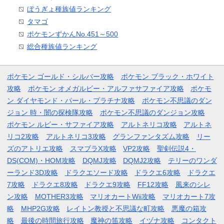
ぼうぎょ種族値ランキング
タマゴ
ポケモンずかんNo.451～500
総合種族値ランキング
ポケモン ゴールド・シルバー攻略
ポケモン ブラック・ホワイト
攻略
ポケモン オメガルビー・アルファサファイア攻略
ポケモ
ン ダイヤモンド・パール・プラチナ攻略
ポケモン不思議のダン
ジョン 時・闇の探検隊攻略
ポケモン不思議のダンジョン攻略
ポケモン ルビー・サファイア攻略
アルトネリコ攻略
アルトネ
リコ2攻略
アルトネリコ3攻略
グランファンタズム攻略
リー
ズのアトリエ攻略
スマブラX攻略
VP2攻略
聖剣伝説4・
DS(COM)・HOM攻略
DQMJ攻略
DQMJ2攻略
テリーのワンダ
ーランド3D攻略
ドラクエソード攻略
ドラクエ6攻略
ドラクエ
7攻略
ドラクエ8攻略
ドラクエ9攻略
FF12攻略
風来のシレ
ン攻略
MOTHER3攻略
マリオカートWii攻略
マリオカート7攻
略
MHP2G攻略
レイトン教授と不思議な町攻略
悪魔の箱攻
略
最後の時間旅行攻略
魔神の笛攻略
イヅナ攻略
コンタクト