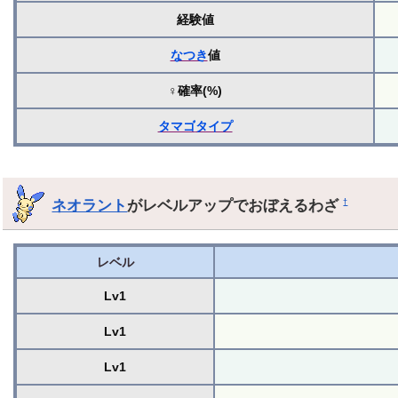
経験値
なつき
値
♀確率(%)
タマゴ
タイプ
ネオラント
がレベルアップでおぼえるわざ
†
レベル
Lv1
Lv1
Lv1