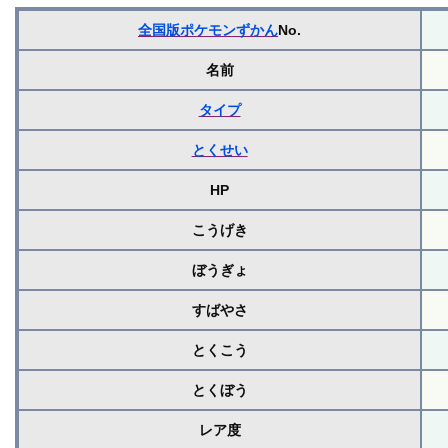
全国版ポケモンずかん
No.
名前
タイプ
とくせい
HP
こうげき
ぼうぎょ
すばやさ
とくこう
とくぼう
レア度