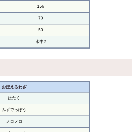
156
70
50
水中2
おぼえるわざ
はたく
みずでっぽう
メロメロ