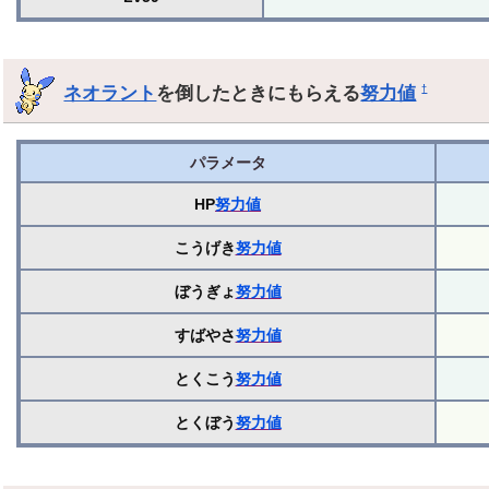
ネオラント
を倒したときにもらえる
努力値
†
パラメータ
HP
努力値
こうげき
努力値
ぼうぎょ
努力値
すばやさ
努力値
とくこう
努力値
とくぼう
努力値