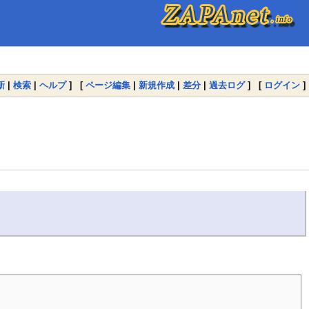
新
|
検索
|
ヘルプ
] [
ページ編集
|
新規作成
|
差分
|
過去ログ
] [
ログイン
]