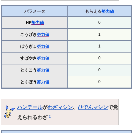
パラメータ
もらえる
努力値
0
HP
努力値
1
こうげき
努力値
1
ぼうぎょ
努力値
0
すばやさ
努力値
0
とくこう
努力値
0
とくぼう
努力値
ハンテール
が
わざマシン
、
ひでんマシン
で覚
えられるわざ
†