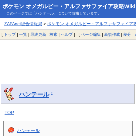
ポケモン オメガルビー・アルファサファイア攻略Wiki
このページでは「ハンテール」について攻略しています。
ZAPAnet総合情報局
>
ポケモン オメガルビー・アルファサファイア攻略
[
トップ
|
一覧
|
最終更新
|
検索
|
ヘルプ
] [
ページ編集
|
新規作成
|
差分
|
ハンテール
†
TOP
ハンテール