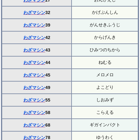
わざマシン
27
かげぶんしん
わざマシン
32
がんせきふうじ
わざマシン
39
からげんき
わざマシン
42
ひみつのちから
わざマシン
43
ねむる
わざマシン
44
メロメロ
わざマシン
45
よこどり
わざマシン
49
しおみず
わざマシン
55
こらえる
わざマシン
58
ギガインパクト
わざマシン
68
ゆうわく
わざマシン
78