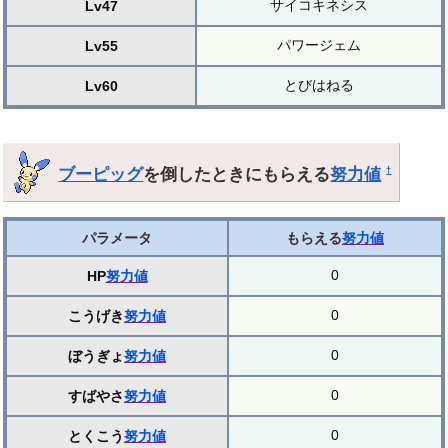
サイコキネシス
Lv47
パワージェム
Lv55
とびはねる
Lv60
ブーピッグ
を倒したときにもらえる
努力値
†
パラメータ
もらえる
努力値
0
HP
努力値
0
こうげき
努力値
0
ぼうぎょ
努力値
0
すばやさ
努力値
0
とくこう
努力値