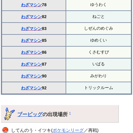
ゆうわく
わざマシン
78
ねごと
わざマシン
82
しぜんのめぐみ
わざマシン
83
ゆめくい
わざマシン
85
くさむすび
わざマシン
86
いばる
わざマシン
87
みがわり
わざマシン
90
トリックルーム
わざマシン
92
ブーピッグ
の出現場所
†
してんのう・イツキ(
ポケモンリーグ
／再戦)