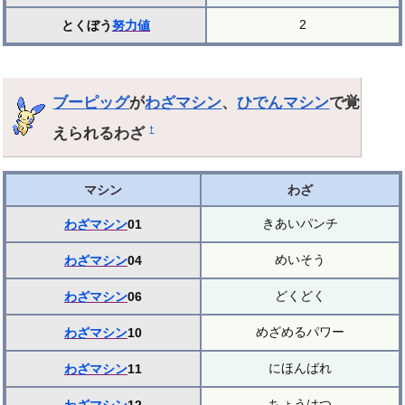
2
とくぼう
努力値
ブーピッグ
が
わざマシン
、
ひでんマシン
で覚
えられるわざ
†
マシン
わざ
きあいパンチ
わざマシン
01
めいそう
わざマシン
04
どくどく
わざマシン
06
めざめるパワー
わざマシン
10
にほんばれ
わざマシン
11
ちょうはつ