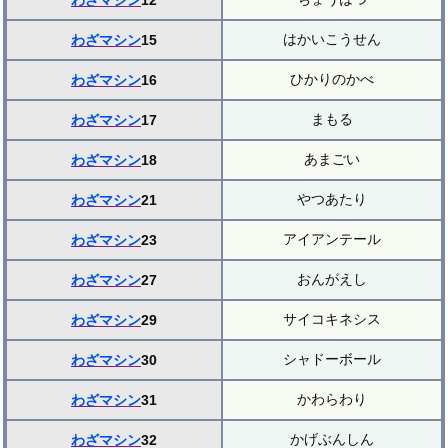
わざマシン
12
はかいこうせん
わざマシン
15
ひかりのかべ
わざマシン
16
まもる
わざマシン
17
あまごい
わざマシン
18
やつあたり
わざマシン
21
アイアンテール
わざマシン
23
おんがえし
わざマシン
27
サイコキネシス
わざマシン
29
シャドーボール
わざマシン
30
かわらわり
わざマシン
31
かげぶんしん
わざマシン
32