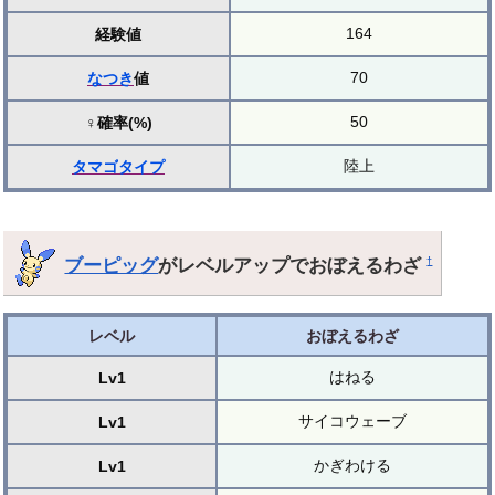
164
経験値
70
なつき
値
50
♀確率(%)
陸上
タマゴ
タイプ
ブーピッグ
がレベルアップでおぼえるわざ
†
レベル
おぼえるわざ
はねる
Lv1
サイコウェーブ
Lv1
かぎわける
Lv1