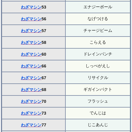
エナジーボール
わざマシン
53
なげつける
わざマシン
56
チャージビーム
わざマシン
57
こらえる
わざマシン
58
ドレインパンチ
わざマシン
60
しっぺがえし
わざマシン
66
リサイクル
わざマシン
67
ギガインパクト
わざマシン
68
フラッシュ
わざマシン
70
でんじは
わざマシン
73
じこあんじ
わざマシン
77