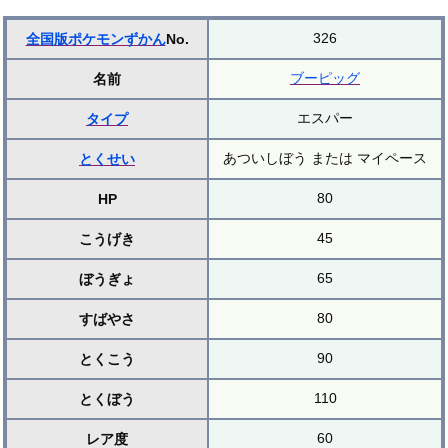
326
全国版ポケモンずかん
No.
ブーピッグ
名前
エスパー
タイプ
あついしぼう または マイペース
とくせい
80
HP
45
こうげき
65
ぼうぎょ
80
すばやさ
90
とくこう
110
とくぼう
60
レア度