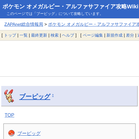
ポケモン オメガルビー・アルファサファイア攻略Wiki
このページでは「ブーピッグ」について攻略しています。
ZAPAnet総合情報局
>
ポケモン オメガルビー・アルファサファイア攻略
[
トップ
|
一覧
|
最終更新
|
検索
|
ヘルプ
] [
ページ編集
|
新規作成
|
差分
|
ブーピッグ
†
TOP
ブーピッグ