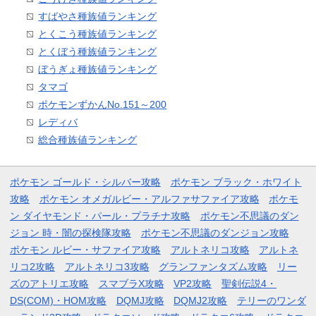
すばやさ種族値ランキング
とくこう種族値ランキング
とくぼう種族値ランキング
ぼうぎょ種族値ランキング
タマゴ
ポケモンずかんNo.151～200
レディバ
総合種族値ランキング
ポケモン ゴールド・シルバー攻略
ポケモン ブラック・ホワイト
攻略
ポケモン オメガルビー・アルファサファイア攻略
ポケモ
ン ダイヤモンド・パール・プラチナ攻略
ポケモン不思議のダン
ジョン 時・闇の探検隊攻略
ポケモン不思議のダンジョン攻略
ポケモン ルビー・サファイア攻略
アルトネリコ攻略
アルトネ
リコ2攻略
アルトネリコ3攻略
グランファンタズム攻略
リー
ズのアトリエ攻略
スマブラX攻略
VP2攻略
聖剣伝説4・
DS(COM)・HOM攻略
DQMJ攻略
DQMJ2攻略
テリーのワンダ