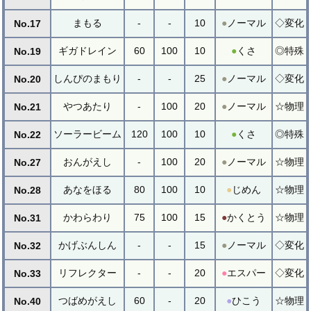
まもる
-
-
10
●
ノーマル
◇変化
No.17
ギガドレイン
60
100
10
●
くさ
◎特殊
No.19
しんぴのまもり
-
-
25
●
ノーマル
◇変化
No.20
やつあたり
-
100
20
●
ノーマル
☆物理
No.21
ソーラービーム
120
100
10
●
くさ
◎特殊
No.22
おんがえし
-
100
20
●
ノーマル
☆物理
No.27
あなをほる
80
100
10
●
じめん
☆物理
No.28
かわらわり
75
100
15
●
かくとう
☆物理
No.31
かげぶんしん
-
-
15
●
ノーマル
◇変化
No.32
リフレクター
-
-
20
●
エスパー
◇変化
No.33
つばめがえし
60
-
20
●
ひこう
☆物理
No.40