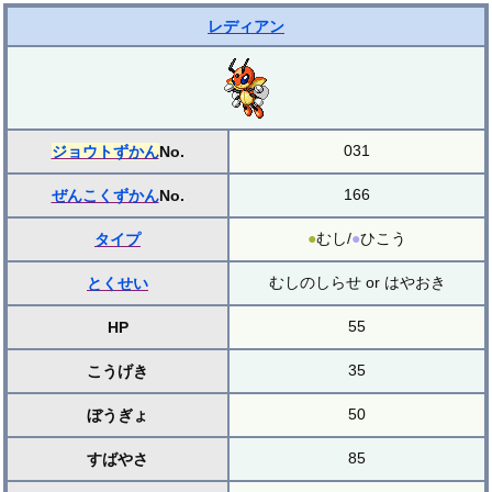
レディアン
031
ジョウトずかん
No.
166
ぜんこくずかん
No.
●
むし/
●
ひこう
タイプ
むしのしらせ or はやおき
とくせい
55
HP
35
こうげき
50
ぼうぎょ
85
すばやさ