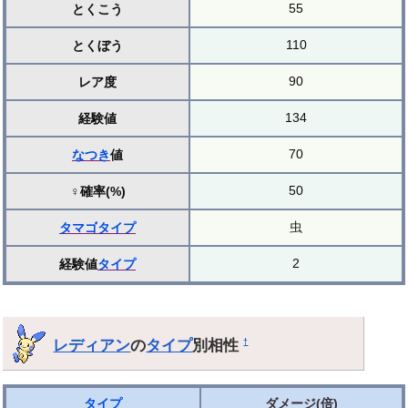
55
とくこう
110
とくぼう
90
レア度
134
経験値
70
なつき
値
50
♀確率(%)
虫
タマゴ
タイプ
2
経験値
タイプ
レディアン
の
タイプ
別相性
†
タイプ
ダメージ(倍)