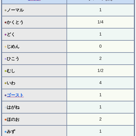
1
●
ノーマル
1/4
●
かくとう
1
●
どく
0
●
じめん
2
●
ひこう
1/2
●
むし
4
●
いわ
1
●
ゴースト
1
●
はがね
2
●
ほのお
1
●
みず