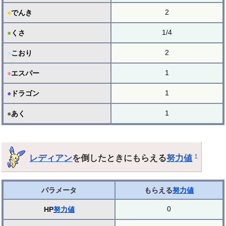
2
●
でんき
1/4
●
くさ
2
●
こおり
1
●
エスパー
1
●
ドラゴン
1
●
あく
レディアン
を倒したときにもらえる
努力値
†
パラメータ
もらえる
努力値
0
HP
努力値