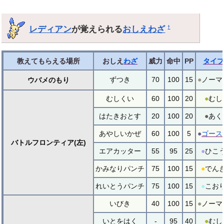
レディアン
が覚えられる
おしえわざ
†
教えてもらえる場所
おしえ
わざ
威力
命中
PP
タイプ
ずつき
70
100
15
●
ノーマ
ウバメのもり
むしくい
60
100
20
●
むし
はたきおとす
20
100
20
●
あく
あやしいかぜ
60
100
5
●
ゴース
バトルフロンティア(左)
エアカッター
55
95
25
●
ひこ
かみなりパンチ
75
100
15
●
でん
れいとうパンチ
75
100
15
●
こお
いびき
40
100
15
●
ノーマ
いとをはく
-
95
40
●
むし