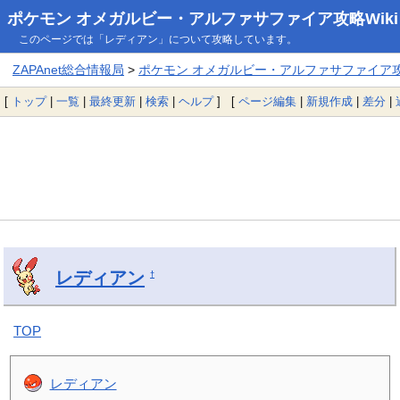
ポケモン オメガルビー・アルファサファイア攻略Wiki
このページでは「レディアン」について攻略しています。
ZAPAnet総合情報局
>
ポケモン オメガルビー・アルファサファイア攻略
[
トップ
|
一覧
|
最終更新
|
検索
|
ヘルプ
] [
ページ編集
|
新規作成
|
差分
|
レディアン
†
TOP
レディアン