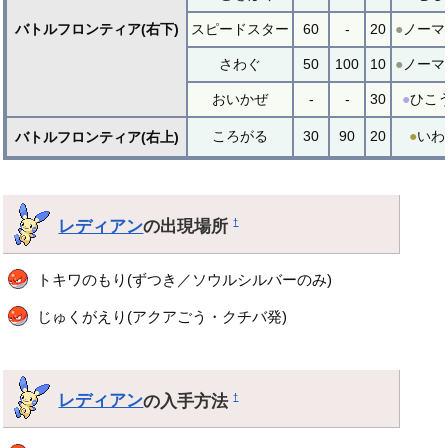
バトルフロンティア(右下)
スピードスター
60
-
20
●
ノーマ
さわぐ
50
100
10
●
ノーマ
おいかぜ
-
-
30
●
ひこ
ころがる
30
90
20
●
いわ
バトルフロンティア(右上)
レディアン
の出現場所
†
トキワのもり(ずつき／ソウルシルバーのみ)
じゅくがえり(アクアごう・クチバ発)
レディアン
の入手方法
†