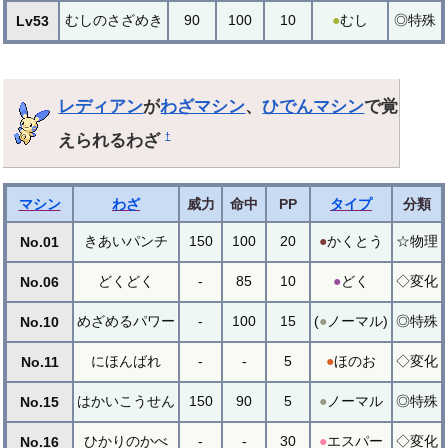
むしのさざめき
90
100
10
●
むし
◎特殊
Lv53
レディアン
が
わざマシン
、
ひでんマシン
で覚
えられるわざ
†
マシン
わざ
威力
命中
PP
タイプ
分類
きあいパンチ
150
100
20
●
かくとう
☆物理
No.01
どくどく
-
85
10
●
どく
◇変化
No.06
めざめるパワー
-
100
15
(
●
ノーマル)
◎特殊
No.10
にほんばれ
-
-
5
●
ほのお
◇変化
No.11
はかいこうせん
150
90
5
●
ノーマル
◎特殊
No.15
ひかりのかべ
-
-
30
●
エスパー
◇変化
No.16