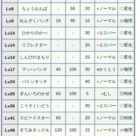
ちょうおんぱ
-
55
20
●
ノーマル
◇変化
Lv6
れんぞくパンチ
18
85
15
●
ノーマル
☆物理
Lv9
ひかりのかべ
-
-
30
●
エスパー
◇変化
Lv14
リフレクター
-
-
20
●
エスパー
◇変化
Lv14
しんぴのまもり
-
-
25
●
ノーマル
◇変化
Lv14
マッハパンチ
40
100
30
●
かくとう
☆物理
Lv17
バトンタッチ
-
-
40
●
ノーマル
◇変化
Lv24
ぎんいろのかぜ
60
100
5
●
むし
◎特殊
Lv29
こうそくいどう
-
-
30
●
エスパー
◇変化
Lv36
スピードスター
60
-
20
●
ノーマル
◎特殊
Lv41
すてみタックル
120
100
15
●
ノーマル
☆物理
Lv48