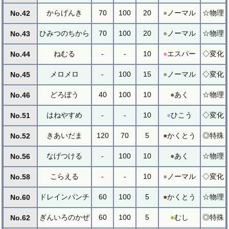
からげんき
70
100
20
●
ノーマル
☆物理
No.42
ひみつのちから
70
100
20
●
ノーマル
☆物理
No.43
ねむる
-
-
10
●
エスパー
◇変化
No.44
メロメロ
-
100
15
●
ノーマル
◇変化
No.45
どろぼう
40
100
10
●
あく
☆物理
No.46
はねやすめ
-
-
10
●
ひこう
◇変化
No.51
きあいだま
120
70
5
●
かくとう
◎特殊
No.52
なげつける
-
100
10
●
あく
☆物理
No.56
こらえる
-
-
10
●
ノーマル
◇変化
No.58
ドレインパンチ
60
100
5
●
かくとう
☆物理
No.60
ぎんいろのかぜ
60
100
5
●
むし
◎特殊
No.62