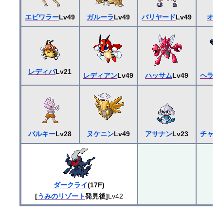
エビワラー
Lv49
ガルーラ
Lv49
バリヤード
Lv49
オ
レディバ
Lv21
レディアン
Lv49
ハッサム
Lv49
ヘラ
バルキー
Lv28
ヌケニン
Lv49
アサナン
Lv23
チャ
ダークライ
(17F)
[
うみのリゾート
発見後]
Lv42