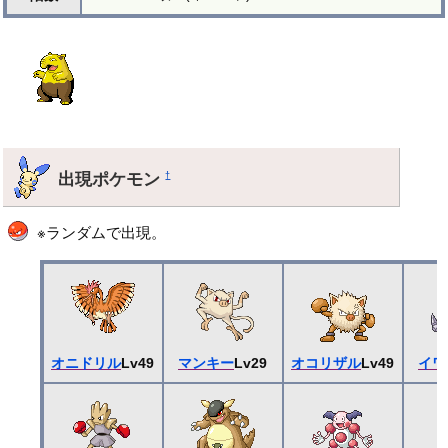
出現ポケモン
†
※ランダムで出現。
オニドリル
Lv49
マンキー
Lv29
オコリザル
Lv49
イワ