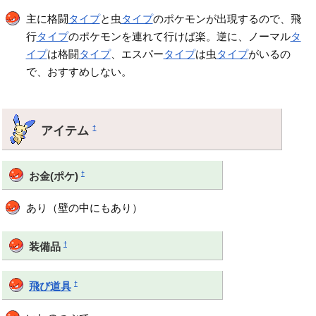
主に格闘
タイプ
と虫
タイプ
のポケモンが出現するので、飛
行
タイプ
のポケモンを連れて行けば楽。逆に、ノーマル
タ
イプ
は格闘
タイプ
、エスパー
タイプ
は虫
タイプ
がいるの
で、おすすめしない。
アイテム
†
†
お金(ポケ)
あり（壁の中にもあり）
†
装備品
†
飛び道具