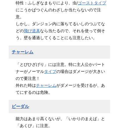
特性：ふしぎなまもりにより、虫/
ゴースト
タイプ
にこうかばつぐんのわざしか当たらないので注
意。
しかし、ダンジョン内に落ちてるいしのつぶてな
どの
飛び道具
なら当たるので、それを使って倒そ
う。壁を通過してくることにも注意したい。
チャーレム
「とびひざげり」には注意。特に主人公かパート
ナーがノーマル
タイプ
の場合はダメージが大きい
ので要注意！
外れた時は
チャーレム
がダメージを受けるが、あ
てにするのは危険。
ビーダル
能力はあまり高くないが、「いかりのまえば」と
「あくび」に注意。