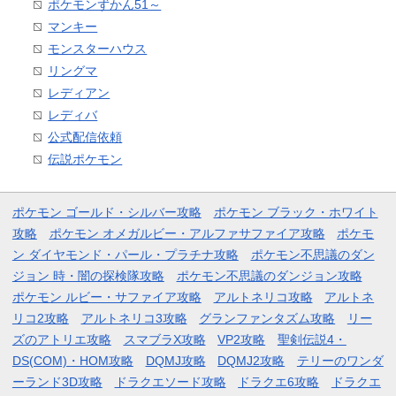
ポケモンずかん51～
マンキー
モンスターハウス
リングマ
レディアン
レディバ
公式配信依頼
伝説ポケモン
ポケモン ゴールド・シルバー攻略
ポケモン ブラック・ホワイト
攻略
ポケモン オメガルビー・アルファサファイア攻略
ポケモ
ン ダイヤモンド・パール・プラチナ攻略
ポケモン不思議のダン
ジョン 時・闇の探検隊攻略
ポケモン不思議のダンジョン攻略
ポケモン ルビー・サファイア攻略
アルトネリコ攻略
アルトネ
リコ2攻略
アルトネリコ3攻略
グランファンタズム攻略
リー
ズのアトリエ攻略
スマブラX攻略
VP2攻略
聖剣伝説4・
DS(COM)・HOM攻略
DQMJ攻略
DQMJ2攻略
テリーのワンダ
ーランド3D攻略
ドラクエソード攻略
ドラクエ6攻略
ドラクエ