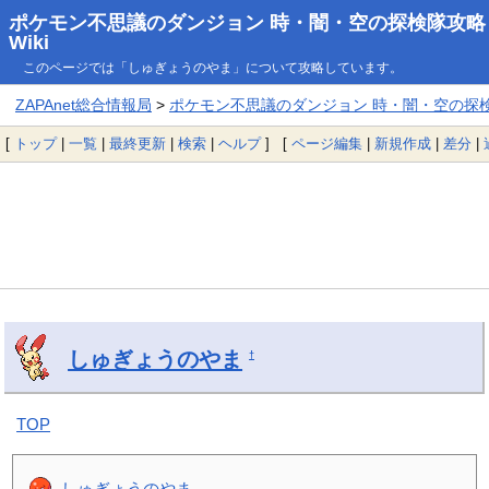
ポケモン不思議のダンジョン 時・闇・空の探検隊攻略
Wiki
このページでは「しゅぎょうのやま」について攻略しています。
ZAPAnet総合情報局
>
ポケモン不思議のダンジョン 時・闇・空の探検隊
[
トップ
|
一覧
|
最終更新
|
検索
|
ヘルプ
] [
ページ編集
|
新規作成
|
差分
|
しゅぎょうのやま
†
TOP
しゅぎょうのやま