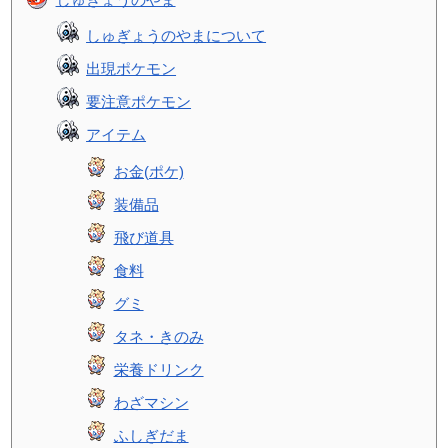
しゅぎょうのやまについて
出現ポケモン
要注意ポケモン
アイテム
お金(ポケ)
装備品
飛び道具
食料
グミ
タネ・きのみ
栄養ドリンク
わざマシン
ふしぎだま