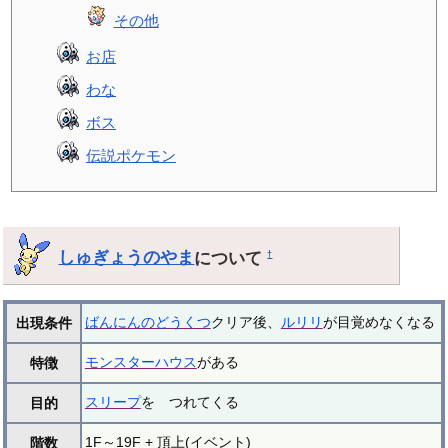
その他
お店
わな
ボス
伝説ポケモン
しゅぎょうのやま
について
†
ばんにんのどうくつ
クリア後、
ルリリ
が目覚めなくなる
出現条件
モンスターハウス
がある
特徴
スリープ
を つれてくる
目的
1F～19F + 頂上(イベント)
階数