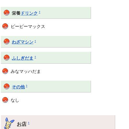
†
栄養
ドリンク
ピーピーマックス
†
わざマシン
†
ふしぎだま
みなマッハだま
†
その他
なし
お店
†