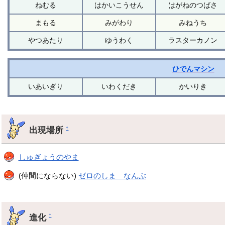
ねむる
はかいこうせん
はがねのつばさ
まもる
みがわり
みねうち
やつあたり
ゆうわく
ラスターカノン
ひでんマシン
いあいぎり
いわくだき
かいりき
出現場所
†
しゅぎょうのやま
(仲間にならない)
ゼロのしま なんぶ
進化
†