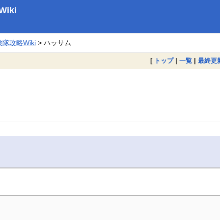
iki
攻略Wiki
> ハッサム
[
トップ
|
一覧
|
最終更