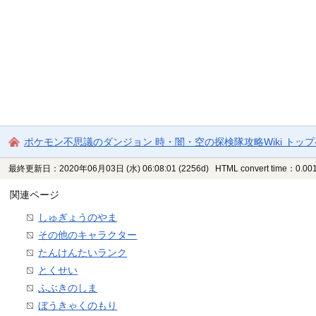
ポケモン不思議のダンジョン 時・闇・空の探検隊攻略Wiki トッ
最終更新日：2020年06月03日 (水) 06:08:01
(2256d)
HTML convert time：0.001
関連ページ
しゅぎょうのやま
その他のキャラクター
たんけんたいランク
とくせい
ふぶきのしま
ぼうきゃくのもり