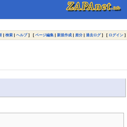
新
|
検索
|
ヘルプ
] [
ページ編集
|
新規作成
|
差分
|
過去ログ
] [
ログイン
]