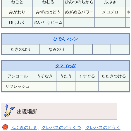
ねごと
ねむる
ひみつのちから
ふぶき
みがわり
みずのはどう
めざめるパワー
メロメロ
や
ゆうわく
れいとうビーム
ひでんマシン
たきのぼり
なみのり
タマゴわざ
アンコール
うそなき
うたう
くすぐる
たたきつける
リフレッシュ
出現場所
†
ふぶきのしま
、
クレバスのどうくつ
、
クレバスのどうく