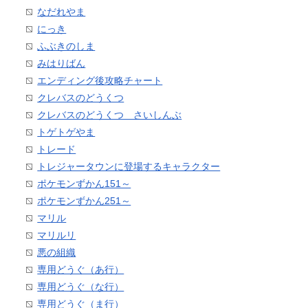
なだれやま
にっき
ふぶきのしま
みはりばん
エンディング後攻略チャート
クレバスのどうくつ
クレバスのどうくつ さいしんぶ
トゲトゲやま
トレード
トレジャータウンに登場するキャラクター
ポケモンずかん151～
ポケモンずかん251～
マリル
マリルリ
悪の組織
専用どうぐ（あ行）
専用どうぐ（な行）
専用どうぐ（ま行）