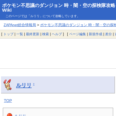
ポケモン不思議のダンジョン 時・闇・空の探検隊攻略
Wiki
このページでは「ルリリ」について攻略しています。
ZAPAnet総合情報局
>
ポケモン不思議のダンジョン 時・闇・空の探検隊
[
トップ
|
一覧
|
最終更新
|
検索
|
ヘルプ
] [
ページ編集
|
新規作成
|
差分
|
ルリリ
†
TOP
ルリリ