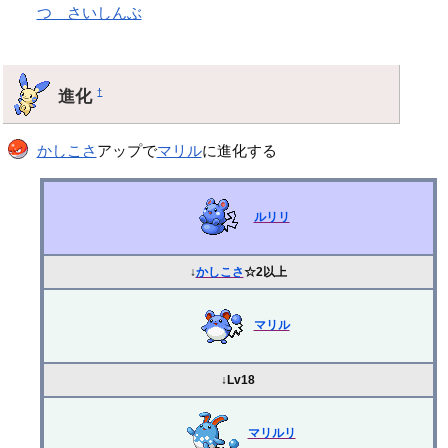
つ さいしんぶ
進化
†
かしこさ
アップで
マリル
に進化する
ルリリ
↓
かしこさ
☆2以上
マリル
↓Lv18
マリルリ