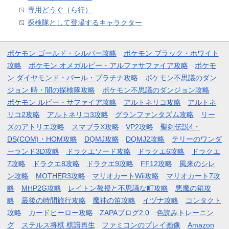
専用どうぐ（ら行）
探検隊として登場するキャラクター
ポケモン ゴールド・シルバー攻略
ポケモン ブラック・ホワイト
攻略
ポケモン オメガルビー・アルファサファイア攻略
ポケモ
ン ダイヤモンド・パール・プラチナ攻略
ポケモン不思議のダン
ジョン 時・闇の探検隊攻略
ポケモン不思議のダンジョン攻略
ポケモン ルビー・サファイア攻略
アルトネリコ攻略
アルトネ
リコ2攻略
アルトネリコ3攻略
グランファンタズム攻略
リー
ズのアトリエ攻略
スマブラX攻略
VP2攻略
聖剣伝説4・
DS(COM)・HOM攻略
DQMJ攻略
DQMJ2攻略
テリーのワンダ
ーランド3D攻略
ドラクエソード攻略
ドラクエ6攻略
ドラクエ
7攻略
ドラクエ8攻略
ドラクエ9攻略
FF12攻略
風来のシレ
ン攻略
MOTHER3攻略
マリオカートWii攻略
マリオカート7攻
略
MHP2G攻略
レイトン教授と不思議な町攻略
悪魔の箱攻
略
最後の時間旅行攻略
魔神の笛攻略
イヅナ攻略
コンタクト
攻略
カードヒーロー攻略
ZAPAブログ2.0
色読みトレーニン
グ
ステルス将棋 棋譜再生
ファミコンのプレイ画像
Amazon