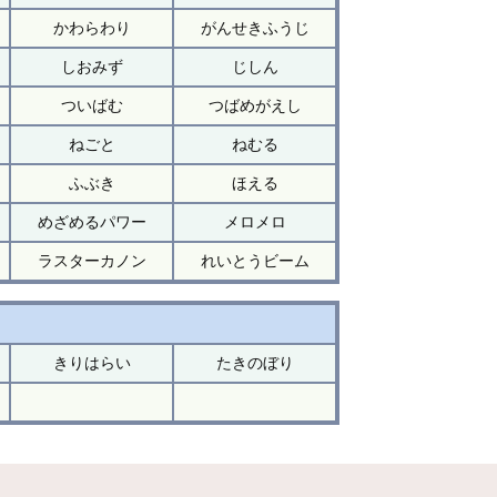
かわらわり
がんせきふうじ
しおみず
じしん
ついばむ
つばめがえし
ねごと
ねむる
ふぶき
ほえる
めざめるパワー
メロメロ
ラスターカノン
れいとうビーム
きりはらい
たきのぼり