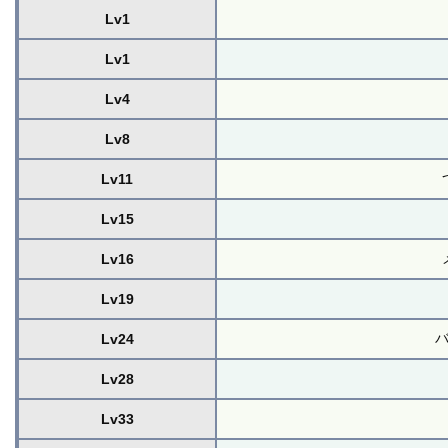
Lv1
Lv1
Lv4
Lv8
Lv11
Lv15
Lv16
Lv19
Lv24
Lv28
Lv33