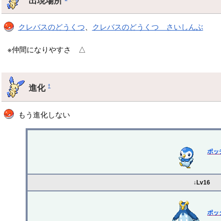
出現場所
クレバスのどうくつ
、
クレバスのどうくつ さいしんぶ
※仲間になりやすさ △
進化
†
もう進化しない
ポッ
↓Lv16
ポッ