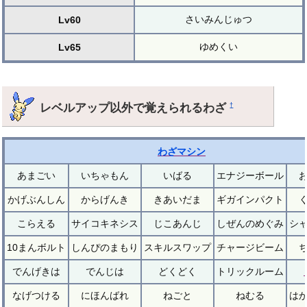
さいみんじゅつ
Lv60
ゆめくい
Lv65
レベルアップ以外で覚えられるわざ
†
わざマシン
あまごい
いちゃもん
いばる
エナジーボール
かげぶんしん
からげんき
きあいだま
ギガインパクト
こらえる
サイコキネシス
じこあんじ
しぜんのめぐみ
シ
10まんボルト
しんぴのまもり
スキルスワップ
チャージビーム
でんげきは
でんじは
どくどく
トリックルーム
なげつける
にほんばれ
ねごと
ねむる
は