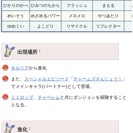
ひかりのかべ
ひみつのちから
フラッシュ
まもる
めいそう
めざめるパワー
メロメロ
やつあたり
ゆめくい
よこどり
リサイクル
リフレクター
出現場所
†
キルリア
から進化
また、
スペシャルエピソード
「
チャームズさんじょう！
」
でメインキャラ(パートナー)として登場。
ミミロップ
、
チャーレム
と共にダンジョンを探険すること
となる。
進化
†