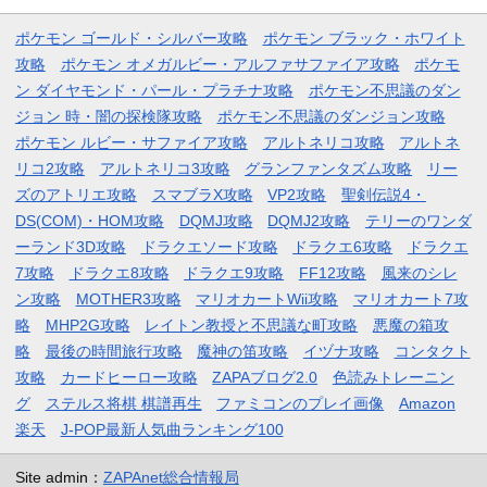
ポケモン ゴールド・シルバー攻略
ポケモン ブラック・ホワイト
攻略
ポケモン オメガルビー・アルファサファイア攻略
ポケモ
ン ダイヤモンド・パール・プラチナ攻略
ポケモン不思議のダン
ジョン 時・闇の探検隊攻略
ポケモン不思議のダンジョン攻略
ポケモン ルビー・サファイア攻略
アルトネリコ攻略
アルトネ
リコ2攻略
アルトネリコ3攻略
グランファンタズム攻略
リー
ズのアトリエ攻略
スマブラX攻略
VP2攻略
聖剣伝説4・
DS(COM)・HOM攻略
DQMJ攻略
DQMJ2攻略
テリーのワンダ
ーランド3D攻略
ドラクエソード攻略
ドラクエ6攻略
ドラクエ
7攻略
ドラクエ8攻略
ドラクエ9攻略
FF12攻略
風来のシレ
ン攻略
MOTHER3攻略
マリオカートWii攻略
マリオカート7攻
略
MHP2G攻略
レイトン教授と不思議な町攻略
悪魔の箱攻
略
最後の時間旅行攻略
魔神の笛攻略
イヅナ攻略
コンタクト
攻略
カードヒーロー攻略
ZAPAブログ2.0
色読みトレーニン
グ
ステルス将棋 棋譜再生
ファミコンのプレイ画像
Amazon
楽天
J-POP最新人気曲ランキング100
Site admin：
ZAPAnet総合情報局