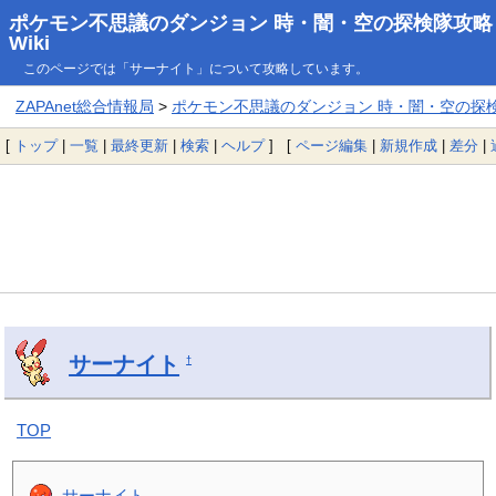
ポケモン不思議のダンジョン 時・闇・空の探検隊攻略
Wiki
このページでは「サーナイト」について攻略しています。
ZAPAnet総合情報局
>
ポケモン不思議のダンジョン 時・闇・空の探検隊
[
トップ
|
一覧
|
最終更新
|
検索
|
ヘルプ
] [
ページ編集
|
新規作成
|
差分
|
サーナイト
†
TOP
サーナイト