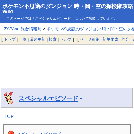
ポケモン不思議のダンジョン 時・闇・空の探検隊攻略
Wiki
このページでは「スペシャルエピソード」について攻略しています。
ZAPAnet総合情報局
>
ポケモン不思議のダンジョン 時・闇・空の探検隊
[
トップ
|
一覧
|
最終更新
|
検索
|
ヘルプ
] [
ページ編集
|
新規作成
|
差分
|
スペシャルエピソード
†
TOP
スペシャルエピソード