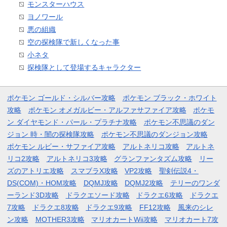
モンスターハウス
ヨノワール
悪の組織
空の探検隊で新しくなった事
小ネタ
探検隊として登場するキャラクター
ポケモン ゴールド・シルバー攻略
ポケモン ブラック・ホワイト
攻略
ポケモン オメガルビー・アルファサファイア攻略
ポケモ
ン ダイヤモンド・パール・プラチナ攻略
ポケモン不思議のダン
ジョン 時・闇の探検隊攻略
ポケモン不思議のダンジョン攻略
ポケモン ルビー・サファイア攻略
アルトネリコ攻略
アルトネ
リコ2攻略
アルトネリコ3攻略
グランファンタズム攻略
リー
ズのアトリエ攻略
スマブラX攻略
VP2攻略
聖剣伝説4・
DS(COM)・HOM攻略
DQMJ攻略
DQMJ2攻略
テリーのワンダ
ーランド3D攻略
ドラクエソード攻略
ドラクエ6攻略
ドラクエ
7攻略
ドラクエ8攻略
ドラクエ9攻略
FF12攻略
風来のシレ
ン攻略
MOTHER3攻略
マリオカートWii攻略
マリオカート7攻