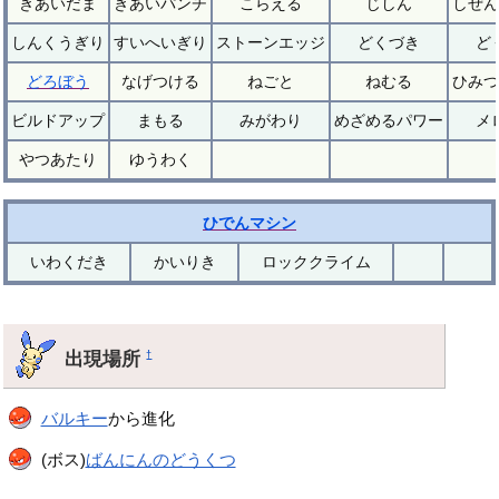
きあいだま
きあいパンチ
こらえる
じしん
しぜん
しんくうぎり
すいへいぎり
ストーンエッジ
どくづき
ど
どろぼう
なげつける
ねごと
ねむる
ひみつ
ビルドアップ
まもる
みがわり
めざめるパワー
メ
やつあたり
ゆうわく
ひでんマシン
いわくだき
かいりき
ロッククライム
出現場所
†
バルキー
から進化
(ボス)
ばんにんのどうくつ