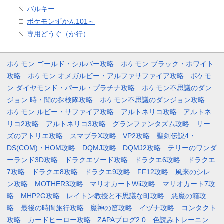
バルキー
ポケモンずかん101～
専用どうぐ（か行）
ポケモン ゴールド・シルバー攻略
ポケモン ブラック・ホワイト
攻略
ポケモン オメガルビー・アルファサファイア攻略
ポケモ
ン ダイヤモンド・パール・プラチナ攻略
ポケモン不思議のダン
ジョン 時・闇の探検隊攻略
ポケモン不思議のダンジョン攻略
ポケモン ルビー・サファイア攻略
アルトネリコ攻略
アルトネ
リコ2攻略
アルトネリコ3攻略
グランファンタズム攻略
リー
ズのアトリエ攻略
スマブラX攻略
VP2攻略
聖剣伝説4・
DS(COM)・HOM攻略
DQMJ攻略
DQMJ2攻略
テリーのワンダ
ーランド3D攻略
ドラクエソード攻略
ドラクエ6攻略
ドラクエ
7攻略
ドラクエ8攻略
ドラクエ9攻略
FF12攻略
風来のシレ
ン攻略
MOTHER3攻略
マリオカートWii攻略
マリオカート7攻
略
MHP2G攻略
レイトン教授と不思議な町攻略
悪魔の箱攻
略
最後の時間旅行攻略
魔神の笛攻略
イヅナ攻略
コンタクト
攻略
カードヒーロー攻略
ZAPAブログ2.0
色読みトレーニン