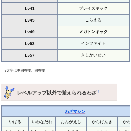
ブレイズキック
Lv41
こらえる
Lv45
メガトンキック
Lv49
インファイト
Lv53
きしかいせい
Lv57
※太字は準固有技、固有技
レベルアップ以外で覚えられるわざ
†
わざマシン
いばる
いわなだれ
おんがえし
からげんき
かわ