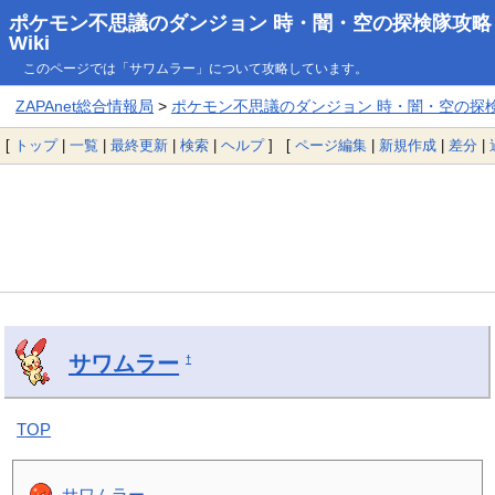
ポケモン不思議のダンジョン 時・闇・空の探検隊攻略
Wiki
このページでは「サワムラー」について攻略しています。
ZAPAnet総合情報局
>
ポケモン不思議のダンジョン 時・闇・空の探検隊
[
トップ
|
一覧
|
最終更新
|
検索
|
ヘルプ
] [
ページ編集
|
新規作成
|
差分
|
サワムラー
†
TOP
サワムラー