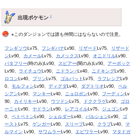
出現ポケモン
†
※このダンジョンでは誰も仲間にはならないので注意。
フシギソウ
Lv75、
フシギバナ
Lv90、
リザード
Lv75、
リザード
ン
Lv90、
カメール
Lv75、
カメックス
Lv90、
オニドリル
Lv90、
バタフリー
(時のみ)Lv90、
スピアー
(闇のみ)Lv90、
アーボック
Lv90、
ライチュウ
Lv90、
ニドラン♂
Lv40、
ニドキング
Lv90、
ロコン
Lv40、
プリン
Lv75、
ゴルバット
Lv75、
ラフレシア
Lv9
0、
モルフォン
Lv90、
ディグダ
Lv40、
ダグトリオ
Lv90、
ペル
シアン
Lv90、
マンキー
Lv40、
ニョロボン
Lv90、
フーディン
Lv
90、
カイリキー
Lv90、
ウツドン
Lv75、
ドククラゲ
Lv90、
ゴロ
ーニャ
Lv90、
ヤドラン
Lv90、
レアコイル
Lv75、
ジュゴン
Lv9
0、
ベトベトン
Lv90、
シェルダー
Lv40、
パルシェン
Lv90、
ゴ
ースト
Lv75、
ゲンガー
Lv90、
スリープ
Lv40、
クラブ
Lv40、
マ
ルマイン
Lv90、
サワムラー
Lv90、
エビワラー
Lv90、
マタドガ