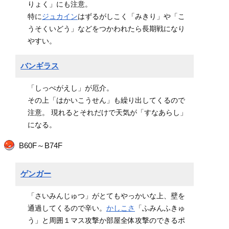
りょく」にも注意。
特に
ジュカイン
はずるがしこく「みきり」や「こ
うそくいどう」などをつかわれたら長期戦になり
やすい。
バンギラス
「しっぺがえし」が厄介。
その上「はかいこうせん」も繰り出してくるので
注意。 現れるとそれだけで天気が「すなあらし」
になる。
B60F～B74F
ゲンガー
「さいみんじゅつ」がとてもやっかいな上、壁を
通過してくるので辛い。
かしこさ
「ふみんふきゅ
う」と周囲１マス攻撃か部屋全体攻撃のできるポ