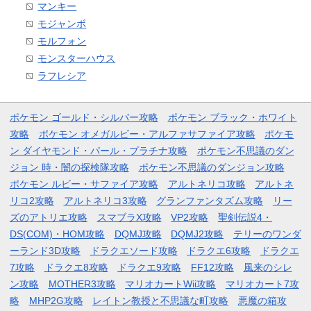
マンキー
モジャンボ
モルフォン
モンスターハウス
ラフレシア
ポケモン ゴールド・シルバー攻略
ポケモン ブラック・ホワイト
攻略
ポケモン オメガルビー・アルファサファイア攻略
ポケモ
ン ダイヤモンド・パール・プラチナ攻略
ポケモン不思議のダン
ジョン 時・闇の探検隊攻略
ポケモン不思議のダンジョン攻略
ポケモン ルビー・サファイア攻略
アルトネリコ攻略
アルトネ
リコ2攻略
アルトネリコ3攻略
グランファンタズム攻略
リー
ズのアトリエ攻略
スマブラX攻略
VP2攻略
聖剣伝説4・
DS(COM)・HOM攻略
DQMJ攻略
DQMJ2攻略
テリーのワンダ
ーランド3D攻略
ドラクエソード攻略
ドラクエ6攻略
ドラクエ
7攻略
ドラクエ8攻略
ドラクエ9攻略
FF12攻略
風来のシレ
ン攻略
MOTHER3攻略
マリオカートWii攻略
マリオカート7攻
略
MHP2G攻略
レイトン教授と不思議な町攻略
悪魔の箱攻