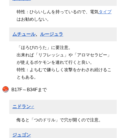
特性：ひらいしんを持っているので、電気
タイプ
はお勧めしない。
ムチュール
、
ルージュラ
「ほろびのうた」に要注意。
出来れば「リフレッシュ」や「アロマセラピー」
が使えるポケモンを連れて行くと良い。
特性：よちむで嫌らしく攻撃をかわされ続けるこ
ともある。
B17F～B34Fまで
ニドラン♂
侮ると「つのドリル」で穴が開くので注意。
ジュゴン