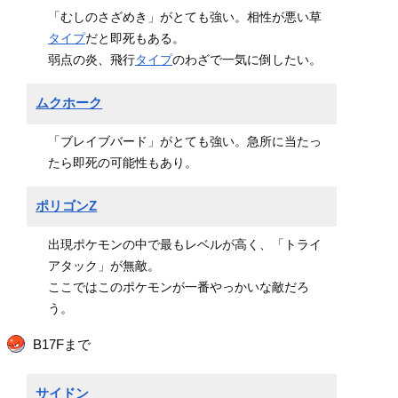
「むしのさざめき」がとても強い。相性が悪い草
タイプ
だと即死もある。
弱点の炎、飛行
タイプ
のわざで一気に倒したい。
ムクホーク
「ブレイブバード」がとても強い。急所に当たっ
たら即死の可能性もあり。
ポリゴンZ
出現ポケモンの中で最もレベルが高く、「トライ
アタック」が無敵。
ここではこのポケモンが一番やっかいな敵だろ
う。
B17Fまで
サイドン