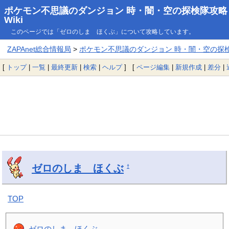
ポケモン不思議のダンジョン 時・闇・空の探検隊攻略
Wiki
このページでは「ゼロのしま ほくぶ」について攻略しています。
ZAPAnet総合情報局
>
ポケモン不思議のダンジョン 時・闇・空の探検隊
[
トップ
|
一覧
|
最終更新
|
検索
|
ヘルプ
] [
ページ編集
|
新規作成
|
差分
|
ゼロのしま ほくぶ
†
TOP
ゼロのしま ほくぶ