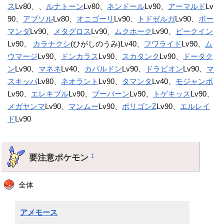
ス
Lv80、、
ルナトーン
Lv80、
ネンドール
Lv90、
アーマルド
Lv
90、
アブソル
Lv80、
オニゴーリ
Lv90、
トドゼルガ
Lv90、
ボー
マンダ
Lv90、
メタグロス
Lv90、
ムクホーク
Lv90、
ビークイン
Lv90、
カラナクシ
(ひがしのうみ)Lv40、
フワライド
Lv90、
ム
ウマージ
Lv90、
ドンカラス
Lv90、
スカタンク
Lv90、
ドータク
ン
Lv90、
マネネ
Lv40、
カバルドン
Lv90、
ドラピオン
Lv90、
マ
スキッパ
Lv80、
ネオラント
Lv90、
タマンタ
Lv40、
モジャンボ
Lv90、
エレキブル
Lv90、
ブーバーン
Lv90、
トゲキッス
Lv90、
メガヤンマ
Lv90、
マンムー
Lv90、
ポリゴンZ
Lv90、
エルレイ
ド
Lv90
要注意ポケモン
†
全体
アメモース