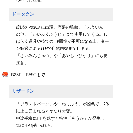
ドータクン
ℬ𝟙𝟞𝔉~𝔅𝟮𝟬ℱに出現。序盤の強敵。「ふういん」
の他、「かいふくふうじ」まで使用してくる。し
ばらく道具や技での𝖧𝖯回復が不可になる上、ター
ン経過による𝙃𝙋の自然回復まで止まる。
「さいみんじゅつ」や「あやしいひかり」にも要
注意。
B35F～B59Fまで
リザードン
「ブラストバーン」や「ねっぷう」が凶悪で、2体
以上に囲まれるとかなり大変。
中途半端にHPを残すと特性「もうか」が発生し一
気にHPを削られる。