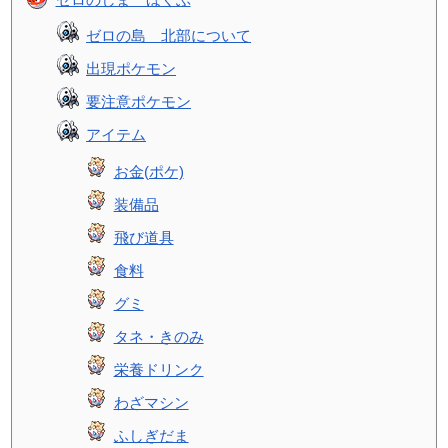
ゼロの島 北部について
出現ポケモン
要注意ポケモン
アイテム
お金(ポケ)
装備品
飛び道具
食料
グミ
タネ・きのみ
栄養ドリンク
わざマシン
ふしぎだま