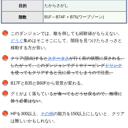
たからさがし
目的
B1F～B74F + B75(ワープゾーン)
階数
このダンジョンでは、敵を倒しても経験値がもらえない。
どうぐ
集めはそこそこにして、階段を見つけたらさっさと
移動する方が良い。
クリア(脱出)すると
ステータス
が行く前の状態に戻される。
したがって、このダンジョンでグミやドーピング
ドリンク
を使ってもクリアすると元に戻ってしまうので注意。
B17FとB35とB60Fから背景が変わる。
グミがよく落ちている
が食べてもどうせ戻るので、無理に
拾う必要はない
。
HPを300以上、
その他
の能力を150以上にしないと、クリア
は難しいかもしれない。