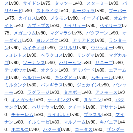
ス
Lv90、
サイドン
Lv75、
タッツー
Lv40、
スターミー
Lv90、
バ
リヤード
Lv90、
ストライク
Lv40、
ルージュラ
Lv90、
ブーバー
Lv75、
カイロス
Lv80、
メタモン
Lv80、
イーブイ
Lv40、
オムナ
イト
Lv40、
カブトプス
Lv90、
カイリュー
Lv90、
ベイリーフ
Lv
75、
メガニウム
Lv90、
マグマラシ
Lv75、
バクフーン
Lv90、
オ
ーダイル
Lv90、
ヨルノズク
Lv90、
アリアドス
Lv90、
ランター
ン
Lv90、
ネイティオ
Lv90、
マリルリ
Lv90、
ウソッキー
Lv90、
フォレトス
Lv90、
ヘラクロス
Lv80、
リングマ
Lv90、
マグカル
ゴ
Lv90、
ソーナンス
Lv90、
ハリーセン
Lv80、
サニーゴ
Lv80、
テッポウオ
Lv40、
オクタン
Lv90、
デリバード
Lv80、
エアーム
ド
Lv80、
ヘルガー
Lv90、
キングドラ
Lv90、
ムチュール
Lv40、
ミルタンク
Lv80、
バンギラス
Lv90、
ジュカイン
Lv90、
バシャ
ーモ
Lv90、
ラグラージ
Lv90、
タネボー
Lv40、
アメモース
Lv9
0、
キノガッサ
Lv90、
ケッキング
Lv90、
ヌケニン
Lv90、
バク
オング
Lv90、
ハリテヤマ
Lv90、
クチート
Lv80、
アサナン
Lv4
0、
チャーレム
Lv90、
ライボルト
Lv90、
プラスル
Lv80、
マイ
ナン
Lv80、
イルミーゼ
Lv80、
マルノーム
Lv90、
キバニア
Lv4
0、
ホエルコ
Lv40、
バクーダ
Lv90、
コータス
Lv80、
ザングー