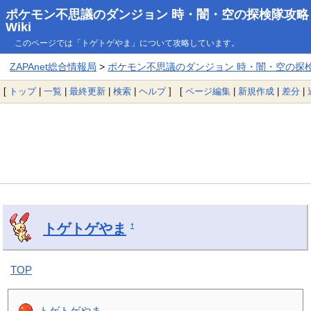
ポケモン不思議のダンジョン 時・闇・空の探検隊攻略
Wiki
このページでは「トゲトゲやま」について攻略しています。
ZAPAnet総合情報局
>
ポケモン不思議のダンジョン 時・闇・空の探検隊
[
トップ
|
一覧
|
最終更新
|
検索
|
ヘルプ
] [
ページ編集
|
新規作成
|
差分
|
トゲトゲやま
†
TOP
トゲトゲやま