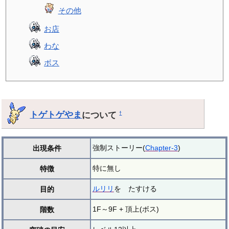
その他
お店
わな
ボス
トゲトゲやま
について
†
強制ストーリー(
Chapter-3
)
出現条件
特に無し
特徴
ルリリ
を たすける
目的
1F～9F + 頂上(ボス)
階数