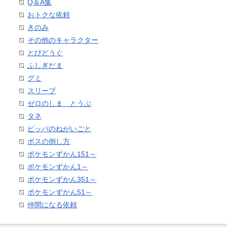
Q＆A集
おトクな依頼
きのみ
その他のキャラクター
とびどうぐ
ふしぎだま
グミ
スリープ
ゼロのしま とうぶ
タネ
ビッパのねがいごと
ボスの倒し方
ポケモンずかん151～
ポケモンずかん1～
ポケモンずかん351～
ポケモンずかん51～
仲間になる依頼