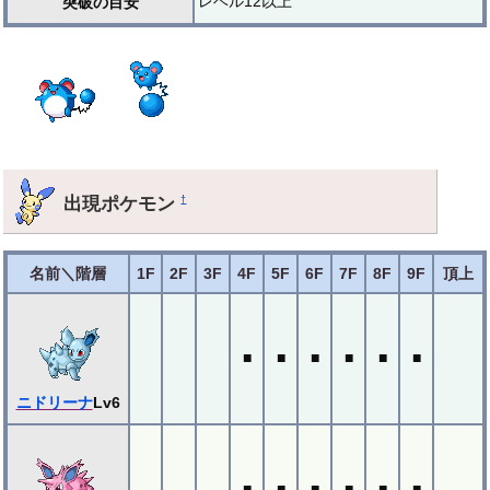
レベル12以上
突破の目安
出現ポケモン
†
名前＼階層
1F
2F
3F
4F
5F
6F
7F
8F
9F
頂上
■
■
■
■
■
■
ニドリーナ
Lv6
■
■
■
■
■
■