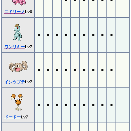
ニドリーノ
Lv6
■
■
■
■
■
■
■
■
■
ワンリキー
Lv7
■
■
■
■
■
■
■
■
■
イシツブテ
Lv7
■
■
■
■
■
■
■
■
■
ドードー
Lv7