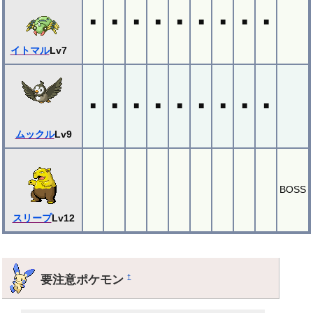
■
■
■
■
■
■
■
■
■
イトマル
Lv7
■
■
■
■
■
■
■
■
■
ムックル
Lv9
BOSS
スリープ
Lv12
要注意ポケモン
†