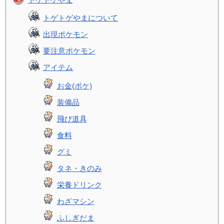
トゲトゲやまについて
出現ポケモン
要注意ポケモン
アイテム
お金(ポケ)
装備品
飛び道具
食料
グミ
タネ・きのみ
栄養ドリンク
わざマシン
ふしぎだま