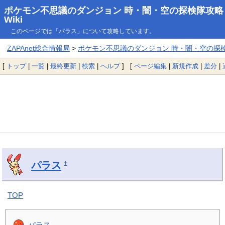
ポケモン不思議のダンジョン 時・闇・空の探検隊攻略
Wiki
このページでは「パラス」について攻略しています。
ZAPAnet総合情報局
>
ポケモン不思議のダンジョン 時・闇・空の探検隊
[
トップ
|
一覧
|
最終更新
|
検索
|
ヘルプ
] [
ページ編集
|
新規作成
|
差分
|
パラス
†
TOP
パラス