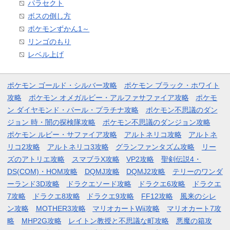
パラセクト
ボスの倒し方
ポケモンずかん1～
リンゴのもり
レベル上げ
ポケモン ゴールド・シルバー攻略
ポケモン ブラック・ホワイト
攻略
ポケモン オメガルビー・アルファサファイア攻略
ポケモ
ン ダイヤモンド・パール・プラチナ攻略
ポケモン不思議のダン
ジョン 時・闇の探検隊攻略
ポケモン不思議のダンジョン攻略
ポケモン ルビー・サファイア攻略
アルトネリコ攻略
アルトネ
リコ2攻略
アルトネリコ3攻略
グランファンタズム攻略
リー
ズのアトリエ攻略
スマブラX攻略
VP2攻略
聖剣伝説4・
DS(COM)・HOM攻略
DQMJ攻略
DQMJ2攻略
テリーのワンダ
ーランド3D攻略
ドラクエソード攻略
ドラクエ6攻略
ドラクエ
7攻略
ドラクエ8攻略
ドラクエ9攻略
FF12攻略
風来のシレ
ン攻略
MOTHER3攻略
マリオカートWii攻略
マリオカート7攻
略
MHP2G攻略
レイトン教授と不思議な町攻略
悪魔の箱攻