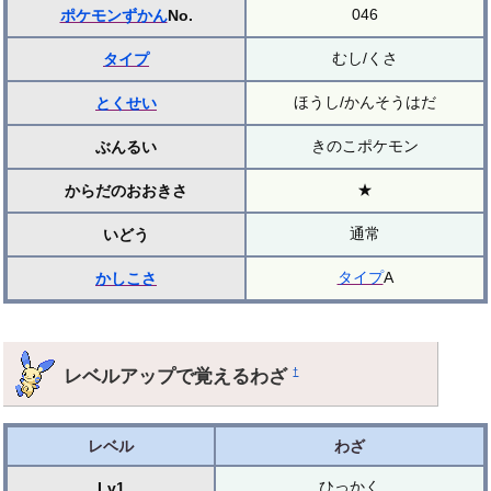
046
ポケモンずかん
No.
むし/くさ
タイプ
ほうし/かんそうはだ
とくせい
きのこポケモン
ぶんるい
★
からだのおおきさ
通常
いどう
タイプ
A
かしこさ
レベルアップで覚えるわざ
†
レベル
わざ
ひっかく
Lv1