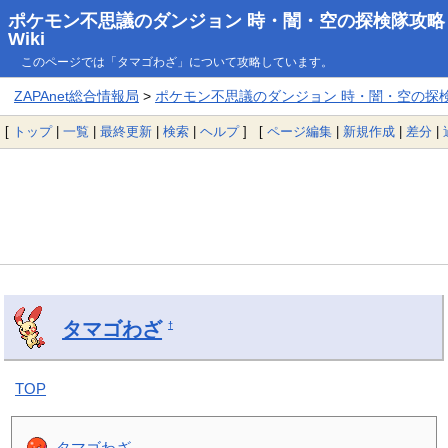
ポケモン不思議のダンジョン 時・闇・空の探検隊攻略
Wiki
このページでは「タマゴわざ」について攻略しています。
ZAPAnet総合情報局
>
ポケモン不思議のダンジョン 時・闇・空の探検隊
[
トップ
|
一覧
|
最終更新
|
検索
|
ヘルプ
] [
ページ編集
|
新規作成
|
差分
|
タマゴわざ
†
TOP
タマゴわざ