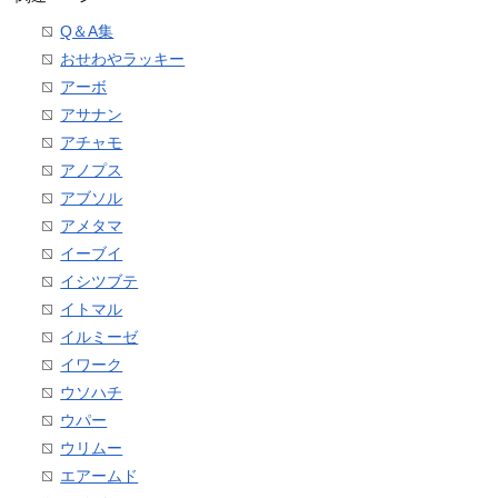
Q＆A集
おせわやラッキー
アーボ
アサナン
アチャモ
アノプス
アブソル
アメタマ
イーブイ
イシツブテ
イトマル
イルミーゼ
イワーク
ウソハチ
ウパー
ウリムー
エアームド