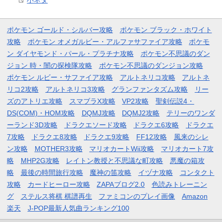
小ネタ
ポケモン ゴールド・シルバー攻略
ポケモン ブラック・ホワイト
攻略
ポケモン オメガルビー・アルファサファイア攻略
ポケモ
ン ダイヤモンド・パール・プラチナ攻略
ポケモン不思議のダン
ジョン 時・闇の探検隊攻略
ポケモン不思議のダンジョン攻略
ポケモン ルビー・サファイア攻略
アルトネリコ攻略
アルトネ
リコ2攻略
アルトネリコ3攻略
グランファンタズム攻略
リー
ズのアトリエ攻略
スマブラX攻略
VP2攻略
聖剣伝説4・
DS(COM)・HOM攻略
DQMJ攻略
DQMJ2攻略
テリーのワンダ
ーランド3D攻略
ドラクエソード攻略
ドラクエ6攻略
ドラクエ
7攻略
ドラクエ8攻略
ドラクエ9攻略
FF12攻略
風来のシレ
ン攻略
MOTHER3攻略
マリオカートWii攻略
マリオカート7攻
略
MHP2G攻略
レイトン教授と不思議な町攻略
悪魔の箱攻
略
最後の時間旅行攻略
魔神の笛攻略
イヅナ攻略
コンタクト
攻略
カードヒーロー攻略
ZAPAブログ2.0
色読みトレーニン
グ
ステルス将棋 棋譜再生
ファミコンのプレイ画像
Amazon
楽天
J-POP最新人気曲ランキング100