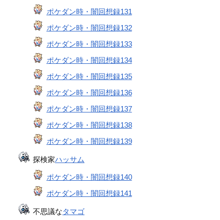
ポケダン時・闇回想録131
ポケダン時・闇回想録132
ポケダン時・闇回想録133
ポケダン時・闇回想録134
ポケダン時・闇回想録135
ポケダン時・闇回想録136
ポケダン時・闇回想録137
ポケダン時・闇回想録138
ポケダン時・闇回想録139
探検家
ハッサム
ポケダン時・闇回想録140
ポケダン時・闇回想録141
不思議な
タマゴ