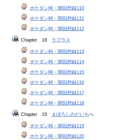
ポケダン時・闇回想録110
ポケダン時・闇回想録111
ポケダン時・闇回想録112
Chapter 18
ラプラス
ポケダン時・闇回想録113
ポケダン時・闇回想録114
ポケダン時・闇回想録115
ポケダン時・闇回想録116
ポケダン時・闇回想録117
ポケダン時・闇回想録118
Chapter 19
まぼろしのだいち
へ
ポケダン時・闇回想録119
ポケダン時・闇回想録120