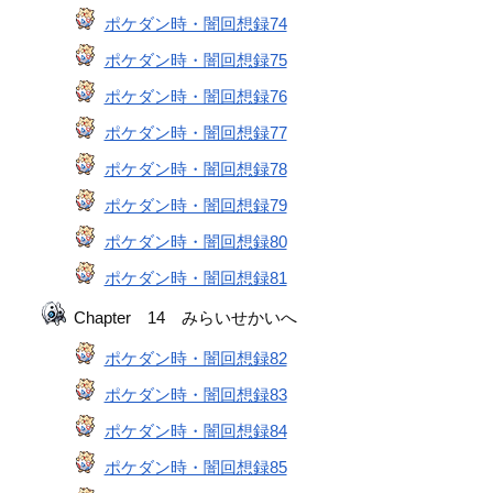
ポケダン時・闇回想録74
ポケダン時・闇回想録75
ポケダン時・闇回想録76
ポケダン時・闇回想録77
ポケダン時・闇回想録78
ポケダン時・闇回想録79
ポケダン時・闇回想録80
ポケダン時・闇回想録81
Chapter 14 みらいせかいへ
ポケダン時・闇回想録82
ポケダン時・闇回想録83
ポケダン時・闇回想録84
ポケダン時・闇回想録85