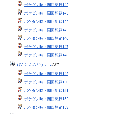
ポケダン時・闇回想録142
ポケダン時・闇回想録143
ポケダン時・闇回想録144
ポケダン時・闇回想録145
ポケダン時・闇回想録146
ポケダン時・闇回想録147
ポケダン時・闇回想録148
ばんにんのどうくつ
の謎
ポケダン時・闇回想録149
ポケダン時・闇回想録150
ポケダン時・闇回想録151
ポケダン時・闇回想録152
ポケダン時・闇回想録153