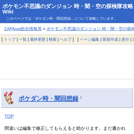
ポケモン不思議のダンジョン 時・闇・空の探検隊攻略
Wiki
このページでは「ポケダン時・闇回想録」について攻略しています。
ZAPAnet総合情報局
>
ポケモン不思議のダンジョン 時・闇・空の探検隊
[
トップ
|
一覧
|
最終更新
|
検索
|
ヘルプ
] [
ページ編集
|
新規作成
|
差分
|
ポケダン時・闇回想録
†
TOP
間違いは編集で修正してもらえると助かります。まだ書かれ