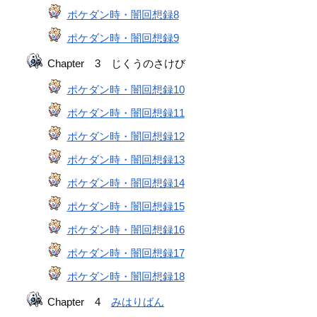
ポケダン時・闇回想録8
ポケダン時・闇回想録9
Chapter 3 じくうのさけび
ポケダン時・闇回想録10
ポケダン時・闇回想録11
ポケダン時・闇回想録12
ポケダン時・闇回想録13
ポケダン時・闇回想録14
ポケダン時・闇回想録15
ポケダン時・闇回想録16
ポケダン時・闇回想録17
ポケダン時・闇回想録18
Chapter 4
みはりばん