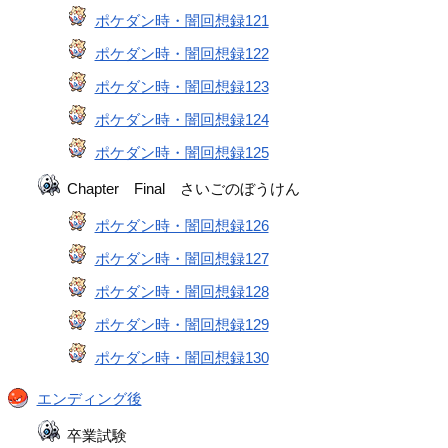
ポケダン時・闇回想録121
ポケダン時・闇回想録122
ポケダン時・闇回想録123
ポケダン時・闇回想録124
ポケダン時・闇回想録125
Chapter Final さいごのぼうけん
ポケダン時・闇回想録126
ポケダン時・闇回想録127
ポケダン時・闇回想録128
ポケダン時・闇回想録129
ポケダン時・闇回想録130
エンディング後
卒業試験