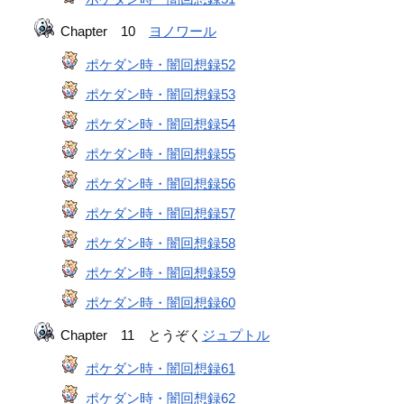
Chapter 10
ヨノワール
ポケダン時・闇回想録52
ポケダン時・闇回想録53
ポケダン時・闇回想録54
ポケダン時・闇回想録55
ポケダン時・闇回想録56
ポケダン時・闇回想録57
ポケダン時・闇回想録58
ポケダン時・闇回想録59
ポケダン時・闇回想録60
Chapter 11 とうぞく
ジュプトル
ポケダン時・闇回想録61
ポケダン時・闇回想録62