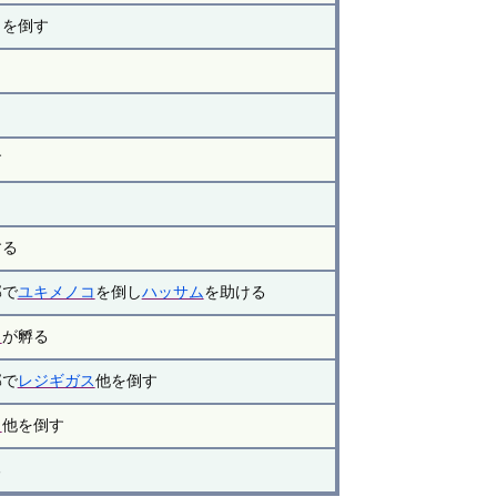
）を倒す
す
する
部で
ユキメノコ
を倒し
ハッサム
を助ける
ィ
が孵る
部で
レジギガス
他を倒す
イ
他を倒す
る