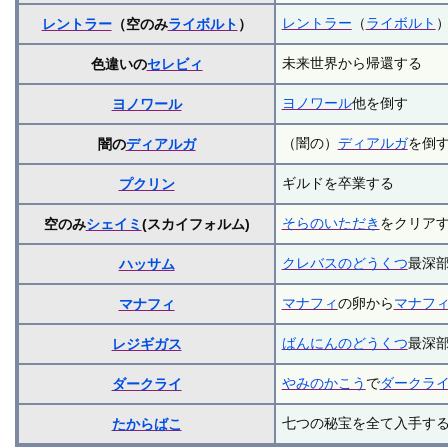
レントラー
（
ライボルト
レントラー
（空のみ
ライボルト
）
未来世界から帰還する
色違いの
セレビィ
ヨノワール
他を倒す
ヨノワール
（闇の）
ディアルガ
を倒
闇の
ディアルガ
ギルドを卒業する
プクリン
そらのいただき
をクリア
空のみ
シェイミ
(スカイフォルム)
クレバスのどうくつ
最深
ハッサム
マナフィ
の卵から
マナフ
マナフィ
ばんにんのどうくつ
最深
レジギガス
やみのかこう
で
ダークラ
ダークライ
七つの秘宝を全て入手す
たからばこ