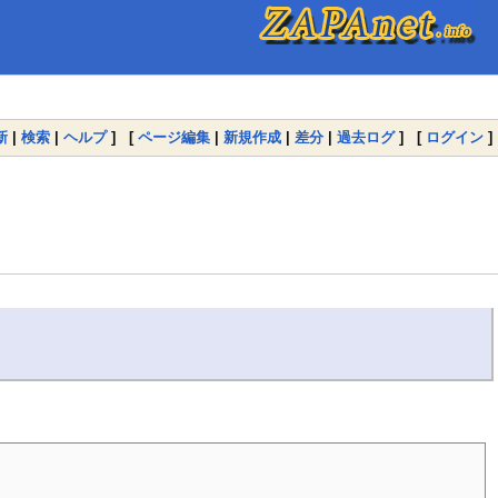
新
|
検索
|
ヘルプ
] [
ページ編集
|
新規作成
|
差分
|
過去ログ
] [
ログイン
]