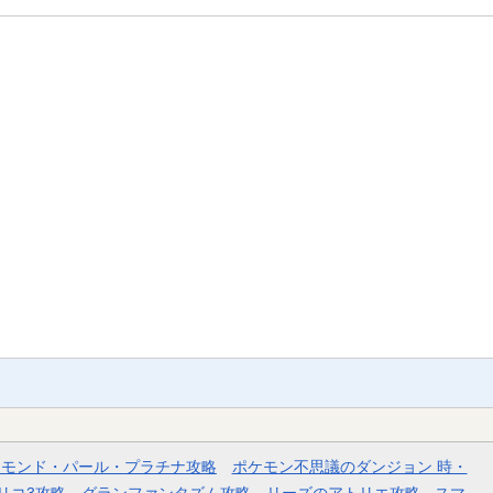
ヤモンド・パール・プラチナ攻略
ポケモン不思議のダンジョン 時・
リコ3攻略
グランファンタズム攻略
リーズのアトリエ攻略
スマ