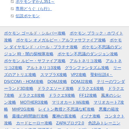
ポケモンずかん351～
専用どうぐ（ら行）
伝説ポケモン
ポケモン ゴールド・シルバー攻略
ポケモン ブラック・ホワイト
攻略
ポケモン オメガルビー・アルファサファイア攻略
ポケモ
ン ダイヤモンド・パール・プラチナ攻略
ポケモン不思議のダン
ジョン 時・闇の探検隊攻略
ポケモン不思議のダンジョン攻略
ポケモン ルビー・サファイア攻略
アルトネリコ攻略
アルトネ
リコ2攻略
アルトネリコ3攻略
グランファンタズム攻略
リー
ズのアトリエ攻略
スマブラX攻略
VP2攻略
聖剣伝説4・
DS(COM)・HOM攻略
DQMJ攻略
DQMJ2攻略
テリーのワンダ
ーランド3D攻略
ドラクエソード攻略
ドラクエ6攻略
ドラクエ
7攻略
ドラクエ8攻略
ドラクエ9攻略
FF12攻略
風来のシレ
ン攻略
MOTHER3攻略
マリオカートWii攻略
マリオカート7攻
略
MHP2G攻略
レイトン教授と不思議な町攻略
悪魔の箱攻
略
最後の時間旅行攻略
魔神の笛攻略
イヅナ攻略
コンタクト
攻略
カードヒーロー攻略
ZAPAブログ2.0
色読みトレーニン