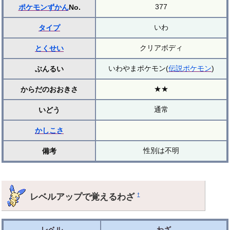
377
ポケモンずかん
No.
いわ
タイプ
クリアボディ
とくせい
いわやまポケモン(
伝説ポケモン
)
ぶんるい
★★
からだのおおきさ
通常
いどう
かしこさ
性別は不明
備考
レベルアップで覚えるわざ
†
レベル
わざ