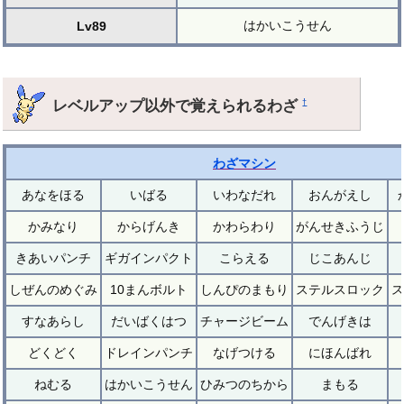
はかいこうせん
Lv89
レベルアップ以外で覚えられるわざ
†
わざマシン
あなをほる
いばる
いわなだれ
おんがえし
かみなり
からげんき
かわらわり
がんせきふうじ
きあいパンチ
ギガインパクト
こらえる
じこあんじ
しぜんのめぐみ
10まんボルト
しんぴのまもり
ステルスロック
ス
すなあらし
だいばくはつ
チャージビーム
でんげきは
どくどく
ドレインパンチ
なげつける
にほんばれ
ねむる
はかいこうせん
ひみつのちから
まもる