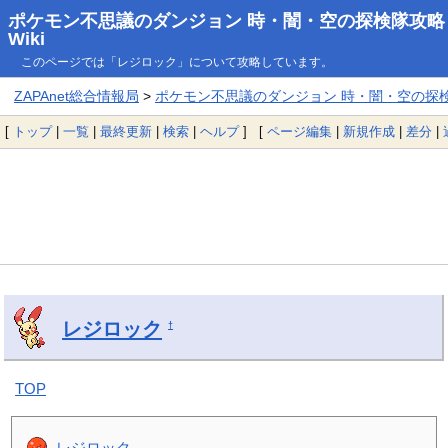
ポケモン不思議のダンジョン 時・闇・空の探検隊攻略
Wiki
このページでは「レジロック」について攻略しています。
ZAPAnet総合情報局
>
ポケモン不思議のダンジョン 時・闇・空の探検隊
[
トップ
|
一覧
|
最終更新
|
検索
|
ヘルプ
] [
ページ編集
|
新規作成
|
差分
|
レジロック
†
TOP
レジロック