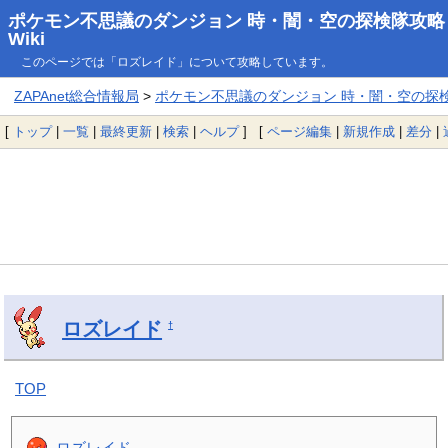
ポケモン不思議のダンジョン 時・闇・空の探検隊攻略
Wiki
このページでは「ロズレイド」について攻略しています。
ZAPAnet総合情報局
>
ポケモン不思議のダンジョン 時・闇・空の探検隊
[
トップ
|
一覧
|
最終更新
|
検索
|
ヘルプ
] [
ページ編集
|
新規作成
|
差分
|
ロズレイド
†
TOP
ロズレイド