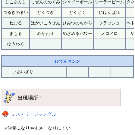
じこあんじ
しぜんのめぐみ
シャドーボール
ソーラービーム
タネ
つるぎのまい
どくづき
どくどく
にほんばれ
ねむる
はかいこうせん
ひみつのちから
フラッシュ
ヘド
まもる
みがわり
めざめるパワー
メロメロ
や
ゆうわく
ひでんマシン
いあいぎり
出現場所
†
ミステリージャングル
※仲間になりやすさ なりにくい