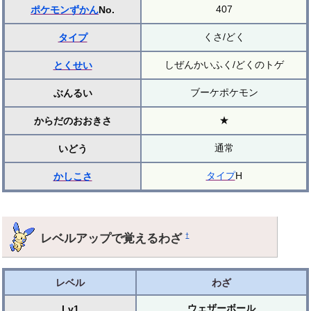
407
ポケモンずかん
No.
くさ/どく
タイプ
しぜんかいふく/どくのトゲ
とくせい
ブーケポケモン
ぶんるい
★
からだのおおきさ
通常
いどう
タイプ
H
かしこさ
レベルアップで覚えるわざ
†
レベル
わざ
ウェザーボール
Lv1