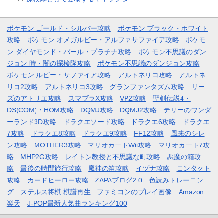
ポケモン ゴールド・シルバー攻略
ポケモン ブラック・ホワイト
攻略
ポケモン オメガルビー・アルファサファイア攻略
ポケモ
ン ダイヤモンド・パール・プラチナ攻略
ポケモン不思議のダン
ジョン 時・闇の探検隊攻略
ポケモン不思議のダンジョン攻略
ポケモン ルビー・サファイア攻略
アルトネリコ攻略
アルトネ
リコ2攻略
アルトネリコ3攻略
グランファンタズム攻略
リー
ズのアトリエ攻略
スマブラX攻略
VP2攻略
聖剣伝説4・
DS(COM)・HOM攻略
DQMJ攻略
DQMJ2攻略
テリーのワンダ
ーランド3D攻略
ドラクエソード攻略
ドラクエ6攻略
ドラクエ
7攻略
ドラクエ8攻略
ドラクエ9攻略
FF12攻略
風来のシレ
ン攻略
MOTHER3攻略
マリオカートWii攻略
マリオカート7攻
略
MHP2G攻略
レイトン教授と不思議な町攻略
悪魔の箱攻
略
最後の時間旅行攻略
魔神の笛攻略
イヅナ攻略
コンタクト
攻略
カードヒーロー攻略
ZAPAブログ2.0
色読みトレーニン
グ
ステルス将棋 棋譜再生
ファミコンのプレイ画像
Amazon
楽天
J-POP最新人気曲ランキング100