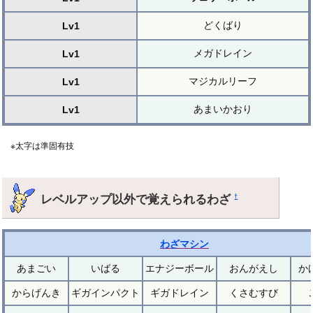
どくばり
Lv1
メガドレイン
Lv1
マジカルリーフ
Lv1
あまいかおり
Lv1
※太字は準固有技
レベルアップ以外で覚えられるわざ
†
わざマシン
あまごい
いばる
エナジーボール
おんがえし
か
からげんき
ギガインパクト
ギガドレイン
くさむすび