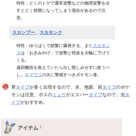
特性：どくのトゲで通常攻撃などの物理攻撃を出
すとどく状態になってしまう場合があるので注
意。
スカンプー
、
スカタンク
特性：ゆうばくで頻繁に爆発する。また
スカタン
ク
は「おきみやげ」で攻撃と特攻を大幅に下げて
くる。
遠距離技を覚えていたら出し惜しみせずに使うべ
し。
キマワリ
の次に警戒すべきポケモン達。
草
タイプ
が多く出現するので、水、地面、岩
タイプ
のポケ
モンは注意。ボスの
ミュウ
がエスパー
タイプ
なので、虫
タ
イプ
がおすすめ。
アイテム
†