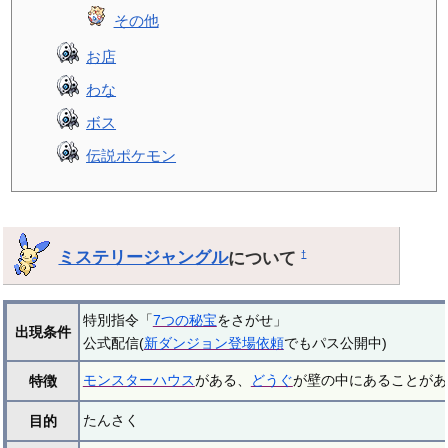
その他
お店
わな
ボス
伝説ポケモン
ミステリージャングル
について
†
特別指令「
7つの秘宝
をさがせ」
出現条件
公式配信(
新ダンジョン登場依頼
でもパス公開中)
モンスターハウス
がある、
どうぐ
が壁の中にあることがあ
特徴
たんさく
目的