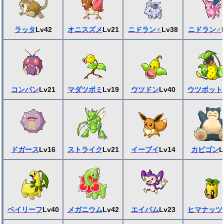
ラッタ
Lv42
オニスズメ
Lv21
ニドラン♀
Lv38
ニドラン♂
コンパン
Lv21
マダツボミ
Lv19
ウツドン
Lv40
ウツボット
ドガース
Lv16
ストライク
Lv21
イーブイ
Lv14
カビゴン
L
ベイリーフ
Lv40
メガニウム
Lv42
エイパム
Lv23
ヒマナッツ