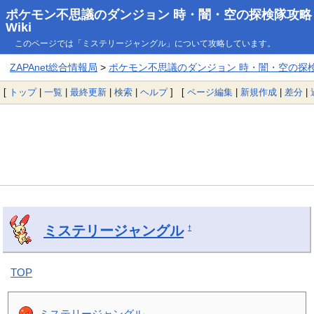
ポケモン不思議のダンジョン 時・闇・空の探検隊攻略
Wiki
このページでは「ミステリージャングル」について攻略しています。
ZAPAnet総合情報局
>
ポケモン不思議のダンジョン 時・闇・空の探検隊
[
トップ
|
一覧
|
最終更新
|
検索
|
ヘルプ
] [
ページ編集
|
新規作成
|
差分
|
ミステリージャングル
†
TOP
ミステリージャングル