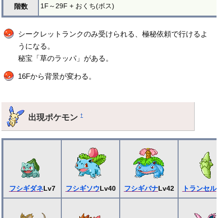
1F～29F + おくち(ボス)
階数
シークレットランクのみ受けられる、極秘依頼で行けるよ
うになる。
秘宝「草のラッパ」がある。
16Fから背景が変わる。
出現ポケモン
†
フシギダネ
Lv7
フシギソウ
Lv40
フシギバナ
Lv42
トランセル