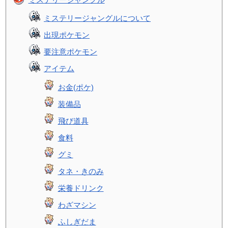
ミステリージャングルについて
出現ポケモン
要注意ポケモン
アイテム
お金(ポケ)
装備品
飛び道具
食料
グミ
タネ・きのみ
栄養ドリンク
わざマシン
ふしぎだま