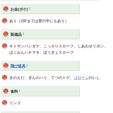
†
お金(ポケ)
あり（15Fまでは壁の中にもあり）
†
装備品
キトサンバンダナ、こっそりスカーフ、しあわせリボン、
ばくおんハチマキ、ぼうぎょスカーフ
†
飛び道具
きのえだ、ぎんのハリ、てつのトゲ、
ゴローン
のいし
†
食料
リンゴ