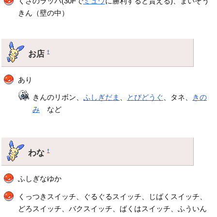
くさのラッパ(30Fで
ミュウ
に勝利すると貰える)、まいぞう
きん（壁の中）
お店
†
あり
きんのリボン、
ふしぎだま
、
とびどうぐ
、タネ、
きの
み
など
わな
†
ふしぎなゆか
くっつきスイッチ、ぐるぐるスイッチ、じばくスイッチ、
どろスイッチ、バクスイッチ、ばくはスイッチ、ふういん