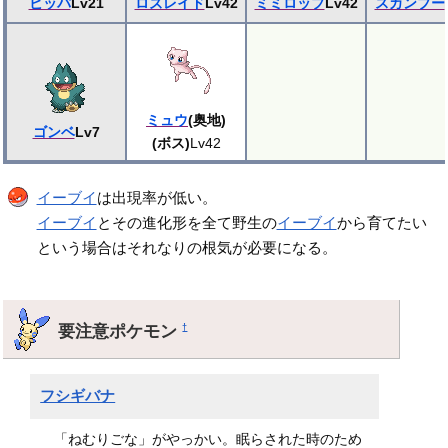
ビッパ
Lv21
ロズレイド
Lv42
ミミロップ
Lv42
スカンプー
ミュウ
(奥地)
ゴンベ
Lv7
(ボス)
Lv42
イーブイ
は出現率が低い。
イーブイ
とその進化形を全て野生の
イーブイ
から育てたい
という場合はそれなりの根気が必要になる。
要注意ポケモン
†
フシギバナ
「ねむりごな」がやっかい。眠らされた時のため