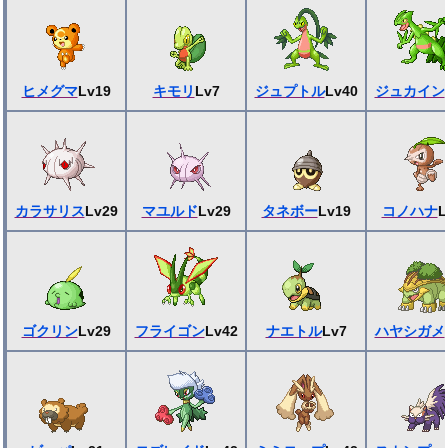
ヒメグマ
Lv19
キモリ
Lv7
ジュプトル
Lv40
ジュカイン
カラサリス
Lv29
マユルド
Lv29
タネボー
Lv19
コノハナ
L
ゴクリン
Lv29
フライゴン
Lv42
ナエトル
Lv7
ハヤシガメ