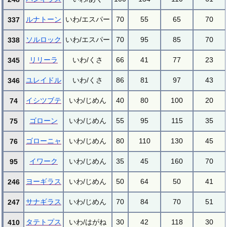
ルナトーン
いわ/エスパー
70
55
65
70
337
ソルロック
いわ/エスパー
70
95
85
70
338
リリーラ
いわ/くさ
66
41
77
23
345
ユレイドル
いわ/くさ
86
81
97
43
346
イシツブテ
いわ/じめん
40
80
100
20
74
ゴローン
いわ/じめん
55
95
115
35
75
ゴローニャ
いわ/じめん
80
110
130
45
76
イワーク
いわ/じめん
35
45
160
70
95
ヨーギラス
いわ/じめん
50
64
50
41
246
サナギラス
いわ/じめん
70
84
70
51
247
タテトプス
いわ/はがね
30
42
118
30
410