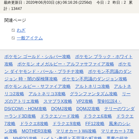
最終更新日：2020年06月03日 (水) 06:16:26
(2256d)
今日：2 昨日：2 累
計：13447
関連ページ
わざ
一般アイテム
ポケモン ゴールド・シルバー攻略
ポケモン ブラック・ホワイト
攻略
ポケモン オメガルビー・アルファサファイア攻略
ポケモ
ン ダイヤモンド・パール・プラチナ攻略
ポケモン不思議のダン
ジョン 時・闇の探検隊攻略
ポケモン不思議のダンジョン攻略
ポケモン ルビー・サファイア攻略
アルトネリコ攻略
アルトネ
リコ2攻略
アルトネリコ3攻略
グランファンタズム攻略
リー
ズのアトリエ攻略
スマブラX攻略
VP2攻略
聖剣伝説4・
DS(COM)・HOM攻略
DQMJ攻略
DQMJ2攻略
テリーのワンダ
ーランド3D攻略
ドラクエソード攻略
ドラクエ6攻略
ドラクエ
7攻略
ドラクエ8攻略
ドラクエ9攻略
FF12攻略
風来のシレ
ン攻略
MOTHER3攻略
マリオカートWii攻略
マリオカート7攻
略
MHP2G攻略
レイトン教授と不思議な町攻略
悪魔の箱攻