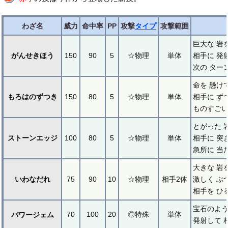
わざ名
威力
命中率
PP
攻撃
タイプ
攻撃範囲
巨大な 岩
がんせきほう
150
90
5
☆物理
単体
相手に 発
次の ター
命を 懸け
もろはのずつき
150
80
5
☆物理
単体
相手に ず
ものすごい
とがった 
ストーンエッジ
100
80
5
☆物理
単体
相手に 突
急所に 当
大きな 岩
いわなだれ
75
90
10
☆物理
相手2体
激しく ぶ
相手を ひ
宝石のよう
70
100
20
◎特殊
単体
パワージェム
発射して 