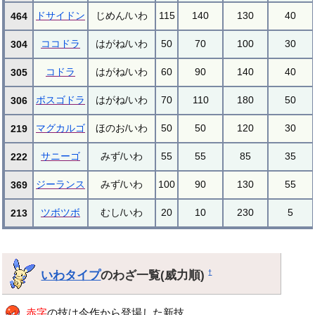
ドサイドン
じめん/いわ
115
140
130
40
464
ココドラ
はがね/いわ
50
70
100
30
304
コドラ
はがね/いわ
60
90
140
40
305
ボスゴドラ
はがね/いわ
70
110
180
50
306
マグカルゴ
ほのお/いわ
50
50
120
30
219
サニーゴ
みず/いわ
55
55
85
35
222
ジーランス
みず/いわ
100
90
130
55
369
ツボツボ
むし/いわ
20
10
230
5
213
いわタイプ
のわざ一覧(威力順)
†
赤字
の技は今作から登場した新技。