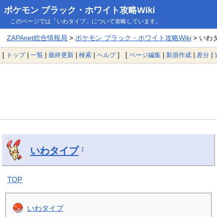
ポケモン ブラック・ホワイト攻略Wiki
このページでは「いわタイプ」について攻略しています。
ZAPAnet総合情報局
>
ポケモン ブラック・ホワイト攻略Wiki
> いわ
[
トップ
|
一覧
|
最終更新
|
検索
|
ヘルプ
] [
ページ編集
|
新規作成
|
差分
|
いわタイプ
†
TOP
いわタイプ