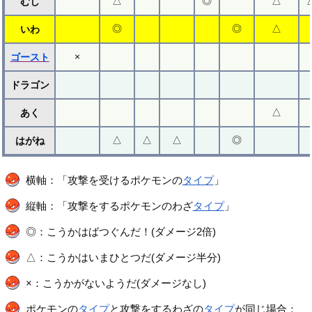
△
◎
△
むし
◎
◎
△
いわ
×
ゴースト
ドラゴン
△
あく
△
△
△
◎
はがね
横軸：「攻撃を受けるポケモンの
タイプ
」
縦軸：「攻撃をするポケモンのわざ
タイプ
」
◎：こうかはばつぐんだ！(ダメージ2倍)
△：こうかはいまひとつだ(ダメージ半分)
×：こうかがないようだ(ダメージなし)
ポケモンの
タイプ
と攻撃をするわざの
タイプ
が同じ場合：