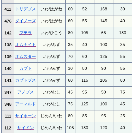
トリデプス
いわ/はがね
60
52
168
30
411
ダイノーズ
いわ/はがね
60
55
145
40
476
プテラ
いわ/ひこう
80
105
65
130
142
オムナイト
いわ/みず
35
40
100
35
138
オムスター
いわ/みず
70
60
125
55
139
カブト
いわ/みず
30
80
90
55
140
カブトプス
いわ/みず
60
115
105
80
141
アノプス
いわ/むし
45
95
50
75
347
アーマルド
いわ/むし
75
125
100
45
348
サイホーン
じめん/いわ
80
85
95
25
111
サイドン
じめん/いわ
105
130
120
40
112