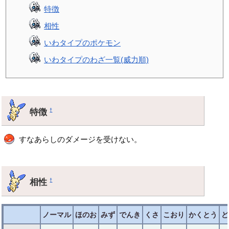
特徴
相性
いわタイプのポケモン
いわタイプのわざ一覧(威力順)
特徴
†
すなあらしのダメージを受けない。
相性
†
ノーマル
ほのお
みず
でんき
くさ
こおり
かくとう
ど