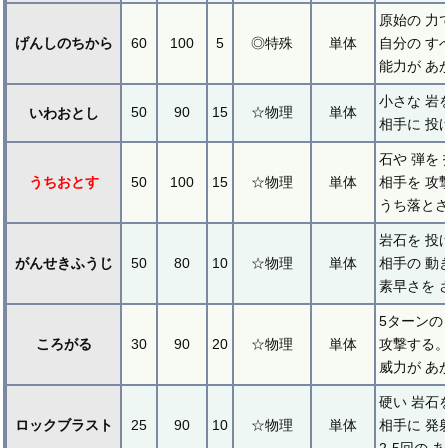
原始の 力
げんしのちから
60
100
5
◎特殊
単体
自分の す
能力が あ
小さな 岩
50
90
15
☆物理
単体
いわおとし
相手に 投
石や 弾を
うちおとす
50
100
15
☆物理
単体
相手を 攻
うち落とさ
岩石を 投
がんせきふうじ
50
80
10
☆物理
単体
相手の 動
素早さを 
5ターンの
ころがる
30
90
20
☆物理
単体
攻撃する。
威力が あ
硬い 岩石
ロックブラスト
25
90
10
☆物理
単体
相手に 発