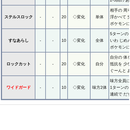
2-5回の 
相手の 周
ステルスロック
-
-
20
◇変化
単体
浮かべて 
ポケモンに
5ターンの
すなあらし
-
-
10
◇変化
全体
いわ じめ
ポケモンに
自分の 体
ロックカット
-
-
20
◇変化
自分
抵抗を 少
ぐーんと 
味方全員に
ワイドガード
-
-
10
◇変化
味方2体
1ターンの
連続で だ