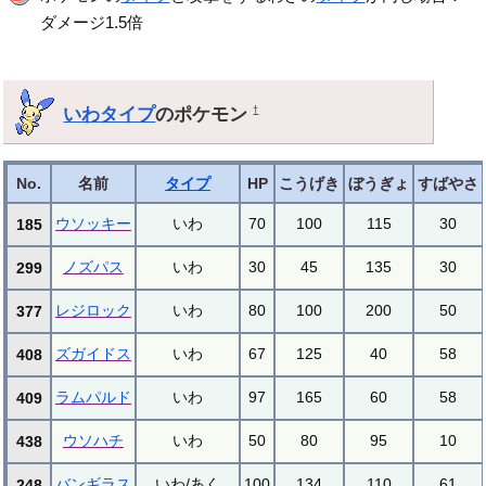
ダメージ1.5倍
いわタイプ
のポケモン
†
No.
名前
タイプ
HP
こうげき
ぼうぎょ
すばやさ
ウソッキー
いわ
70
100
115
30
185
ノズパス
いわ
30
45
135
30
299
レジロック
いわ
80
100
200
50
377
ズガイドス
いわ
67
125
40
58
408
ラムパルド
いわ
97
165
60
58
409
ウソハチ
いわ
50
80
95
10
438
バンギラス
いわ/あく
100
134
110
61
248