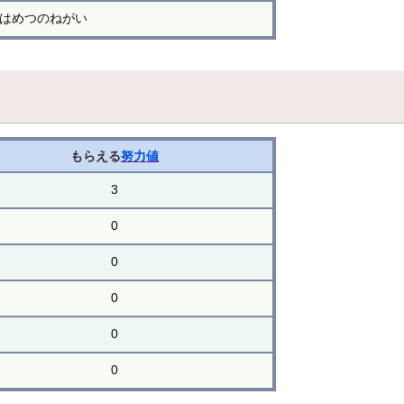
はめつのねがい
もらえる
努力値
3
0
0
0
0
0