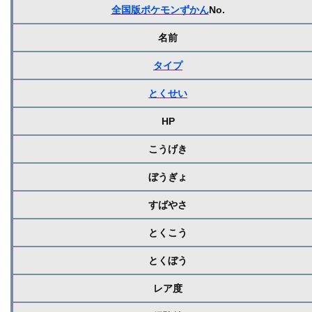
全国版ポケモンずかん
No.
名前
タイプ
とくせい
HP
こうげき
ぼうぎょ
すばやさ
とくこう
とくぼう
レア度