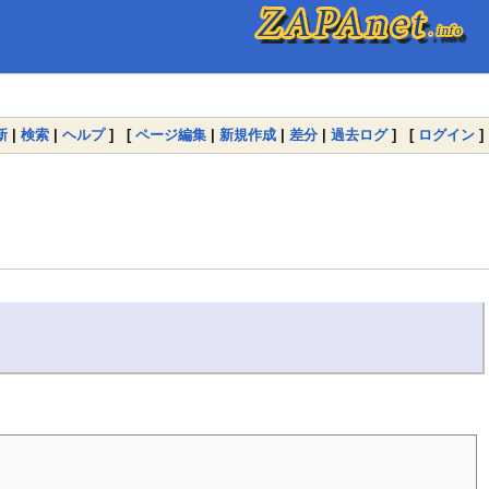
新
|
検索
|
ヘルプ
] [
ページ編集
|
新規作成
|
差分
|
過去ログ
] [
ログイン
]