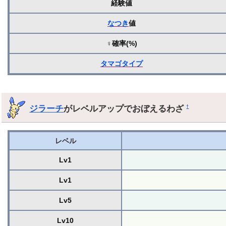
経験値
なつき
値
♀確率(%)
タマゴ
タイプ
ジラーチ
がレベルアップでおぼえるわざ
†
レベル
Lv1
Lv1
Lv5
Lv10