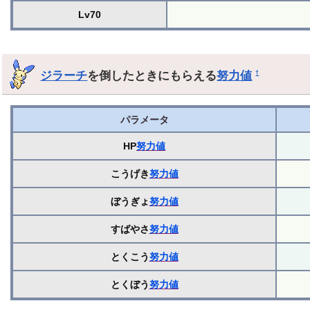
Lv70
ジラーチ
を倒したときにもらえる
努力値
†
パラメータ
HP
努力値
こうげき
努力値
ぼうぎょ
努力値
すばやさ
努力値
とくこう
努力値
とくぼう
努力値