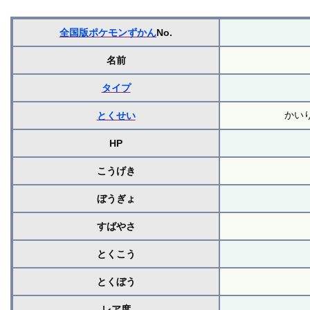
全国版ポケモンずかん
No.
名前
タイプ
かい
とくせい
HP
こうげき
ぼうぎょ
すばやさ
とくこう
とくぼう
レア度