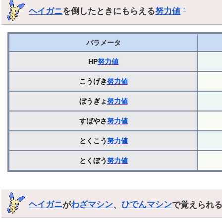
ヘイガニ
を倒したときにもらえる
努力値
†
パラメータ
HP
努力値
こうげき
努力値
ぼうぎょ
努力値
すばやさ
努力値
とくこう
努力値
とくぼう
努力値
ヘイガニ
が
わざマシン
、
ひでんマシン
で覚えられ