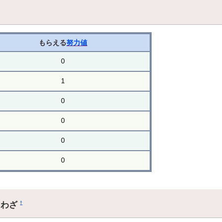
もらえる
努力値
0
1
0
0
0
0
るわざ
†