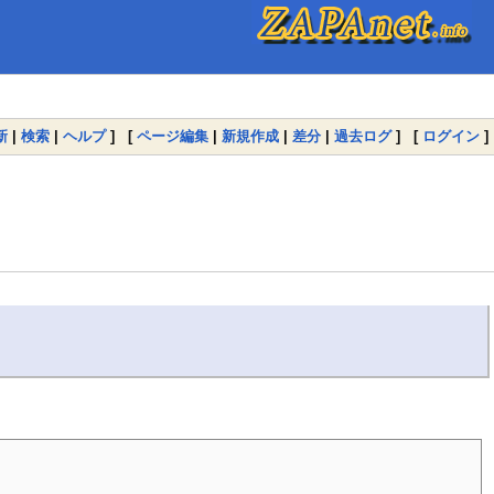
新
|
検索
|
ヘルプ
] [
ページ編集
|
新規作成
|
差分
|
過去ログ
] [
ログイン
]