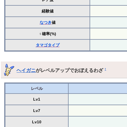
経験値
なつき
値
♀確率(%)
タマゴ
タイプ
ヘイガニ
がレベルアップでおぼえるわざ
†
レベル
Lv1
Lv7
Lv10