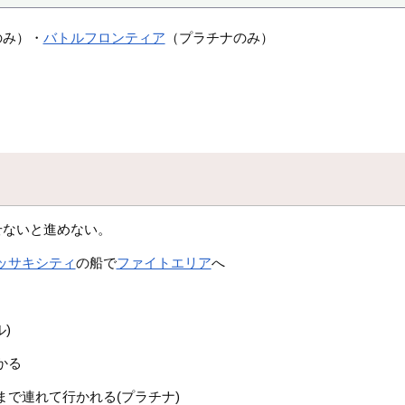
のみ）・
バトルフロンティア
（プラチナのみ）
せないと進めない。
ッサキシティ
の船で
ファイトエリア
へ
)
かる
まで連れて行かれる(プラチナ)