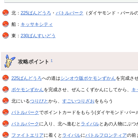
北：
225ばんどうろ
・
バトルパーク
（ダイヤモンド・パール
船：
キッサキシティ
東：
230ばんすいどう
攻略ポイント
†
225ばんどうろ
への道は
シンオウ版ポケモンずかん
を完成さ
ポケモンずかん
を完成させ、ぜんこくずかんにしてから、
キ
北にいる
つりびと
から、
すごいつりざお
をもらう
バトルパーク
でポイントカードをもらう(ダイヤモンド･パール
バトルパーク
に入り、北へ進むと
ライバル
とあの人物にぶつ
ファイトエリア
に着くと
ライバル
に
バトルフロンティア
の前