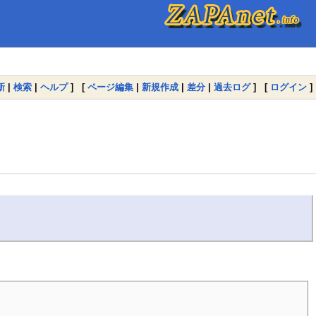
新
|
検索
|
ヘルプ
] [
ページ編集
|
新規作成
|
差分
|
過去ログ
] [
ログイン
]