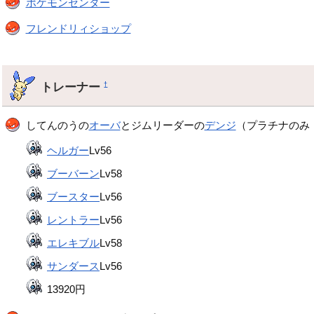
ポケモンセンター
フレンドリィショップ
トレーナー
†
してんのうの
オーバ
とジムリーダーの
デンジ
（プラチナのみ
ヘルガー
Lv56
ブーバーン
Lv58
ブースター
Lv56
レントラー
Lv56
エレキブル
Lv58
サンダース
Lv56
13920円