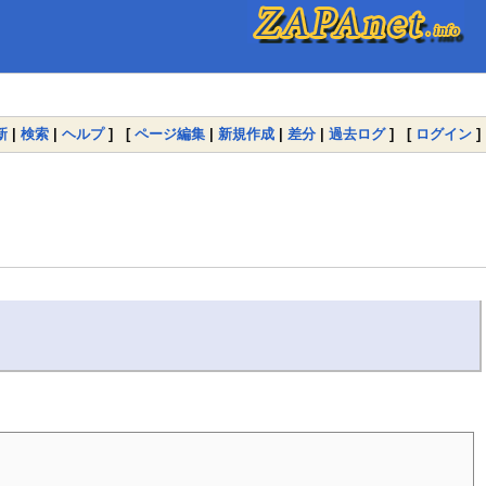
新
|
検索
|
ヘルプ
] [
ページ編集
|
新規作成
|
差分
|
過去ログ
] [
ログイン
]