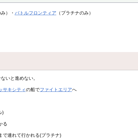
のみ）・
バトルフロンティア
（プラチナのみ）
せないと進めない。
ッサキシティ
の船で
ファイトエリア
へ
)
かる
まで連れて行かれる(プラチナ)