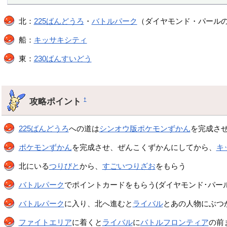
北：
225ばんどうろ
・
バトルパーク
（ダイヤモンド・パール
船：
キッサキシティ
東：
230ばんすいどう
攻略ポイント
†
225ばんどうろ
への道は
シンオウ版ポケモンずかん
を完成さ
ポケモンずかん
を完成させ、ぜんこくずかんにしてから、
キ
北にいる
つりびと
から、
すごいつりざお
をもらう
バトルパーク
でポイントカードをもらう(ダイヤモンド･パール
バトルパーク
に入り、北へ進むと
ライバル
とあの人物にぶつ
ファイトエリア
に着くと
ライバル
に
バトルフロンティア
の前