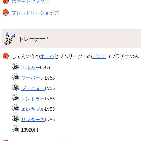
ポケモンセンター
フレンドリィショップ
トレーナー
†
してんのうの
オーバ
とジムリーダーの
デンジ
（プラチナのみ
ヘルガー
Lv56
ブーバーン
Lv58
ブースター
Lv56
レントラー
Lv56
エレキブル
Lv58
サンダース
Lv56
13920円