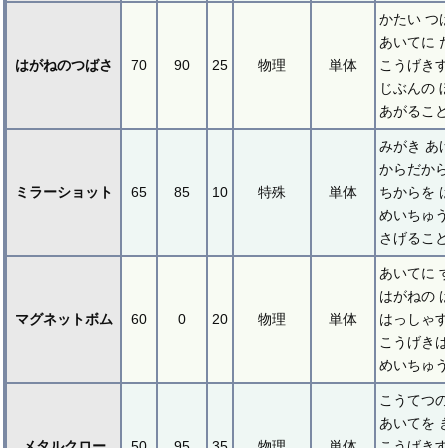
かたい つ
あいてに 
はがねのつばさ
70
90
25
物理
単体
こうげき
じぶんの 
あがること
みがき あ
からだから
ミラーショット
65
85
10
特殊
単体
ちからを 
めいちゅ
さげること
あいてに 
はがねの 
マグネットボム
60
0
20
物理
単体
はっしゃ
こうげきは
めいちゅう
こうてつの
あいてを 
メタルクロー
50
95
35
物理
単体
こうげき