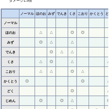
ダメージ1.5倍
ノーマル
ほのお
みず
でんき
くさ
こおり
かくとう
ど
ノーマル
△
△
◎
◎
ほのお
◎
△
△
みず
◎
△
△
でんき
△
◎
△
くさ
△
△
◎
△
こおり
◎
◎
かくとう
◎
どく
◎
◎
△
じめん