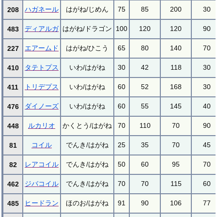
ハガネール
はがね/じめん
75
85
200
30
208
ディアルガ
はがね/ドラゴン
100
120
120
90
483
エアームド
はがね/ひこう
65
80
140
70
227
タテトプス
いわ/はがね
30
42
118
30
410
トリデプス
いわ/はがね
60
52
168
30
411
ダイノーズ
いわ/はがね
60
55
145
40
476
ルカリオ
かくとう/はがね
70
110
70
90
448
コイル
でんき/はがね
25
35
70
45
81
レアコイル
でんき/はがね
50
60
95
70
82
ジバコイル
でんき/はがね
70
70
115
60
462
ヒードラン
ほのお/はがね
91
90
106
77
485