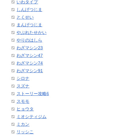
いわタイプ
しんげつじま
とくせい
まんげつじま
やぶれたせかい
やりのはしら
わざマシン23
わざマシン47
わざマシン74
わざマシン91
シロナ
スズナ
ストーリー攻略6
スモモ
ヒョウタ
ミオシティジム
ミカン
リッシこ