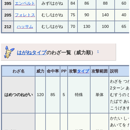
エンペルト
みず/はがね
84
86
88
60
395
フォレトス
むし/はがね
75
90
140
40
205
ハッサム
むし/はがね
70
130
100
65
212
はがねタイプ
のわざ一覧（威力順）
†
わざ名
威力
命中率
PP
攻撃
タイプ
攻撃範囲
説明
わざを つ
2ターン 
はめつのねがい
120
85
5
特殊
単体
むすうの 
たばで あ
こうげき
かたい し
あいてを 