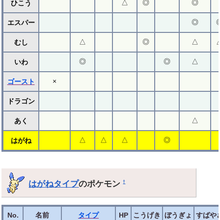
△
◎
◎
ひこう
◎
エスパー
△
◎
△
むし
◎
◎
△
いわ
×
ゴースト
ドラゴン
△
あく
△
△
△
◎
はがね
はがねタイプ
のポケモン
†
No.
名前
タイプ
HP
こうげき
ぼうぎょ
すばや