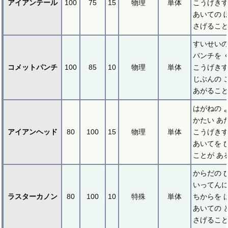
アイアンテール
100
75
15
物理
単体
こうげき
あいての 
さげること
すいせいの
パンチを 
コメットパンチ
100
85
10
物理
単体
こうげき
じぶんの 
あがること
はがねの 
かたい あ
アイアンヘッド
80
100
15
物理
単体
こうげき
あいてを 
ことが あ
からだの 
いってんに
ラスターカノン
80
100
10
特殊
単体
ちからを 
あいての 
さげること