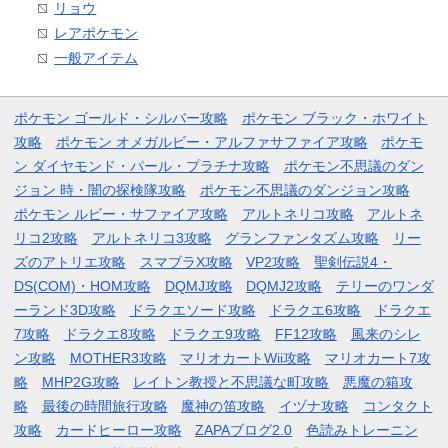
リョウ
レアポケモン
一般アイテム
ポケモン ゴールド・シルバー攻略
ポケモン ブラック・ホワイト
攻略
ポケモン オメガルビー・アルファサファイア攻略
ポケモ
ン ダイヤモンド・パール・プラチナ攻略
ポケモン不思議のダン
ジョン 時・闇の探検隊攻略
ポケモン不思議のダンジョン攻略
ポケモン ルビー・サファイア攻略
アルトネリコ攻略
アルトネ
リコ2攻略
アルトネリコ3攻略
グランファンタズム攻略
リー
ズのアトリエ攻略
スマブラX攻略
VP2攻略
聖剣伝説4・
DS(COM)・HOM攻略
DQMJ攻略
DQMJ2攻略
テリーのワンダ
ーランド3D攻略
ドラクエソード攻略
ドラクエ6攻略
ドラクエ
7攻略
ドラクエ8攻略
ドラクエ9攻略
FF12攻略
風来のシレ
ン攻略
MOTHER3攻略
マリオカートWii攻略
マリオカート7攻
略
MHP2G攻略
レイトン教授と不思議な町攻略
悪魔の箱攻
略
最後の時間旅行攻略
魔神の笛攻略
イヅナ攻略
コンタクト
攻略
カードヒーロー攻略
ZAPAブログ2.0
色読みトレーニン