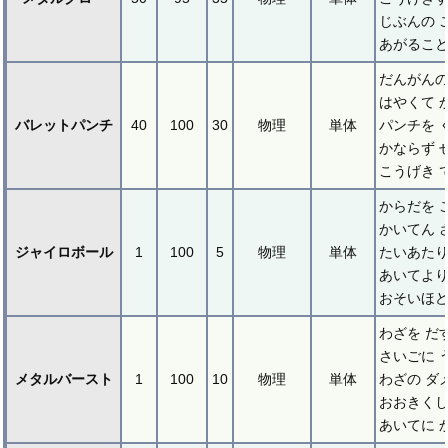
じぶんの 
あがること
だんがんの
はやくて 
バレットパンチ
40
100
30
物理
単体
パンチを 
かならず 
こうげき 
からだを 
かいてん 
ジャイロボール
1
100
5
物理
単体
たいあた
あいてより
おそいほど
わざを だ
さいごに 
メタルバースト
1
100
10
物理
単体
わざの ダ
おおきくし
あいてに 