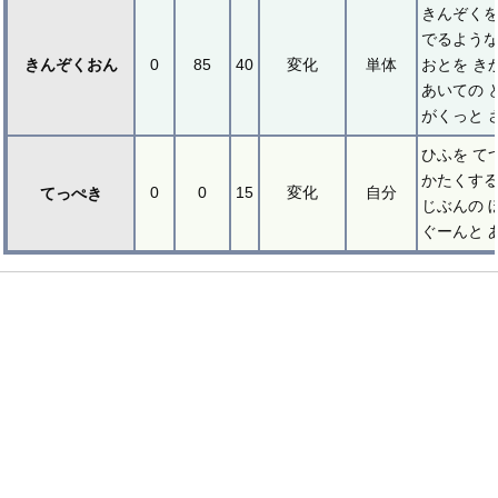
きんぞくを
でるような
きんぞくおん
0
85
40
変化
単体
おとを き
あいての 
がくっと 
ひふを て
かたくする
0
0
15
変化
自分
てっぺき
じぶんの 
ぐーんと 