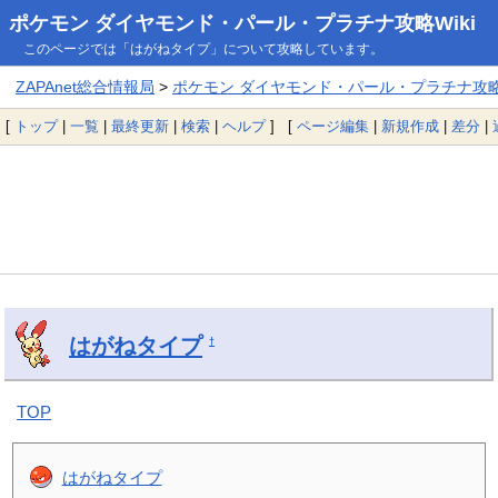
ポケモン ダイヤモンド・パール・プラチナ攻略Wiki
このページでは「はがねタイプ」について攻略しています。
ZAPAnet総合情報局
>
ポケモン ダイヤモンド・パール・プラチナ攻略W
[
トップ
|
一覧
|
最終更新
|
検索
|
ヘルプ
] [
ページ編集
|
新規作成
|
差分
|
はがねタイプ
†
TOP
はがねタイプ