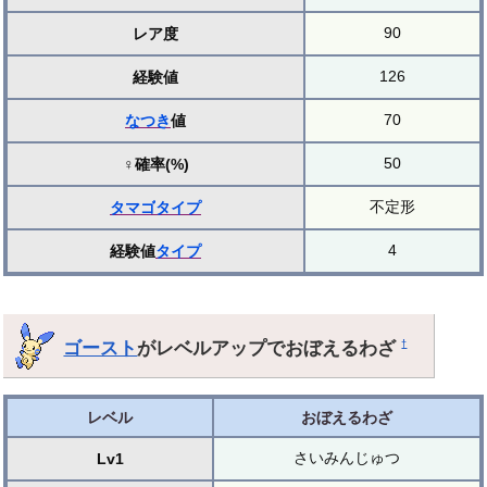
90
レア度
126
経験値
70
なつき
値
50
♀確率(%)
不定形
タマゴ
タイプ
4
経験値
タイプ
ゴースト
がレベルアップでおぼえるわざ
†
レベル
おぼえるわざ
さいみんじゅつ
Lv1