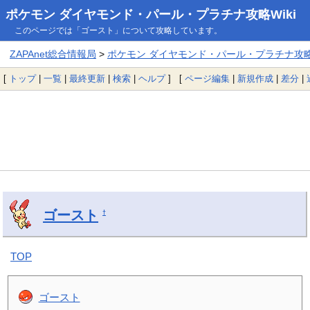
ポケモン ダイヤモンド・パール・プラチナ攻略Wiki
このページでは「ゴースト」について攻略しています。
ZAPAnet総合情報局
>
ポケモン ダイヤモンド・パール・プラチナ攻略W
[
トップ
|
一覧
|
最終更新
|
検索
|
ヘルプ
] [
ページ編集
|
新規作成
|
差分
|
ゴースト
†
TOP
ゴースト