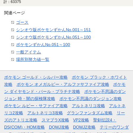
計：63375
関連ページ
ゴース
シンオウ版ポケモンずかんNo.001～151
シンオウ版ポケモンずかんNo.051～100
ポケモンずかんNo.051～100
一般アイテム
場所別努力値一覧
ポケモン ゴールド・シルバー攻略
ポケモン ブラック・ホワイト
攻略
ポケモン オメガルビー・アルファサファイア攻略
ポケモ
ン ダイヤモンド・パール・プラチナ攻略
ポケモン不思議のダン
ジョン 時・闇の探検隊攻略
ポケモン不思議のダンジョン攻略
ポケモン ルビー・サファイア攻略
アルトネリコ攻略
アルトネ
リコ2攻略
アルトネリコ3攻略
グランファンタズム攻略
リー
ズのアトリエ攻略
スマブラX攻略
VP2攻略
聖剣伝説4・
DS(COM)・HOM攻略
DQMJ攻略
DQMJ2攻略
テリーのワンダ