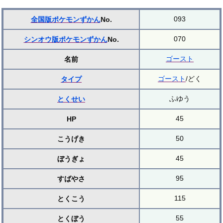
093
全国版ポケモンずかん
No.
070
シンオウ版ポケモンずかん
No.
ゴースト
名前
ゴースト
/どく
タイプ
ふゆう
とくせい
45
HP
50
こうげき
45
ぼうぎょ
95
すばやさ
115
とくこう
55
とくぼう