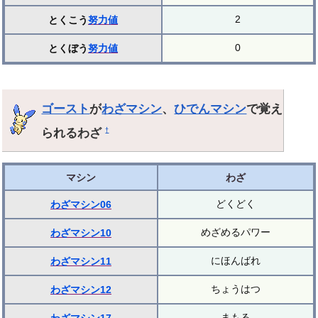
2
とくこう
努力値
0
とくぼう
努力値
ゴースト
が
わざマシン
、
ひでんマシン
で覚え
られるわざ
†
マシン
わざ
どくどく
わざマシン06
めざめるパワー
わざマシン10
にほんばれ
わざマシン11
ちょうはつ
わざマシン12
まもる