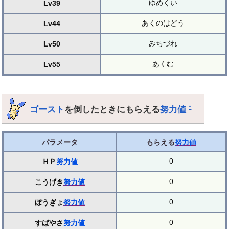
ゆめくい
Lv39
あくのはどう
Lv44
みちづれ
Lv50
あくむ
Lv55
ゴースト
を倒したときにもらえる
努力値
†
パラメータ
もらえる
努力値
0
ＨＰ
努力値
0
こうげき
努力値
0
ぼうぎょ
努力値
0
すばやさ
努力値