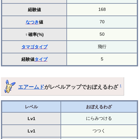
168
経験値
70
なつき
値
50
♀確率(%)
飛行
タマゴ
タイプ
5
経験値
タイプ
エアームド
がレベルアップでおぼえるわざ
†
レベル
おぼえるわざ
にらみつける
Lv1
つつく
Lv1