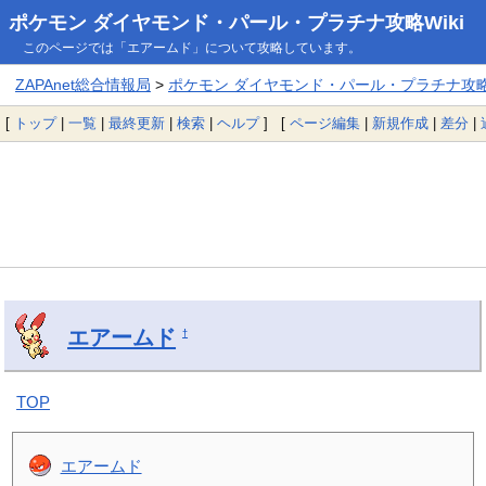
ポケモン ダイヤモンド・パール・プラチナ攻略Wiki
このページでは「エアームド」について攻略しています。
ZAPAnet総合情報局
>
ポケモン ダイヤモンド・パール・プラチナ攻略W
[
トップ
|
一覧
|
最終更新
|
検索
|
ヘルプ
] [
ページ編集
|
新規作成
|
差分
|
エアームド
†
TOP
エアームド