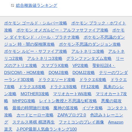
総合種族値ランキング
ポケモン ゴールド・シルバー攻略
ポケモン ブラック・ホワイト
攻略
ポケモン オメガルビー・アルファサファイア攻略
ポケモ
ン ダイヤモンド・パール・プラチナ攻略
ポケモン不思議のダン
ジョン 時・闇の探検隊攻略
ポケモン不思議のダンジョン攻略
ポケモン ルビー・サファイア攻略
アルトネリコ攻略
アルトネ
リコ2攻略
アルトネリコ3攻略
グランファンタズム攻略
リー
ズのアトリエ攻略
スマブラX攻略
VP2攻略
聖剣伝説4・
DS(COM)・HOM攻略
DQMJ攻略
DQMJ2攻略
テリーのワンダ
ーランド3D攻略
ドラクエソード攻略
ドラクエ6攻略
ドラクエ
7攻略
ドラクエ8攻略
ドラクエ9攻略
FF12攻略
風来のシレ
ン攻略
MOTHER3攻略
マリオカートWii攻略
マリオカート7攻
略
MHP2G攻略
レイトン教授と不思議な町攻略
悪魔の箱攻
略
最後の時間旅行攻略
魔神の笛攻略
イヅナ攻略
コンタクト
攻略
カードヒーロー攻略
ZAPAブログ2.0
色読みトレーニン
グ
ステルス将棋 棋譜再生
ファミコンのプレイ画像
Amazon
楽天
J-POP最新人気曲ランキング100