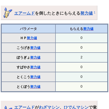
エアームド
を倒したときにもらえる
努力値
†
パラメータ
もらえる
努力値
0
ＨＰ
努力値
0
こうげき
努力値
2
ぼうぎょ
努力値
0
すばやさ
努力値
0
とくこう
努力値
0
とくぼう
努力値
エアームド
が
わざマシン
、
ひでんマシン
で覚