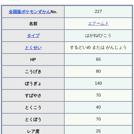
227
全国版ポケモンずかん
No.
エアームド
名前
はがね/ひこう
タイプ
するどいめ または がんじょう
とくせい
65
HP
80
こうげき
140
ぼうぎょ
70
すばやさ
40
とくこう
70
とくぼう
25
レア度