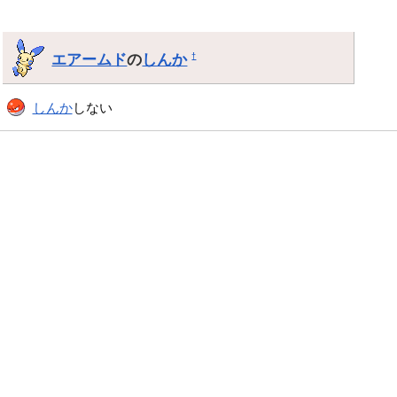
エアームド
の
しんか
†
しんか
しない