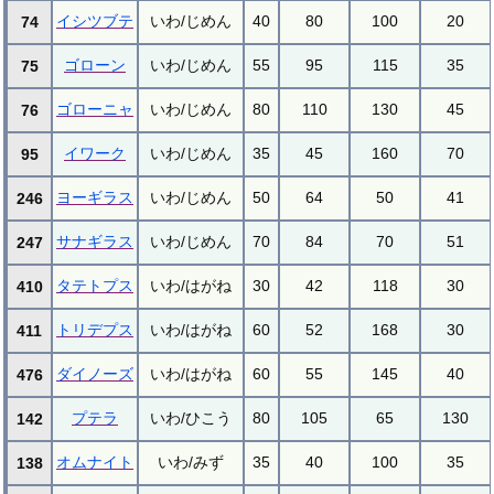
イシツブテ
いわ/じめん
40
80
100
20
74
ゴローン
いわ/じめん
55
95
115
35
75
ゴローニャ
いわ/じめん
80
110
130
45
76
イワーク
いわ/じめん
35
45
160
70
95
ヨーギラス
いわ/じめん
50
64
50
41
246
サナギラス
いわ/じめん
70
84
70
51
247
タテトプス
いわ/はがね
30
42
118
30
410
トリデプス
いわ/はがね
60
52
168
30
411
ダイノーズ
いわ/はがね
60
55
145
40
476
プテラ
いわ/ひこう
80
105
65
130
142
オムナイト
いわ/みず
35
40
100
35
138