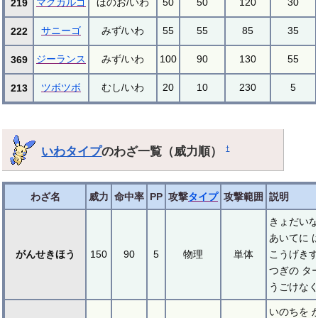
マグカルゴ
ほのお/いわ
50
50
120
30
219
サニーゴ
みず/いわ
55
55
85
35
222
ジーランス
みず/いわ
100
90
130
55
369
ツボツボ
むし/いわ
20
10
230
5
213
いわタイプ
のわざ一覧（威力順）
†
わざ名
威力
命中率
PP
攻撃
タイプ
攻撃範囲
説明
きょだいな
あいてに 
がんせきほう
150
90
5
物理
単体
こうげき
つぎの タ
うごけなく
いのちを 