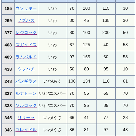
ウソッキー
いわ
70
100
115
30
185
ノズパス
いわ
30
45
135
30
299
レジロック
いわ
80
100
200
50
377
ズガイドス
いわ
67
125
40
58
408
ラムパルド
いわ
97
165
60
58
409
ウソハチ
いわ
50
80
95
10
438
バンギラス
いわ/あく
100
134
110
61
248
ルナトーン
いわ/エスパー
70
55
65
70
337
ソルロック
いわ/エスパー
70
95
85
70
338
リリーラ
いわ/くさ
66
41
77
23
345
ユレイドル
いわ/くさ
86
81
97
43
346