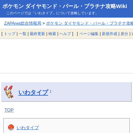
ポケモン ダイヤモンド・パール・プラチナ攻略Wiki
このページでは「いわタイプ」について攻略しています。
ZAPAnet総合情報局
>
ポケモン ダイヤモンド・パール・プラチナ攻略W
[
トップ
|
一覧
|
最終更新
|
検索
|
ヘルプ
] [
ページ編集
|
新規作成
|
差分
|
いわタイプ
†
TOP
いわタイプ