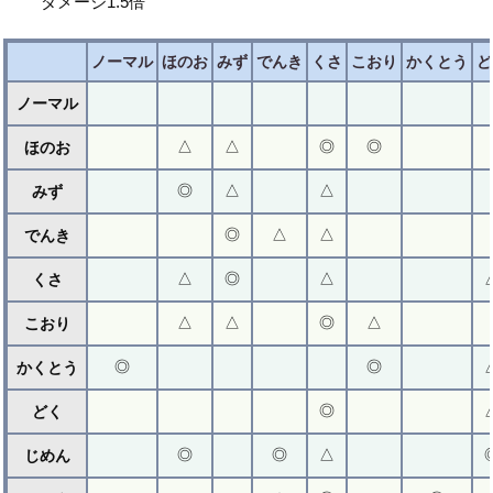
ダメージ1.5倍
ノーマル
ほのお
みず
でんき
くさ
こおり
かくとう
ど
ノーマル
△
△
◎
◎
ほのお
◎
△
△
みず
◎
△
△
でんき
△
◎
△
くさ
△
△
◎
△
こおり
◎
◎
かくとう
◎
どく
◎
◎
△
じめん