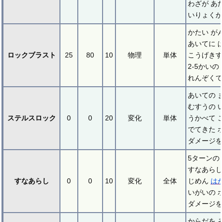
わざが あ
いりょくが
かたい が
あいてに 
ロックブラスト
25
80
10
物理
単体
こうげき
2-5かいの
れんぞくで
あいての 
むすうの 
ステルスロック
0
0
20
変化
単体
うかべて 
でてきた 
ダメージを
5ターンの
すなあらし
すなあらし
0
0
10
変化
全体
じめん
は
いがいの 
ダメージを
からだを 