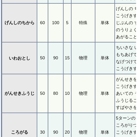
げんしの 
こうげき
げんしのちから
60
100
5
特殊
単体
じぶんの 
のうりょ
あがること
ちいさな 
もちあげて
50
90
15
物理
単体
いわおとし
なげつけ
こうげき
がんせきを
こうげき
がんせきふうじ
50
80
10
物理
単体
あいての 
ふうじる
すばやさを
5ターンの
ころがり
ころがる
30
90
20
物理
単体
こうげき