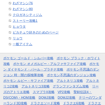
わざマシン76
わざマシン80
クロガネシティジム
ストーリー攻略1
ヒョウタ
ピカチュウ好きのためのページ
リョウ
一般アイテム
ポケモン ゴールド・シルバー攻略
ポケモン ブラック・ホワイト
攻略
ポケモン オメガルビー・アルファサファイア攻略
ポケモ
ン ダイヤモンド・パール・プラチナ攻略
ポケモン不思議のダン
ジョン 時・闇の探検隊攻略
ポケモン不思議のダンジョン攻略
ポケモン ルビー・サファイア攻略
アルトネリコ攻略
アルトネ
リコ2攻略
アルトネリコ3攻略
グランファンタズム攻略
リー
ズのアトリエ攻略
スマブラX攻略
VP2攻略
聖剣伝説4・
DS(COM)・HOM攻略
DQMJ攻略
DQMJ2攻略
テリーのワンダ
ーランド3D攻略
ドラクエソード攻略
ドラクエ6攻略
ドラクエ