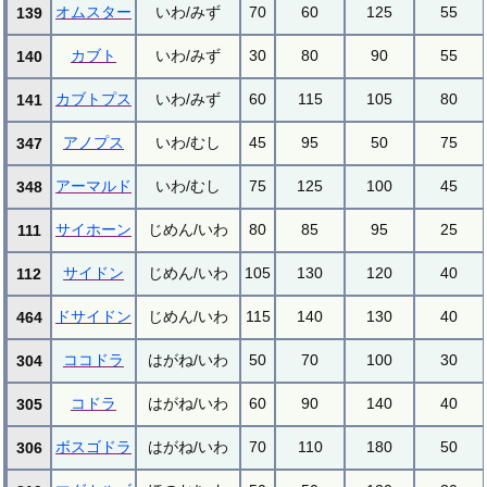
オムスター
いわ/みず
70
60
125
55
139
カブト
いわ/みず
30
80
90
55
140
カブトプス
いわ/みず
60
115
105
80
141
アノプス
いわ/むし
45
95
50
75
347
アーマルド
いわ/むし
75
125
100
45
348
サイホーン
じめん/いわ
80
85
95
25
111
サイドン
じめん/いわ
105
130
120
40
112
ドサイドン
じめん/いわ
115
140
130
40
464
ココドラ
はがね/いわ
50
70
100
30
304
コドラ
はがね/いわ
60
90
140
40
305
ボスゴドラ
はがね/いわ
70
110
180
50
306