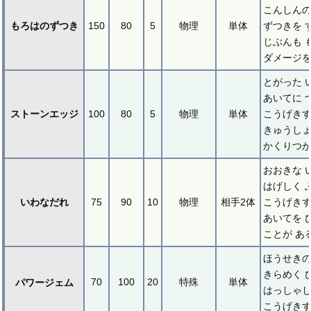
こんしんの
もろはのずつき
150
80
5
物理
単体
ずつきを 
じぶんも 
ダメージを
とがった 
あいてに 
ストーンエッジ
100
80
5
物理
単体
こうげき
きゅうしょ
かくりつが
おおきな 
はげしく 
いわなだれ
75
90
10
物理
相手2体
こうげき
あいてを 
ことが あ
ほうせきの
きらめく 
70
100
20
特殊
単体
パワージェム
はっしゃし
こうげき