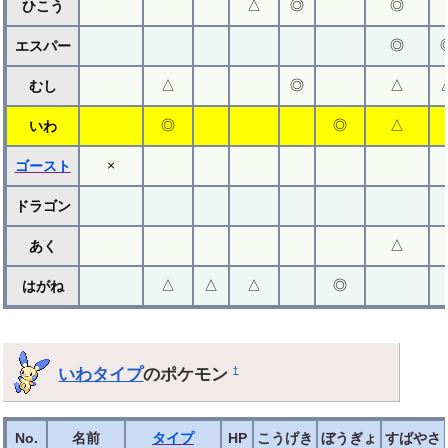
△
◎
◎
ひこう
◎
エスパー
△
◎
△
むし
◎
◎
△
いわ
×
ゴースト
ドラゴン
△
あく
△
△
△
◎
はがね
いわタイプ
のポケモン
†
No.
名前
タイプ
HP
こうげき
ぼうぎょ
すばやさ