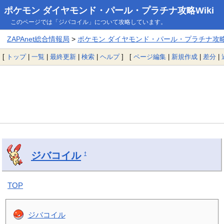
ポケモン ダイヤモンド・パール・プラチナ攻略Wiki
このページでは「ジバコイル」について攻略しています。
ZAPAnet総合情報局
>
ポケモン ダイヤモンド・パール・プラチナ攻略W
[
トップ
|
一覧
|
最終更新
|
検索
|
ヘルプ
] [
ページ編集
|
新規作成
|
差分
|
ジバコイル
†
TOP
ジバコイル