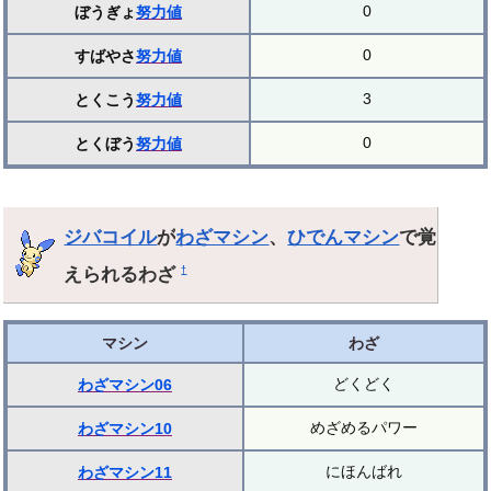
0
ぼうぎょ
努力値
0
すばやさ
努力値
3
とくこう
努力値
0
とくぼう
努力値
ジバコイル
が
わざマシン
、
ひでんマシン
で覚
えられるわざ
†
マシン
わざ
どくどく
わざマシン06
めざめるパワー
わざマシン10
にほんばれ
わざマシン11