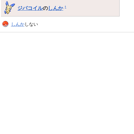
ジバコイル
の
しんか
†
しんか
しない