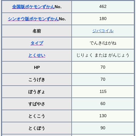
462
全国版ポケモンずかん
No.
180
シンオウ版ポケモンずかん
No.
ジバコイル
名前
でんき/はがね
タイプ
じりょく または がんじょう
とくせい
70
HP
70
こうげき
115
ぼうぎょ
60
すばやさ
130
とくこう
90
とくぼう