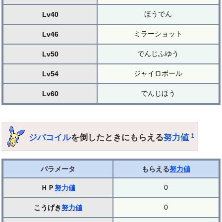
ほうでん
Lv40
ミラーショット
Lv46
でんじふゆう
Lv50
ジャイロボール
Lv54
でんじほう
Lv60
ジバコイル
を倒したときにもらえる
努力値
†
パラメータ
もらえる
努力値
0
ＨＰ
努力値
0
こうげき
努力値