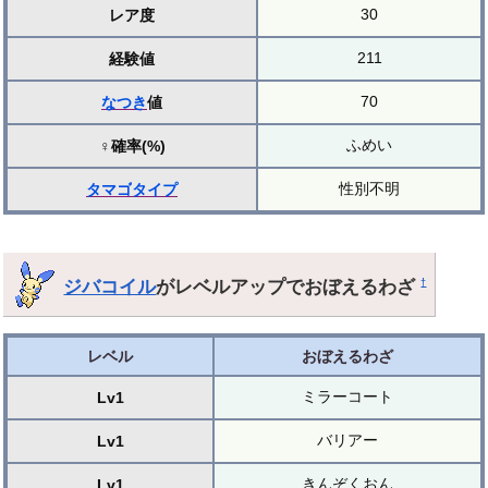
30
レア度
211
経験値
70
なつき
値
ふめい
♀確率(%)
性別不明
タマゴ
タイプ
ジバコイル
がレベルアップでおぼえるわざ
†
レベル
おぼえるわざ
ミラーコート
Lv1
バリアー
Lv1
きんぞくおん
Lv1