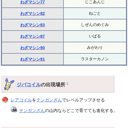
じこあんじ
わざマシン77
ねごと
わざマシン82
しぜんのめぐみ
わざマシン83
いばる
わざマシン87
みがわり
わざマシン90
ラスターカノン
わざマシン91
ジバコイル
の出現場所
†
レアコイル
を
テンガンざん
でレベルアップさせる
テンガンざん
の山内ならどこで育てても進化する。