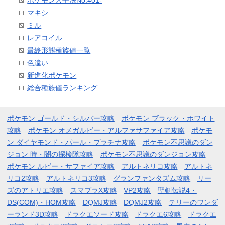
ポケモン入手法No.401-
マキシ
ミル
レアコイル
最終形態種族値一覧
色違い
新進化ポケモン
総合種族値ランキング
ポケモン ゴールド・シルバー攻略
ポケモン ブラック・ホワイト
攻略
ポケモン オメガルビー・アルファサファイア攻略
ポケモ
ン ダイヤモンド・パール・プラチナ攻略
ポケモン不思議のダン
ジョン 時・闇の探検隊攻略
ポケモン不思議のダンジョン攻略
ポケモン ルビー・サファイア攻略
アルトネリコ攻略
アルトネ
リコ2攻略
アルトネリコ3攻略
グランファンタズム攻略
リー
ズのアトリエ攻略
スマブラX攻略
VP2攻略
聖剣伝説4・
DS(COM)・HOM攻略
DQMJ攻略
DQMJ2攻略
テリーのワンダ
ーランド3D攻略
ドラクエソード攻略
ドラクエ6攻略
ドラクエ