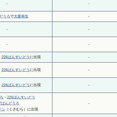
-
-
んどうろ
で
大量発生
-
-
-
-
-
・
226ばんすいどう
に出現
-
・
226ばんすいどう
に出現
-
・
226ばんすいどう
に出現
-
うろ
・
226ばんすいどう
27ばんどうろ
-
テン
（くさむら）に出現