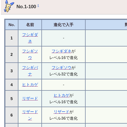
No.1-100
†
No.
名前
進化で入手
フシギダ
-
1
ネ
フシギソ
フシギダネ
が
2
ウ
レベル16で進化
フシギバ
フシギソウ
が
3
ナ
レベル32で進化
ヒトカゲ
-
4
ヒトカゲ
が
リザード
5
レベル16で進化
リザード
リザード
が
6
ン
レベル36で進化