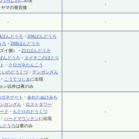
のうらにわ
に出現
-
ラヤマの発言後
-
-
04ばんどうろ
・
206ばんどうろ
うろ
・
208ばんどうろ
ズイ側）・
211ばんどうろ
7ばんどうろ
・
エイチこのほとり
-
ト
・
クロガネたんこう
よいのどうくつ
・
テンガンざん
・
こうてつじま
に出現
ョン以外は夜のみ
ロガネゲート
・
あれたぬけみち
ンガンざん
・
ロストタワー
ード
・
もどりのどうくつ
-
・
ハードマウンテン
に出現
ばんどうろ
は夜のみ