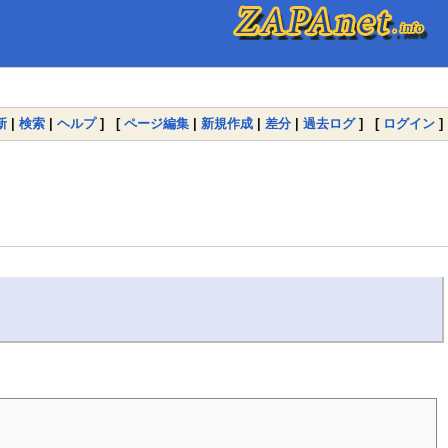
新
|
検索
|
ヘルプ
] [
ページ編集
|
新規作成
|
差分
|
過去ログ
] [
ログイン
]