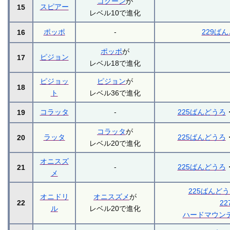
コクーン
が
スピアー
15
レベル10で進化
ポッポ
-
229ば
16
ポッポ
が
ピジョン
17
レベル18で進化
ピジョッ
ピジョン
が
18
ト
レベル36で進化
コラッタ
-
225ばんどうろ
19
コラッタ
が
ラッタ
225ばんどうろ
20
レベル20で進化
オニスズ
-
225ばんどうろ
21
メ
225ばんど
オニドリ
オニスズメ
が
22
2
ル
レベル20で進化
ハードマウン