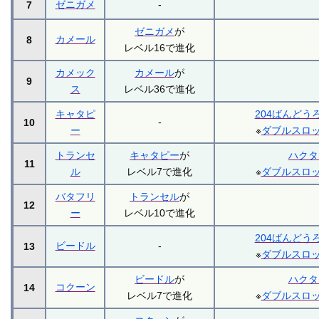
ゼニガメ
-
7
ゼニガメ
が
カメール
8
レベル16で進化
カメック
カメール
が
9
ス
レベル36で進化
キャタピ
204ばんどう
-
10
ー
※
ダブルスロ
トランセ
キャタピー
が
ハクタ
11
ル
レベル7で進化
※
ダブルスロ
バタフリ
トランセル
が
12
ー
レベル10で進化
204ばんどう
ビードル
-
13
※
ダブルスロ
ビードル
が
ハクタ
コクーン
14
レベル7で進化
※
ダブルスロ