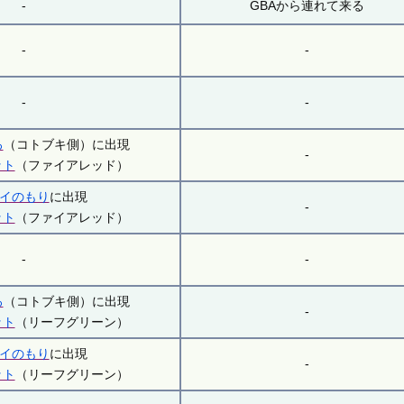
-
GBAから連れて来る
-
-
-
-
ろ
（コトブキ側）に出現
-
ット
（ファイアレッド）
イのもり
に出現
-
ット
（ファイアレッド）
-
-
ろ
（コトブキ側）に出現
-
ット
（リーフグリーン）
イのもり
に出現
-
ット
（リーフグリーン）