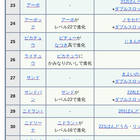
212ばん
アーボ
-
23
※
ダブルスロ
アーボッ
アーボ
が
ノモセだ
24
ク
レベル22で進化
※
ダブルスロ
ピカチュ
ピチュー
が
じまん
25
ウ
なつき
高で進化
ライチュ
ピカチュウ
に
26
ウ
かみなりのいしで進化
まよいの
サンド
-
27
※
ダブルスロ
サンドパ
サンド
が
228
28
ン
レベル22で進化
※
ダブルスロ
ニドラン♀
-
201ばん
29
ニドリー
ニドラン♀
が
221ばんどうろ
・
リ
30
ナ
レベル16で進化