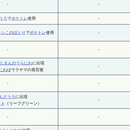
-
-
どうろ
で
ポケトレ
使用
-
ッシこのほとり
で
ポケトレ
使用
-
-
-
じまんのうらにわ
に出現
-
にわ
はウラヤマの発言後
-
-
ばんどうろ
に出現
-
ット
（リーフグリーン）
-
-