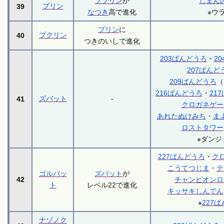
ププリン
が
じまん
プリン
39
なつき
高で進化
※ウ
プリン
に
プクリン
40
つきのいしで進化
203ばんどうろ
・
2
207ばんど
209ばんどうろ
（
216ばんどうろ
・
21
ズバット
-
41
クロガネゲー
あれたぬけみち
・
ま
ロストタワー
※ダンジ
227ばんどうろ
・
ク
こうてつじま
・
テ
ゴルバッ
ズバット
が
42
チャンピオンロ
ト
レベル22で進化
キッサキしんでん
※
227
ナゾノク