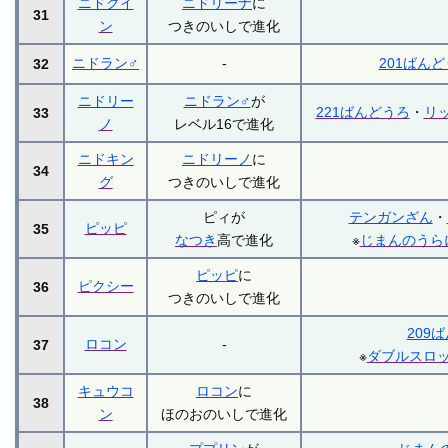
ニドクイ
ニドリーナ
に
31
ン
つきのいしで進化
ニドラン♂
-
201ばん
32
ニドリー
ニドラン♂
が
221ばんどうろ
・
リ
33
ノ
レベル16で進化
ニドキン
ニドリーノ
に
34
グ
つきのいしで進化
ピィが
テンガンざん
・
ピッピ
35
なつき
高で進化
※
じまんのうら
ピッピ
に
ピクシー
36
つきのいしで進化
209
ロコン
-
37
※
ダブルスロ
キュウコ
ロコン
に
38
ン
ほのおのいしで進化