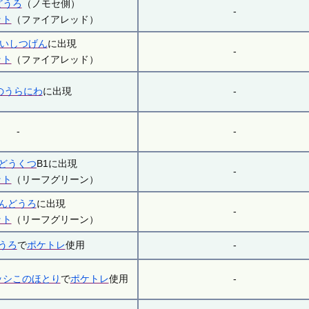
どうろ
（ノモセ側）
-
ット
（ファイアレッド）
いしつげん
に出現
-
ット
（ファイアレッド）
のうらにわ
に出現
-
-
-
どうくつ
B1に出現
-
ット
（リーフグリーン）
ばんどうろ
に出現
-
ット
（リーフグリーン）
どうろ
で
ポケトレ
使用
-
ッシこのほとり
で
ポケトレ
使用
-