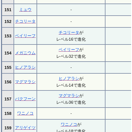
ミュウ
-
151
チコリータ
-
152
チコリータ
が
ベイリーフ
153
レベル16で進化
ベイリーフ
が
メガニウム
154
レベル32で進化
ヒノアラシ
-
155
ヒノアラシ
が
マグマラシ
156
レベル14で進化
マグマラシ
が
バクフーン
157
レベル36で進化
ワニノコ
-
158
ワニノコ
が
アリゲイツ
159
レベル18で進化