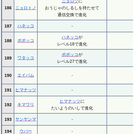
ニョロゾ
に
186
ニョロトノ
おうじゃのしるしを持たせて
通信交換で進化
ハネッコ
-
187
ハネッコ
が
ポポッコ
188
レベル18で進化
ポポッコ
が
ワタッコ
189
レベル27で進化
エイパム
-
190
ヒマナッツ
-
191
ヒマナッツ
に
キマワリ
192
たいようのいしで進化
ヤンヤンマ
-
193
ウパー
-
194