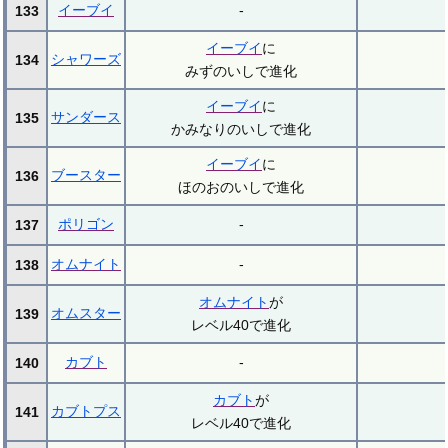
イーブイ
-
133
イーブイ
に
シャワーズ
134
みずのいしで進化
イーブイ
に
サンダース
135
かみなりのいしで進化
イーブイ
に
ブースター
136
ほのおのいしで進化
ポリゴン
-
137
オムナイト
-
138
オムナイト
が
オムスター
139
レベル40で進化
カブト
-
140
カブト
が
カブトプス
141
レベル40で進化