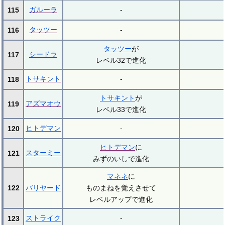
ガルーラ
-
115
タッツー
-
116
タッツー
が
シードラ
117
レベル32で進化
トサキント
-
118
トサキント
が
アズマオウ
119
レベル33で進化
ヒトデマン
-
120
ヒトデマン
に
スターミー
121
みずのいしで進化
マネネ
に
122
バリヤード
ものまねを覚えさせて
レベルアップで進化
ストライク
-
123