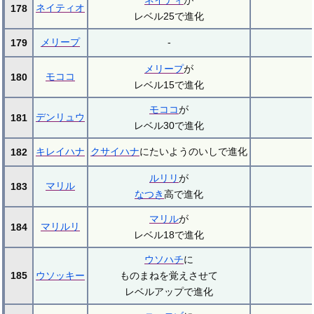
ネイティ
が
ネイティオ
178
レベル25で進化
メリープ
-
179
メリープ
が
モココ
180
レベル15で進化
モココ
が
デンリュウ
181
レベル30で進化
キレイハナ
クサイハナ
にたいようのいしで進化
182
ルリリ
が
マリル
183
なつき
高で進化
マリル
が
マリルリ
184
レベル18で進化
ウソハチ
に
185
ウソッキー
ものまねを覚えさせて
レベルアップで進化