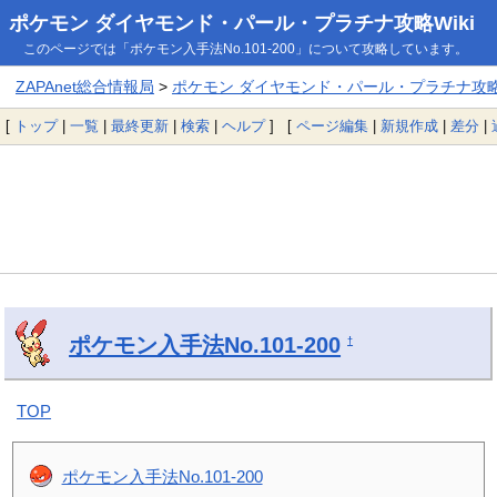
ポケモン ダイヤモンド・パール・プラチナ攻略Wiki
このページでは「ポケモン入手法No.101-200」について攻略しています。
ZAPAnet総合情報局
>
ポケモン ダイヤモンド・パール・プラチナ攻略W
[
トップ
|
一覧
|
最終更新
|
検索
|
ヘルプ
] [
ページ編集
|
新規作成
|
差分
|
ポケモン入手法No.101-200
†
TOP
ポケモン入手法No.101-200