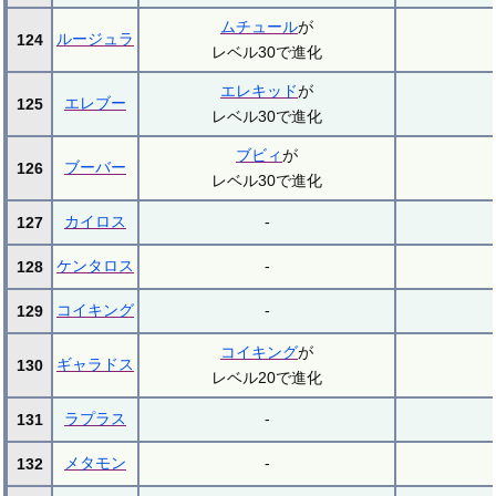
ムチュール
が
ルージュラ
124
レベル30で進化
エレキッド
が
エレブー
125
レベル30で進化
ブビィ
が
ブーバー
126
レベル30で進化
カイロス
-
127
ケンタロス
-
128
コイキング
-
129
コイキング
が
ギャラドス
130
レベル20で進化
ラプラス
-
131
メタモン
-
132