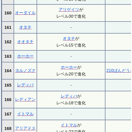
アリゲイツ
が
オーダイル
160
レベル30で進化
オタチ
-
161
オタチ
が
オオタチ
162
レベル15で進化
ホーホー
-
163
ホーホー
が
ヨルノズク
210ばんどう
164
レベル20で進化
レディバ
-
165
レディバ
が
レディアン
166
レベル18で進化
イトマル
-
167
イトマル
が
アリアドス
168
レベル22で進化