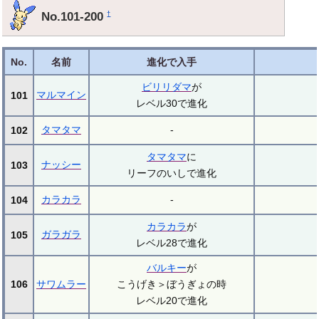
No.101-200
†
No.
名前
進化で入手
ビリリダマ
が
マルマイン
101
レベル30で進化
タマタマ
-
102
タマタマ
に
ナッシー
103
リーフのいしで進化
カラカラ
-
104
カラカラ
が
ガラガラ
105
レベル28で進化
バルキー
が
106
サワムラー
こうげき＞ぼうぎょの時
レベル20で進化