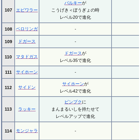
バルキー
が
107
エビワラー
こうげき＜ぼうぎょの時
レベル20で進化
ベロリンガ
-
108
ドガース
-
109
ドガース
が
マタドガス
110
レベル35で進化
サイホーン
-
111
サイホーン
が
サイドン
112
レベル42で進化
ピンプク
に
113
ラッキー
まんまるいしを持たせて
レベルアップで進化
モンジャラ
-
114