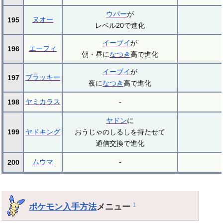
ウパー
が
ヌオー
195
レベル20で進化
イーブイ
が
エーフィ
196
朝・昼に
なつき
高で進化
イーブイ
が
ブラッキー
197
夜に
なつき
高で進化
ヤミカラス
-
198
ヤドン
に
199
ヤドキング
おうじゃのしるしを持たせて
通信交換で進化
ムウマ
-
200
ポケモン入手方法
メニュー
†