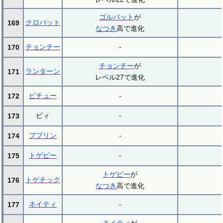
ゴルバット
が
クロバット
169
なつき
高で進化
チョンチー
-
170
チョンチー
が
ランターン
171
レベル27で進化
ピチュー
-
172
ピィ
-
173
ププリン
-
174
トゲピー
-
175
トゲピー
が
トゲチック
176
なつき
高で進化
ネイティ
-
177