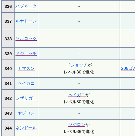
ハブネーク
-
336
ルナトーン
-
337
ソルロック
-
338
ドジョッチ
-
339
ドジョッチ
が
ナマズン
205ば
340
レベル30で進化
ヘイガニ
-
341
ヘイガニ
が
シザリガー
342
レベル30で進化
ヤジロン
-
343
ヤジロン
が
ネンドール
344
レベル36で進化