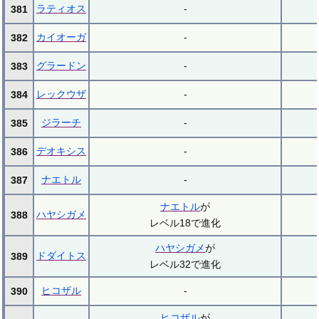
ラティオス
-
381
カイオーガ
-
382
グラードン
-
383
レックウザ
-
384
ジラーチ
-
385
デオキシス
-
386
ナエトル
-
387
ナエトル
が
ハヤシガメ
388
レベル18で進化
ハヤシガメ
が
ドダイトス
389
レベル32で進化
ヒコザル
-
390
ヒコザル
が