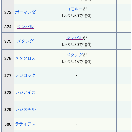
コモルー
が
ボーマンダ
373
レベル50で進化
ダンバル
-
374
ダンバル
が
メタング
375
レベル20で進化
メタング
が
メタグロス
376
レベル45で進化
レジロック
-
377
レジアイス
-
378
レジスチル
-
379
ラティアス
-
380