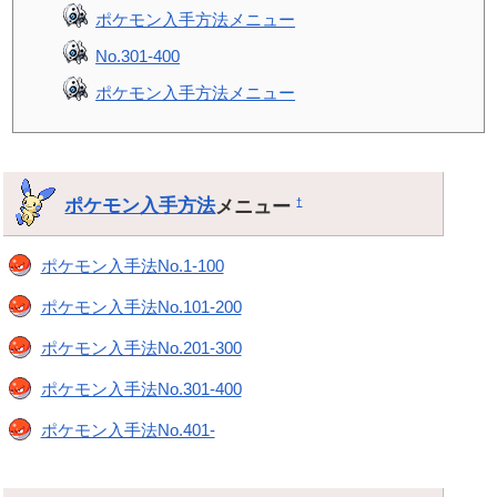
ポケモン入手方法メニュー
No.301-400
ポケモン入手方法メニュー
ポケモン入手方法
メニュー
†
ポケモン入手法No.1-100
ポケモン入手法No.101-200
ポケモン入手法No.201-300
ポケモン入手法No.301-400
ポケモン入手法No.401-