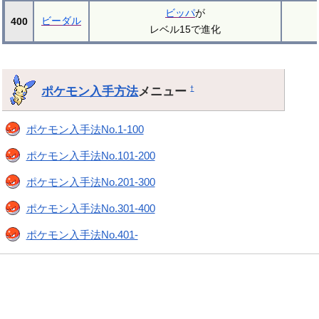
ビッパ
が
ビーダル
400
レベル15で進化
ポケモン入手方法
メニュー
†
ポケモン入手法No.1-100
ポケモン入手法No.101-200
ポケモン入手法No.201-300
ポケモン入手法No.301-400
ポケモン入手法No.401-