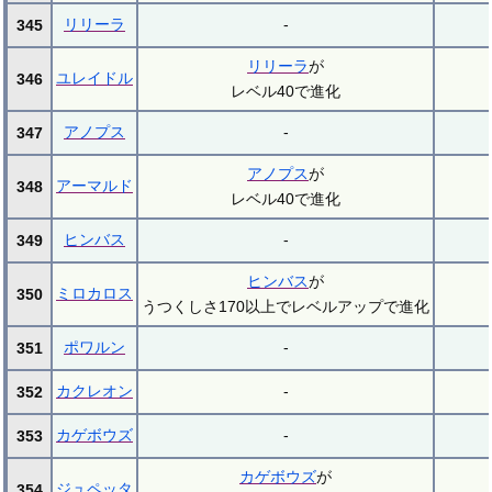
リリーラ
-
345
リリーラ
が
ユレイドル
346
レベル40で進化
アノプス
-
347
アノプス
が
アーマルド
348
レベル40で進化
ヒンバス
-
349
ヒンバス
が
ミロカロス
350
うつくしさ170以上でレベルアップで進化
ポワルン
-
351
カクレオン
-
352
カゲボウズ
-
353
カゲボウズ
が
ジュペッタ
354