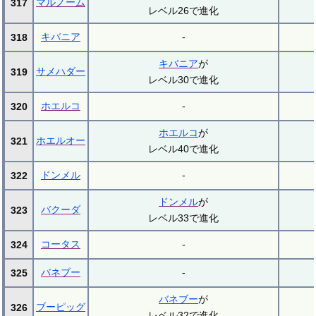
マルノーム
317
レベル26で進化
キバニア
-
318
キバニア
が
サメハダー
319
レベル30で進化
ホエルコ
-
320
ホエルコ
が
ホエルオー
321
レベル40で進化
ドンメル
-
322
ドンメル
が
バクーダ
323
レベル33で進化
コータス
-
324
バネブー
-
325
バネブー
が
ブーピッグ
326
レベル32で進化