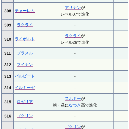
アサナン
が
チャーレム
308
レベル37で進化
ラクライ
-
309
ラクライ
が
ライボルト
310
レベル26で進化
プラスル
-
311
マイナン
-
312
バルビート
-
313
イルミーゼ
-
314
スボミー
が
ロゼリア
315
朝・昼に
なつき
高で進化
ゴクリン
-
316
ゴクリン
が