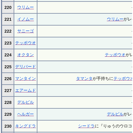
ウリムー
-
220
イノムー
ウリムー
がレ
221
サニーゴ
-
222
テッポウオ
-
223
オクタン
テッポウオ
が
224
デリバード
-
225
マンタイン
タマンタ
が手持ちに
テッポウ
226
エアームド
-
227
デルビル
-
228
ヘルガー
デルビル
がレ
229
キングドラ
シードラ
に『りゅうのウロコ
230