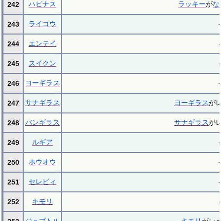
ハピナス
ラッキー
が
な
242
ライコウ
-
243
エンテイ
-
244
スイクン
-
245
ヨーギラス
-
246
サナギラス
ヨーギラス
が
247
バンギラス
サナギラス
が
248
ルギア
-
249
ホウオウ
-
250
セレビィ
-
251
キモリ
-
252