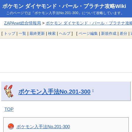
ポケモン ダイヤモンド・パール・プラチナ攻略Wiki
このページでは「ポケモン入手法No.201-300」について攻略しています。
ZAPAnet総合情報局
>
ポケモン ダイヤモンド・パール・プラチナ攻略W
[
トップ
|
一覧
|
最終更新
|
検索
|
ヘルプ
] [
ページ編集
|
新規作成
|
差分
|
ポケモン入手法No.201-300
†
TOP
ポケモン入手法No.201-300