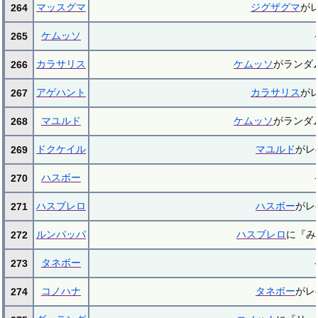
マッスグマ
ジグザグマ
が
264
ケムッソ
-
265
カラサリス
ケムッソ
がランダ
266
アゲハント
カラサリス
が
267
マユルド
ケムッソ
がランダ
268
ドクケイル
マユルド
がレ
269
ハスボー
-
270
ハスブレロ
ハスボー
がレ
271
ルンパッパ
ハスブレロ
に『み
272
タネボー
-
273
コノハナ
タネボー
がレ
274