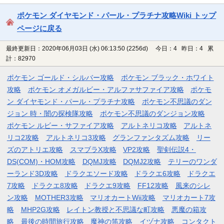
ポケモン ダイヤモンド・パール・プラチナ攻略Wiki トップ
ページに戻る
最終更新日：2020年06月03日 (水) 06:13:50
(2256d)
今日：4 昨日：4 累
計：82970
ポケモン ゴールド・シルバー攻略
ポケモン ブラック・ホワイト
攻略
ポケモン オメガルビー・アルファサファイア攻略
ポケモ
ン ダイヤモンド・パール・プラチナ攻略
ポケモン不思議のダン
ジョン 時・闇の探検隊攻略
ポケモン不思議のダンジョン攻略
ポケモン ルビー・サファイア攻略
アルトネリコ攻略
アルトネ
リコ2攻略
アルトネリコ3攻略
グランファンタズム攻略
リー
ズのアトリエ攻略
スマブラX攻略
VP2攻略
聖剣伝説4・
DS(COM)・HOM攻略
DQMJ攻略
DQMJ2攻略
テリーのワンダ
ーランド3D攻略
ドラクエソード攻略
ドラクエ6攻略
ドラクエ
7攻略
ドラクエ8攻略
ドラクエ9攻略
FF12攻略
風来のシレ
ン攻略
MOTHER3攻略
マリオカートWii攻略
マリオカート7攻
略
MHP2G攻略
レイトン教授と不思議な町攻略
悪魔の箱攻
略
最後の時間旅行攻略
魔神の笛攻略
イヅナ攻略
コンタクト