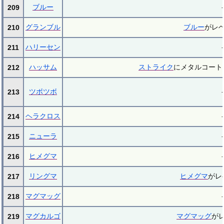
ブルー
-
209
グランブル
ブルー
がレベ
210
ハリーセン
-
211
ハッサム
ストライク
にメタルコート
212
ツボツボ
-
213
ヘラクロス
-
214
ニューラ
-
215
ヒメグマ
-
216
リングマ
ヒメグマ
がレ
217
マグマッグ
-
218
マグカルゴ
マグマッグ
が
219