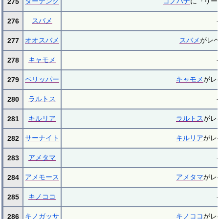
ダーテング
コノハナ
に『リー
275
スバメ
-
276
オオスバメ
スバメ
がレベ
277
キャモメ
-
278
ペリッパー
キャモメ
がレ
279
ラルトス
-
280
キルリア
ラルトス
がレ
281
サーナイト
キルリア
がレ
282
アメタマ
-
283
アメモース
アメタマ
がレ
284
キノココ
-
285
キノガッサ
キノココ
がレ
286