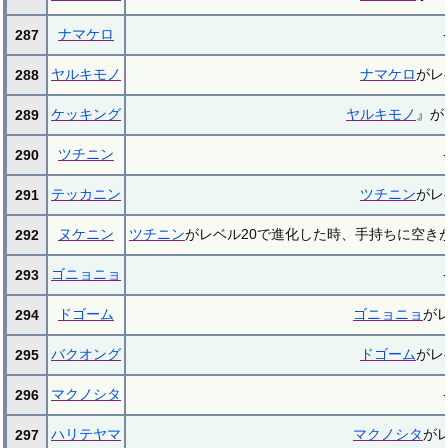
ナマケロ
-
287
ヤルキモノ
ナマケロ
がレ
288
ケッキング
ヤルキモノ
』が
289
ツチニン
-
290
テッカニン
ツチニン
がレ
291
ヌケニン
ツチニン
がレベル20で進化した時、手持ちに空き
292
ゴニョニョ
-
293
ドゴーム
ゴニョニョ
が
294
バクオング
ドゴーム
がレ
295
マクノシタ
-
296
ハリテヤマ
マクノシタ
が
297