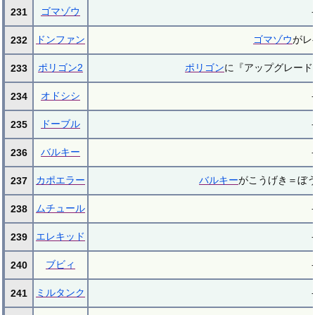
ゴマゾウ
-
231
ドンファン
ゴマゾウ
がレ
232
ポリゴン2
ポリゴン
に『アップグレード
233
オドシシ
-
234
ドーブル
-
235
バルキー
-
236
カポエラー
バルキー
がこうげき＝ぼう
237
ムチュール
-
238
エレキッド
-
239
ブビィ
-
240
ミルタンク
-
241