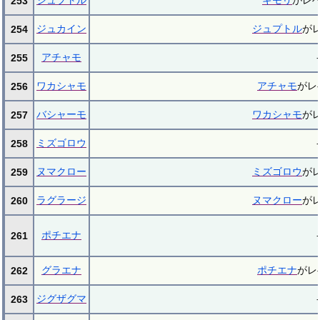
ジュプトル
キモリ
がレベ
253
ジュカイン
ジュプトル
が
254
アチャモ
-
255
ワカシャモ
アチャモ
がレ
256
バシャーモ
ワカシャモ
が
257
ミズゴロウ
-
258
ヌマクロー
ミズゴロウ
が
259
ラグラージ
ヌマクロー
が
260
ポチエナ
-
261
グラエナ
ポチエナ
がレ
262
ジグザグマ
-
263