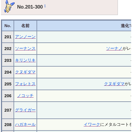
No.201-300
†
No.
名前
進化
アンノーン
-
201
ソーナンス
ソーナノ
がレ
202
キリンリキ
-
203
クヌギダマ
-
204
フォレトス
クヌギダマ
が
205
ノコッチ
-
206
グライガー
-
207
ハガネール
イワーク
にメタルコート
208