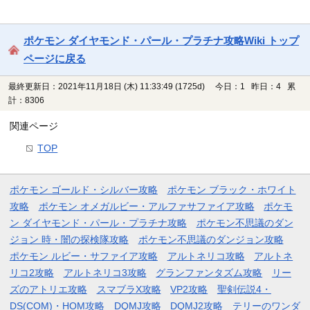
ポケモン ダイヤモンド・パール・プラチナ攻略Wiki トップ
ページに戻る
最終更新日：2021年11月18日 (木) 11:33:49
(1725d)
今日：1 昨日：4 累
計：8306
関連ページ
TOP
ポケモン ゴールド・シルバー攻略
ポケモン ブラック・ホワイト
攻略
ポケモン オメガルビー・アルファサファイア攻略
ポケモ
ン ダイヤモンド・パール・プラチナ攻略
ポケモン不思議のダン
ジョン 時・闇の探検隊攻略
ポケモン不思議のダンジョン攻略
ポケモン ルビー・サファイア攻略
アルトネリコ攻略
アルトネ
リコ2攻略
アルトネリコ3攻略
グランファンタズム攻略
リー
ズのアトリエ攻略
スマブラX攻略
VP2攻略
聖剣伝説4・
DS(COM)・HOM攻略
DQMJ攻略
DQMJ2攻略
テリーのワンダ