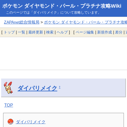
ポケモン ダイヤモンド・パール・プラチナ攻略Wiki
このページでは「ダイパリメイク」について攻略しています。
ZAPAnet総合情報局
>
ポケモン ダイヤモンド・パール・プラチナ攻略W
[
トップ
|
一覧
|
最終更新
|
検索
|
ヘルプ
] [
ページ編集
|
新規作成
|
差分
|
ダイパリメイク
†
TOP
ダイパリメイク