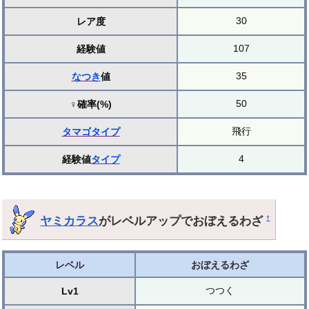
30
レア度
107
経験値
35
なつき
値
50
♀確率(%)
飛行
タマゴ
タイプ
4
経験値
タイプ
ヤミカラス
がレベルアップでおぼえるわざ
†
レベル
おぼえるわざ
つつく
Lv1