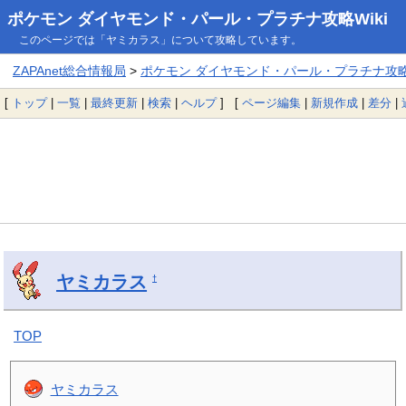
ポケモン ダイヤモンド・パール・プラチナ攻略Wiki
このページでは「ヤミカラス」について攻略しています。
ZAPAnet総合情報局
>
ポケモン ダイヤモンド・パール・プラチナ攻略W
[
トップ
|
一覧
|
最終更新
|
検索
|
ヘルプ
] [
ページ編集
|
新規作成
|
差分
|
ヤミカラス
†
TOP
ヤミカラス