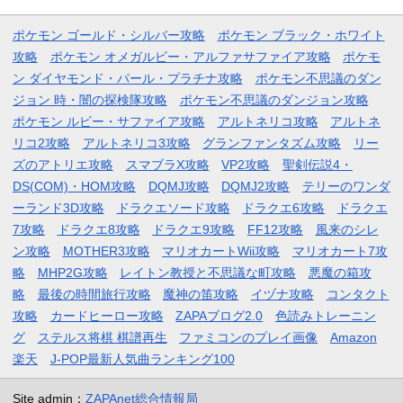
ポケモン ゴールド・シルバー攻略
ポケモン ブラック・ホワイト
攻略
ポケモン オメガルビー・アルファサファイア攻略
ポケモ
ン ダイヤモンド・パール・プラチナ攻略
ポケモン不思議のダン
ジョン 時・闇の探検隊攻略
ポケモン不思議のダンジョン攻略
ポケモン ルビー・サファイア攻略
アルトネリコ攻略
アルトネ
リコ2攻略
アルトネリコ3攻略
グランファンタズム攻略
リー
ズのアトリエ攻略
スマブラX攻略
VP2攻略
聖剣伝説4・
DS(COM)・HOM攻略
DQMJ攻略
DQMJ2攻略
テリーのワンダ
ーランド3D攻略
ドラクエソード攻略
ドラクエ6攻略
ドラクエ
7攻略
ドラクエ8攻略
ドラクエ9攻略
FF12攻略
風来のシレ
ン攻略
MOTHER3攻略
マリオカートWii攻略
マリオカート7攻
略
MHP2G攻略
レイトン教授と不思議な町攻略
悪魔の箱攻
略
最後の時間旅行攻略
魔神の笛攻略
イヅナ攻略
コンタクト
攻略
カードヒーロー攻略
ZAPAブログ2.0
色読みトレーニン
グ
ステルス将棋 棋譜再生
ファミコンのプレイ画像
Amazon
楽天
J-POP最新人気曲ランキング100
Site admin：
ZAPAnet総合情報局