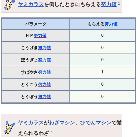
ヤミカラス
を倒したときにもらえる
努力値
†
パラメータ
もらえる
努力値
0
ＨＰ
努力値
0
こうげき
努力値
0
ぼうぎょ
努力値
1
すばやさ
努力値
0
とくこう
努力値
0
とくぼう
努力値
ヤミカラス
が
わざマシン
、
ひでんマシン
で覚
えられるわざ
†