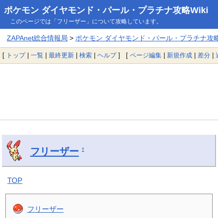
ポケモン ダイヤモンド・パール・プラチナ攻略Wiki
このページでは「フリーザー」について攻略しています。
ZAPAnet総合情報局
>
ポケモン ダイヤモンド・パール・プラチナ攻略W
[
トップ
|
一覧
|
最終更新
|
検索
|
ヘルプ
] [
ページ編集
|
新規作成
|
差分
|
フリーザー
†
TOP
フリーザー