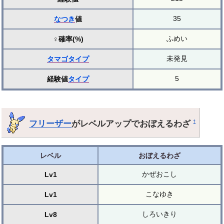
35
なつき
値
ふめい
♀確率(%)
未発見
タマゴ
タイプ
5
経験値
タイプ
フリーザー
がレベルアップでおぼえるわざ
†
レベル
おぼえるわざ
かぜおこし
Lv1
こなゆき
Lv1
しろいきり
Lv8