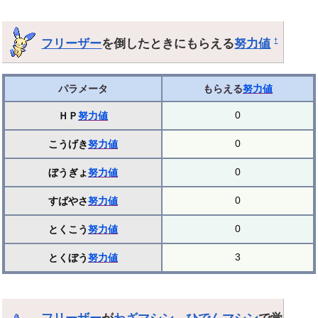
フリーザー
を倒したときにもらえる
努力値
†
パラメータ
もらえる
努力値
0
ＨＰ
努力値
0
こうげき
努力値
0
ぼうぎょ
努力値
0
すばやさ
努力値
0
とくこう
努力値
3
とくぼう
努力値
フリーザー
が
わざマシン
、
ひでんマシン
で覚