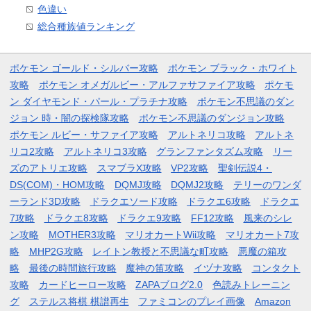
色違い
総合種族値ランキング
ポケモン ゴールド・シルバー攻略
ポケモン ブラック・ホワイト
攻略
ポケモン オメガルビー・アルファサファイア攻略
ポケモ
ン ダイヤモンド・パール・プラチナ攻略
ポケモン不思議のダン
ジョン 時・闇の探検隊攻略
ポケモン不思議のダンジョン攻略
ポケモン ルビー・サファイア攻略
アルトネリコ攻略
アルトネ
リコ2攻略
アルトネリコ3攻略
グランファンタズム攻略
リー
ズのアトリエ攻略
スマブラX攻略
VP2攻略
聖剣伝説4・
DS(COM)・HOM攻略
DQMJ攻略
DQMJ2攻略
テリーのワンダ
ーランド3D攻略
ドラクエソード攻略
ドラクエ6攻略
ドラクエ
7攻略
ドラクエ8攻略
ドラクエ9攻略
FF12攻略
風来のシレ
ン攻略
MOTHER3攻略
マリオカートWii攻略
マリオカート7攻
略
MHP2G攻略
レイトン教授と不思議な町攻略
悪魔の箱攻
略
最後の時間旅行攻略
魔神の笛攻略
イヅナ攻略
コンタクト
攻略
カードヒーロー攻略
ZAPAブログ2.0
色読みトレーニン
グ
ステルス将棋 棋譜再生
ファミコンのプレイ画像
Amazon