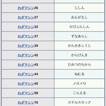
じしん
わざマシン
26
おんがえし
わざマシン
27
かげぶんしん
わざマシン
32
すなあらし
わざマシン
37
がんせきふうじ
わざマシン
39
からげんき
わざマシン
42
ひみつのちから
わざマシン
43
ねむる
わざマシン
44
メロメロ
わざマシン
45
こらえる
わざマシン
58
ステルスロック
わざマシン
76