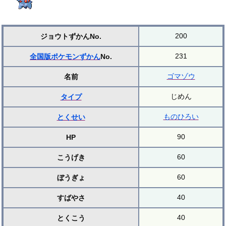
200
ジョウトずかんNo.
231
全国版ポケモンずかん
No.
ゴマゾウ
名前
じめん
タイプ
ものひろい
とくせい
90
HP
60
こうげき
60
ぼうぎょ
40
すばやさ
40
とくこう