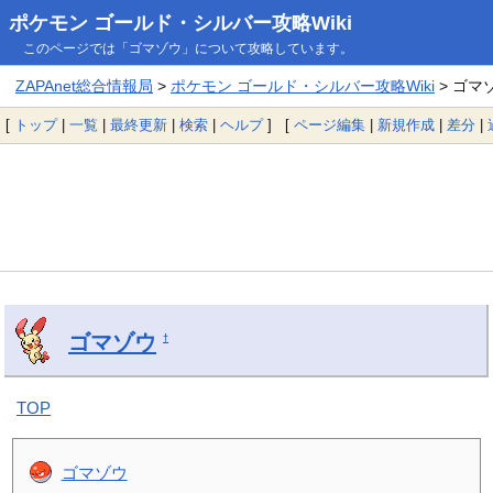
ポケモン ゴールド・シルバー攻略Wiki
このページでは「ゴマゾウ」について攻略しています。
ZAPAnet総合情報局
>
ポケモン ゴールド・シルバー攻略Wiki
> ゴマ
[
トップ
|
一覧
|
最終更新
|
検索
|
ヘルプ
] [
ページ編集
|
新規作成
|
差分
|
ゴマゾウ
†
TOP
ゴマゾウ