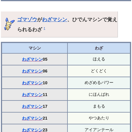
ゴマゾウ
が
わざマシン
、ひでんマシンで覚え
られるわざ
†
マシン
わざ
ほえる
わざマシン
05
どくどく
わざマシン
06
めざめるパワー
わざマシン
10
にほんばれ
わざマシン
11
まもる
わざマシン
17
やつあたり
わざマシン
21
アイアンテール
わざマシン
23