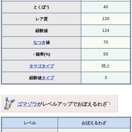
40
とくぼう
120
レア度
124
経験値
70
なつき
値
50
♀確率(%)
陸上
タマゴ
タイプ
3
経験値
タイプ
ゴマゾウ
がレベルアップでおぼえるわざ
†
レベル
おぼえるわざ