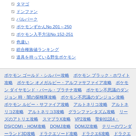
タマゴ
ドンファン
パルパーク
ポケモンずかんNo.201～250
ポケモン入手方法No.152-251
色違い
総合種族値ランキング
道具を持っている野生ポケモン
ポケモン ゴールド・シルバー攻略
ポケモン ブラック・ホワイト
攻略
ポケモン オメガルビー・アルファサファイア攻略
ポケモ
ン ダイヤモンド・パール・プラチナ攻略
ポケモン不思議のダン
ジョン 時・闇の探検隊攻略
ポケモン不思議のダンジョン攻略
ポケモン ルビー・サファイア攻略
アルトネリコ攻略
アルトネ
リコ2攻略
アルトネリコ3攻略
グランファンタズム攻略
リー
ズのアトリエ攻略
スマブラX攻略
VP2攻略
聖剣伝説4・
DS(COM)・HOM攻略
DQMJ攻略
DQMJ2攻略
テリーのワンダ
ーランド3D攻略
ドラクエソード攻略
ドラクエ6攻略
ドラクエ