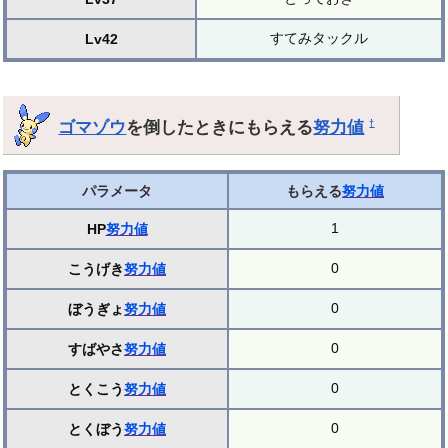
すてみタックル
Lv42
ゴマゾウ
を倒したときにもらえる
努力値
†
パラメータ
もらえる
努力値
1
HP
努力値
0
こうげき
努力値
0
ぼうぎょ
努力値
0
すばやさ
努力値
0
とくこう
努力値
0
とくぼう
努力値