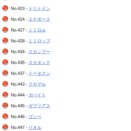
No.423 -
トリトドン
No.424 -
エテボース
No.427 -
ミミロル
No.428 -
ミミロップ
No.434 -
スカンプー
No.435 -
スカタンク
No.437 -
ドータクン
No.443 -
フカマル
No.444 -
ガバイト
No.445 -
ガブリアス
No.446 -
ゴンベ
No.447 -
リオル