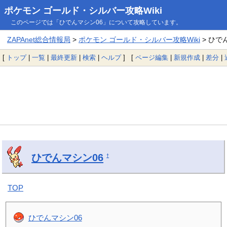
ポケモン ゴールド・シルバー攻略Wiki
このページでは「ひでんマシン06」について攻略しています。
ZAPAnet総合情報局
>
ポケモン ゴールド・シルバー攻略Wiki
> ひで
[
トップ
|
一覧
|
最終更新
|
検索
|
ヘルプ
] [
ページ編集
|
新規作成
|
差分
|
ひでんマシン06
†
TOP
ひでんマシン06