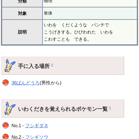
物理
分類
単体
対象
いわを くだくような パンチで
説明
こうげきする。ひびわれた いわを
こわすことも できる。
手に入る場所
†
36ばんどうろ
(男性から)
いわくだきを覚えられるポケモン一覧
†
No.1 -
フシギダネ
No.2 -
フシギソウ