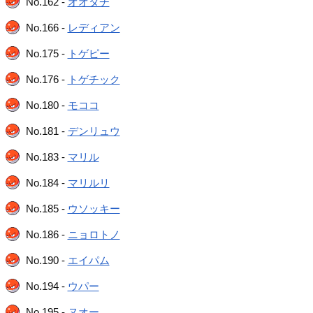
No.162 -
オオタチ
No.166 -
レディアン
No.175 -
トゲピー
No.176 -
トゲチック
No.180 -
モココ
No.181 -
デンリュウ
No.183 -
マリル
No.184 -
マリルリ
No.185 -
ウソッキー
No.186 -
ニョロトノ
No.190 -
エイパム
No.194 -
ウパー
No.195 -
ヌオー