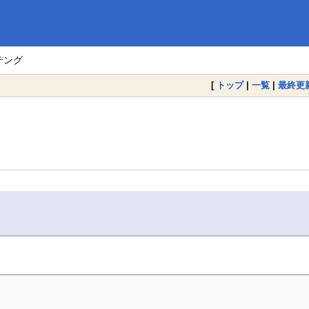
テング
[
トップ
|
一覧
|
最終更