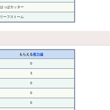
はっぱカッター
リーフストーム
もらえる
努力値
0
3
0
0
0