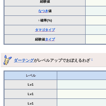
経験値
なつき
値
♀確率(%)
タマゴ
タイプ
経験値
タイプ
ダーテング
がレベルアップでおぼえるわざ
†
レベル
Lv1
Lv1
Lv1