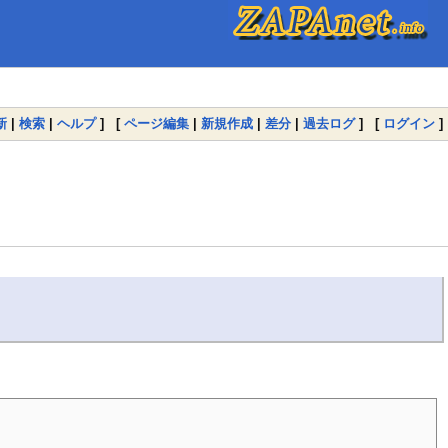
新
|
検索
|
ヘルプ
] [
ページ編集
|
新規作成
|
差分
|
過去ログ
] [
ログイン
]