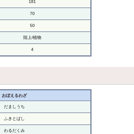
181
70
50
陸上/植物
4
おぼえるわざ
だましうち
ふきとばし
わるだくみ