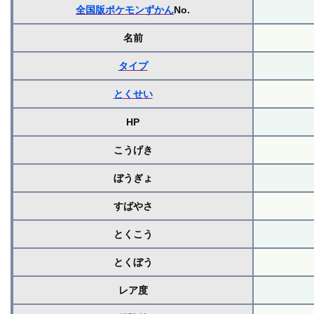
全国版ポケモンずかん
No.
名前
タイプ
とくせい
HP
こうげき
ぼうぎょ
すばやさ
とくこう
とくぼう
レア度