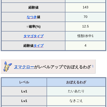
143
経験値
70
なつき
値
12.5
♀確率(%)
怪獣/水中1
タマゴ
タイプ
4
経験値
タイプ
ヌマクロー
がレベルアップでおぼえるわざ
†
レベル
おぼえるわざ
たいあたり
Lv1
なきごえ
Lv1