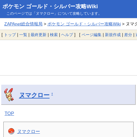
ポケモン ゴールド・シルバー攻略Wiki
このページでは「ヌマクロー」について攻略しています。
ZAPAnet総合情報局
>
ポケモン ゴールド・シルバー攻略Wiki
> ヌマ
[
トップ
|
一覧
|
最終更新
|
検索
|
ヘルプ
] [
ページ編集
|
新規作成
|
差分
|
ヌマクロー
†
TOP
ヌマクロー