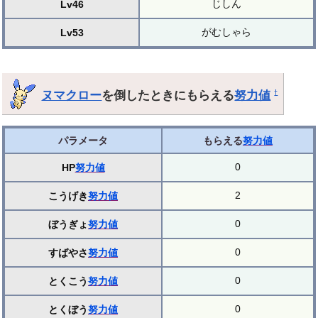
じしん
Lv46
がむしゃら
Lv53
ヌマクロー
を倒したときにもらえる
努力値
†
パラメータ
もらえる
努力値
0
HP
努力値
2
こうげき
努力値
0
ぼうぎょ
努力値
0
すばやさ
努力値
0
とくこう
努力値
0
とくぼう
努力値