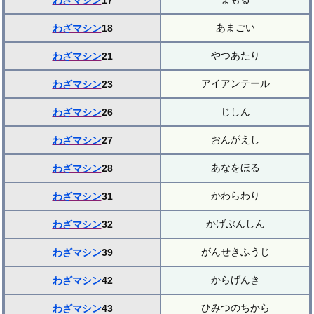
わざマシン
17
あまごい
わざマシン
18
やつあたり
わざマシン
21
アイアンテール
わざマシン
23
じしん
わざマシン
26
おんがえし
わざマシン
27
あなをほる
わざマシン
28
かわらわり
わざマシン
31
かげぶんしん
わざマシン
32
がんせきふうじ
わざマシン
39
からげんき
わざマシン
42
ひみつのちから
わざマシン
43