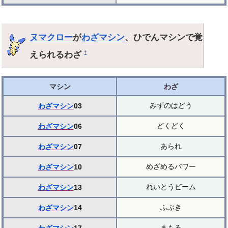
ヌマクロー
が
わざマシン
、ひでんマシンで覚
えられるわざ
†
マシン
わざ
みずのはどう
わざマシン
03
どくどく
わざマシン
06
あられ
わざマシン
07
めざめるパワー
わざマシン
10
れいとうビーム
わざマシン
13
ふぶき
わざマシン
14
まもる