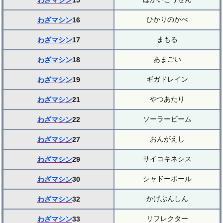
わざマシン
15
ひかりのかべ
わざマシン
16
まもる
わざマシン
17
あまごい
わざマシン
18
ギガドレイン
わざマシン
19
やつあたり
わざマシン
21
ソーラービーム
わざマシン
22
おんがえし
わざマシン
27
サイコキネシス
わざマシン
29
シャドーボール
わざマシン
30
かげぶんしん
わざマシン
32
リフレクター
わざマシン
33