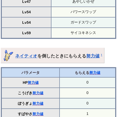
あやしいかぜ
Lv47
パワースワップ
Lv54
ガードスワップ
Lv54
サイコキネシス
Lv59
ネイティオ
を倒したときにもらえる
努力値
†
パラメータ
もらえる
努力値
0
HP
努力値
0
こうげき
努力値
0
ぼうぎょ
努力値
1
すばやさ
努力値