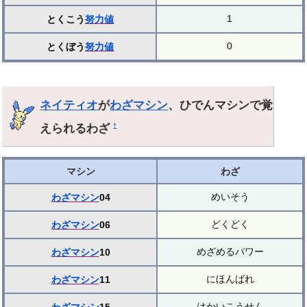
1
とくこう
努力値
0
とくぼう
努力値
ネイティオ
が
わざマシン
、ひでんマシンで覚
えられるわざ
†
マシン
わざ
めいそう
わざマシン
04
どくどく
わざマシン
06
めざめるパワー
わざマシン
10
にほんばれ
わざマシン
11
はかいこうせん