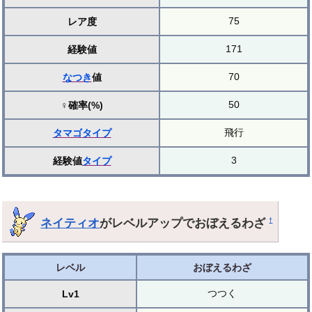
75
レア度
171
経験値
70
なつき
値
50
♀確率(%)
飛行
タマゴ
タイプ
3
経験値
タイプ
ネイティオ
がレベルアップでおぼえるわざ
†
レベル
おぼえるわざ
つつく
Lv1