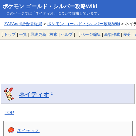
ポケモン ゴールド・シルバー攻略Wiki
このページでは「ネイティオ」について攻略しています。
ZAPAnet総合情報局
>
ポケモン ゴールド・シルバー攻略Wiki
> ネイ
[
トップ
|
一覧
|
最終更新
|
検索
|
ヘルプ
] [
ページ編集
|
新規作成
|
差分
|
ネイティオ
†
TOP
ネイティオ