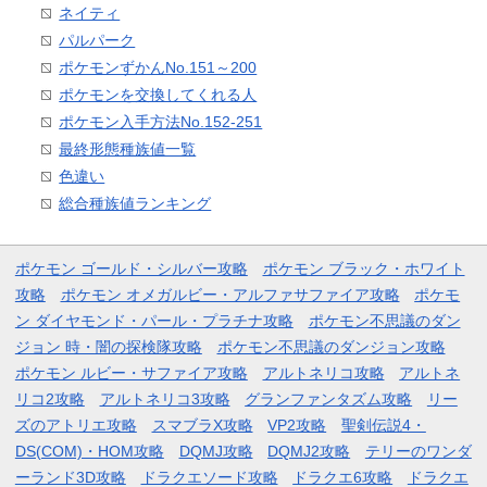
ネイティ
パルパーク
ポケモンずかんNo.151～200
ポケモンを交換してくれる人
ポケモン入手方法No.152-251
最終形態種族値一覧
色違い
総合種族値ランキング
ポケモン ゴールド・シルバー攻略
ポケモン ブラック・ホワイト
攻略
ポケモン オメガルビー・アルファサファイア攻略
ポケモ
ン ダイヤモンド・パール・プラチナ攻略
ポケモン不思議のダン
ジョン 時・闇の探検隊攻略
ポケモン不思議のダンジョン攻略
ポケモン ルビー・サファイア攻略
アルトネリコ攻略
アルトネ
リコ2攻略
アルトネリコ3攻略
グランファンタズム攻略
リー
ズのアトリエ攻略
スマブラX攻略
VP2攻略
聖剣伝説4・
DS(COM)・HOM攻略
DQMJ攻略
DQMJ2攻略
テリーのワンダ
ーランド3D攻略
ドラクエソード攻略
ドラクエ6攻略
ドラクエ