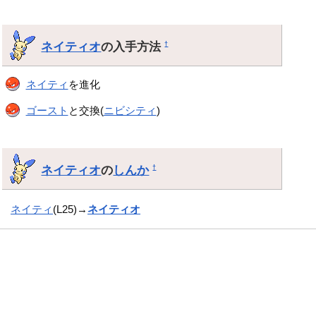
ネイティオ
の入手方法
†
ネイティ
を進化
ゴースト
と交換(
ニビシティ
)
ネイティオ
の
しんか
†
ネイティ
(L25)→
ネイティオ