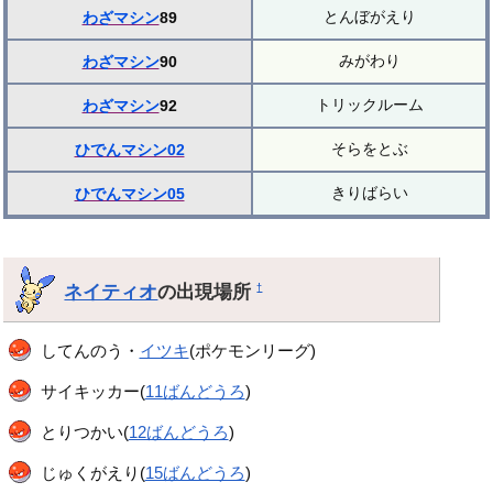
とんぼがえり
わざマシン
89
みがわり
わざマシン
90
トリックルーム
わざマシン
92
そらをとぶ
ひでんマシン02
きりばらい
ひでんマシン05
ネイティオ
の出現場所
†
してんのう・
イツキ
(ポケモンリーグ)
サイキッカー(
11ばんどうろ
)
とりつかい(
12ばんどうろ
)
じゅくがえり(
15ばんどうろ
)