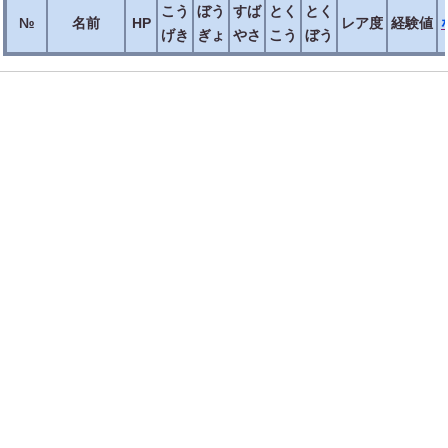
こう
ぼう
すば
とく
とく
№
名前
HP
レア度
経験値
げき
ぎょ
やさ
こう
ぼう