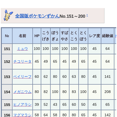
全国版ポケモンずかん
No.151～200
†
こう
ぼう
すば
とく
とく
№
名前
HP
レア度
経験値
げき
ぎょ
やさ
こう
ぼう
ミュウ
100
100
100
100
100
100
45
64
151
チコリータ
45
49
65
45
49
65
45
64
152
ベイリーフ
60
62
80
60
63
80
45
141
153
メガニウム
80
82
100
80
83
100
45
208
154
ヒノアラシ
39
52
43
65
60
50
45
65
155
マグマラシ
58
64
58
80
80
65
45
142
156