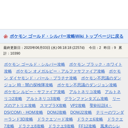
ポケモン ゴールド・シルバー攻略Wiki トップページに戻る
最終更新日：2020年06月03日 (水) 06:18:18
(2257d)
今日：2 昨日：9 累
計：10390
ポケモン ゴールド・シルバー攻略
ポケモン ブラック・ホワイト
攻略
ポケモン オメガルビー・アルファサファイア攻略
ポケモ
ン ダイヤモンド・パール・プラチナ攻略
ポケモン不思議のダン
ジョン 時・闇の探検隊攻略
ポケモン不思議のダンジョン攻略
ポケモン ルビー・サファイア攻略
アルトネリコ攻略
アルトネ
リコ2攻略
アルトネリコ3攻略
グランファンタズム攻略
リー
ズのアトリエ攻略
スマブラX攻略
VP2攻略
聖剣伝説4・
DS(COM)・HOM攻略
DQMJ攻略
DQMJ2攻略
テリーのワンダ
ーランド3D攻略
ドラクエソード攻略
ドラクエ6攻略
ドラクエ
7攻略
ドラクエ8攻略
ドラクエ9攻略
FF12攻略
風来のシレ