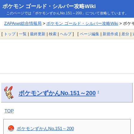
ポケモン ゴールド・シルバー攻略Wiki
このページでは「ポケモンずかんNo.151～200」について攻略しています。
ZAPAnet総合情報局
>
ポケモン ゴールド・シルバー攻略Wiki
> ポケモ
[
トップ
|
一覧
|
最終更新
|
検索
|
ヘルプ
] [
ページ編集
|
新規作成
|
差分
|
ポケモンずかんNo.151～200
†
TOP
ポケモンずかんNo.151～200