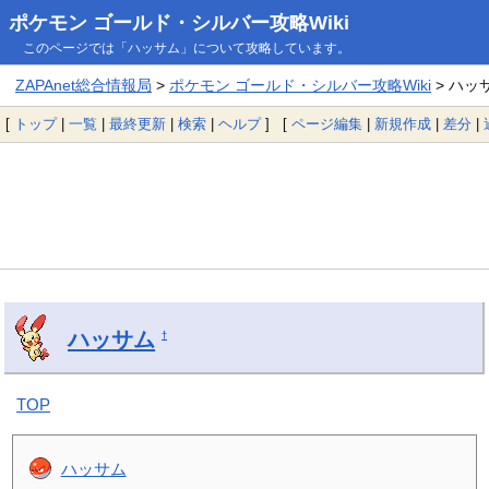
ポケモン ゴールド・シルバー攻略Wiki
このページでは「ハッサム」について攻略しています。
ZAPAnet総合情報局
>
ポケモン ゴールド・シルバー攻略Wiki
> ハッ
[
トップ
|
一覧
|
最終更新
|
検索
|
ヘルプ
] [
ページ編集
|
新規作成
|
差分
|
ハッサム
†
TOP
ハッサム