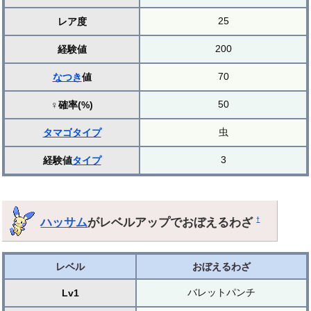
25
レア度
200
経験値
70
なつき
値
50
♀確率(%)
虫
タマゴ
タイプ
3
経験値
タイプ
ハッサム
がレベルアップでおぼえるわざ
†
レベル
おぼえるわざ
バレットパンチ
Lv1