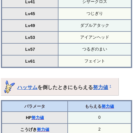
シザークロス
Lv41
つじぎり
Lv45
ダブルアタック
Lv49
アイアンヘッド
Lv53
つるぎのまい
Lv57
フェイント
Lv61
ハッサム
を倒したときにもらえる
努力値
†
パラメータ
もらえる
努力値
0
HP
努力値
2
こうげき
努力値