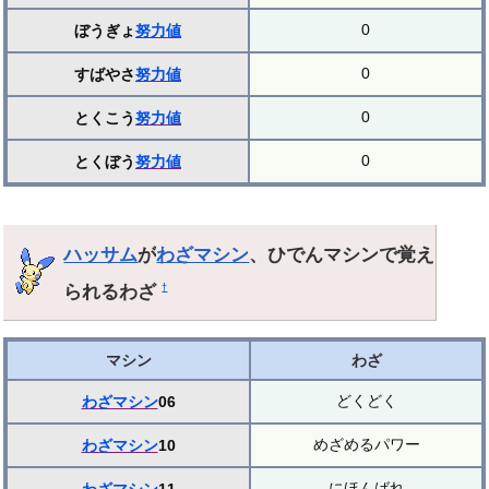
0
ぼうぎょ
努力値
0
すばやさ
努力値
0
とくこう
努力値
0
とくぼう
努力値
ハッサム
が
わざマシン
、ひでんマシンで覚え
られるわざ
†
マシン
わざ
どくどく
わざマシン
06
めざめるパワー
わざマシン
10
にほんばれ