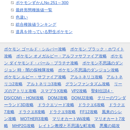
ポケモンずかんNo.251～300
最終形態種族値一覧
色違い
総合種族値ランキング
道具を持っている野生ポケモン
ポケモン ゴールド・シルバー攻略
ポケモン ブラック・ホワイト
攻略
ポケモン オメガルビー・アルファサファイア攻略
ポケモ
ン ダイヤモンド・パール・プラチナ攻略
ポケモン不思議のダン
ジョン 時・闇の探検隊攻略
ポケモン不思議のダンジョン攻略
ポケモン ルビー・サファイア攻略
アルトネリコ攻略
アルトネ
リコ2攻略
アルトネリコ3攻略
グランファンタズム攻略
リー
ズのアトリエ攻略
スマブラX攻略
VP2攻略
聖剣伝説4・
DS(COM)・HOM攻略
DQMJ攻略
DQMJ2攻略
テリーのワンダ
ーランド3D攻略
ドラクエソード攻略
ドラクエ6攻略
ドラクエ
7攻略
ドラクエ8攻略
ドラクエ9攻略
FF12攻略
風来のシレ
ン攻略
MOTHER3攻略
マリオカートWii攻略
マリオカート7攻
略
MHP2G攻略
レイトン教授と不思議な町攻略
悪魔の箱攻