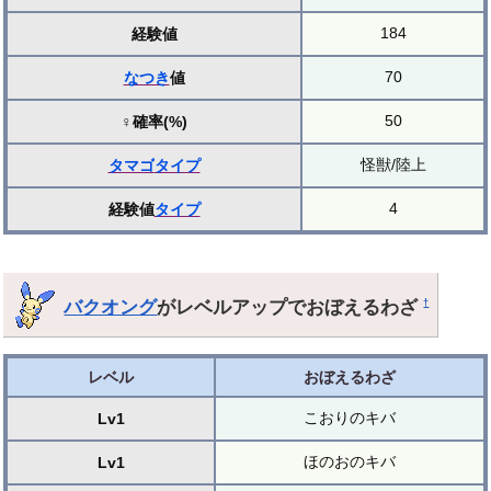
184
経験値
70
なつき
値
50
♀確率(%)
怪獣/陸上
タマゴ
タイプ
4
経験値
タイプ
バクオング
がレベルアップでおぼえるわざ
†
レベル
おぼえるわざ
こおりのキバ
Lv1
ほのおのキバ
Lv1