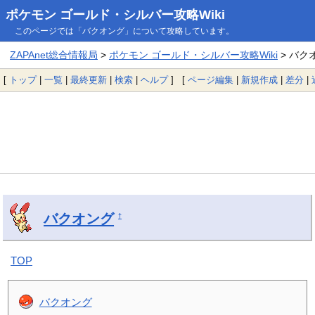
ポケモン ゴールド・シルバー攻略Wiki
このページでは「バクオング」について攻略しています。
ZAPAnet総合情報局
>
ポケモン ゴールド・シルバー攻略Wiki
> バク
[
トップ
|
一覧
|
最終更新
|
検索
|
ヘルプ
] [
ページ編集
|
新規作成
|
差分
|
バクオング
†
TOP
バクオング