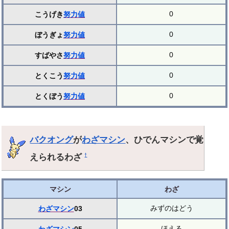
0
こうげき
努力値
0
ぼうぎょ
努力値
0
すばやさ
努力値
0
とくこう
努力値
0
とくぼう
努力値
バクオング
が
わざマシン
、ひでんマシンで覚
えられるわざ
†
マシン
わざ
みずのはどう
わざマシン
03
ほえる