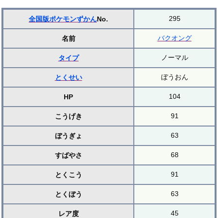
295
全国版ポケモンずかん
No.
バクオング
名前
ノーマル
タイプ
ぼうおん
とくせい
104
HP
91
こうげき
63
ぼうぎょ
68
すばやさ
91
とくこう
63
とくぼう
45
レア度