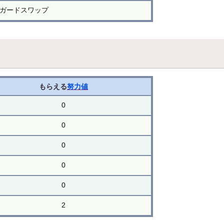
ガードスワップ
もらえる
努力値
0
0
0
0
0
2