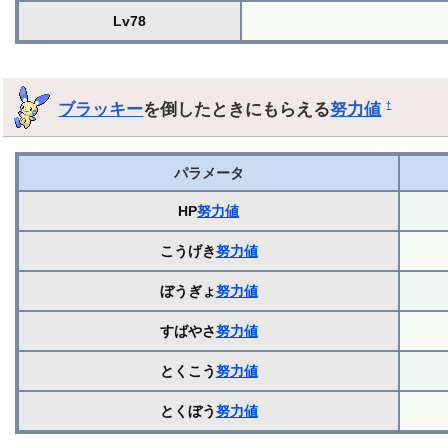
Lv78
ブラッキー
を倒したときにもらえる
努力値
†
パラメータ
HP
努力値
こうげき
努力値
ぼうぎょ
努力値
すばやさ
努力値
とくこう
努力値
とくぼう
努力値