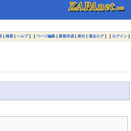
新
|
検索
|
ヘルプ
] [
ページ編集
|
新規作成
|
差分
|
過去ログ
] [
ログイン
]