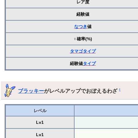
レア度
経験値
なつき
値
♀確率(%)
タマゴ
タイプ
経験値
タイプ
ブラッキー
がレベルアップでおぼえるわざ
†
レベル
Lv1
Lv1